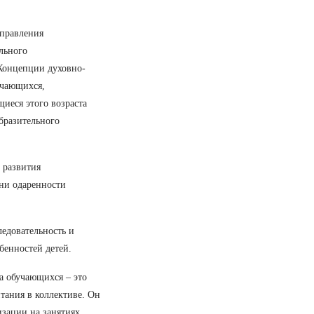
аправления
льного
 Концепции духовно-
учающихся,
иеся этого возраста
бразительного
 развития
ни одаренности
едовательность и
бенностей детей.
а обучающихся – это
тания в коллективе. Он
зации на занятиях.