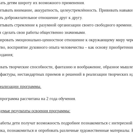
ать детям широту их возможного применения.
итывать внимание, аккуратность, целеустремлённость. Прививать навыки
ь доброжелательное отношение друг к другу.
итывать стремление к разумной организации своего свободного времени.
 сделать свои работы общественно значимыми.
ировать эмоционально-ценностное отношение к окружающему миру чере
тво, восприятие духовного опыта человечества – как основу приобретени
идания;
ивать творческие способности, фантазию и воображение, образное мышле
 фактуры, нестандартных приемов и решений в реализации творческих и
еализации программы.
программа рассчитана на 2 года обучения.
емые результаты освоения программы:
работы дети получат возможность подробнее познакомиться с интересно
ка, познакомиться и опробовать различные художественные материалы. 