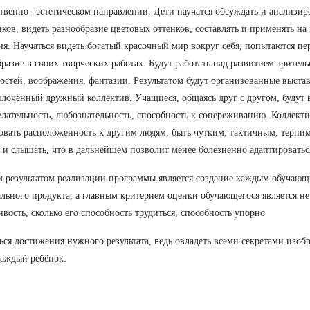
твенно –эстетическом направлении. Дети научатся обсуждать и анализир
ков, видеть разнообразие цветовых оттенков, составлять и применять на
ия. Научаться видеть богатый красочный мир вокруг себя, попытаются пер
разие в своих творческих работах. Будут работать над развитием зрител
остей, воображения, фантазии. Результатом будут организованные выстав
плочённый дружный коллектив. Учащиеся, общаясь друг с другом, будут 
лательность, любознательность, способность к сопереживанию. Коллектив
вать расположенность к другим людям, быть чутким, тактичным, терпи
 и слышать, что в дальнейшем позволит менее болезненно адаптироватьс
 результатом реализации программы является создание каждым обучающ
льного продукта, а главным критерием оценки обучающегося является не 
ивость, сколько его способность трудиться, способность упорно
ься достижения нужного результата, ведь овладеть всеми секретами изоб
аждый ребёнок.