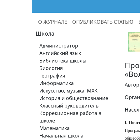
О ЖУРНАЛЕ
ОПУБЛИКОВАТЬ СТАТЬЮ
Школа
Администратор
Английский язык
Библиотека школы
Про
Биология
«Во
География
Информатика
Автор
Искусство, музыка, МХК
Орган
История и обществознание
Классный руководитель
Насел
Коррекционная работа в
школе
I. Пояс
Математика
Програм
Начальная школа
общеобр