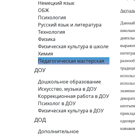
Немецкий язык
ОБЖ
Актуаль
Психология
Данный 
Русский язык и литература
школьни
Технология
Физика
деятель
Физическая культура в школе
выражен
Химия
интегра
Педагогическая мастерская
разнооб
традици
ДОУ
использ
Дошкольное образование
использ
Искусство, музыка в ДОУ
значени
Коррекционная работа в ДОУ
декорат
Психолог в ДОУ
неотъем
Физическая культура в ДОУ
приклад
ДОД
одновре
навыков
Дополнительное