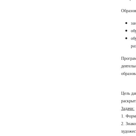
Образов
за
об
об
ра
Програм
деятель
образов
Цель да
раскрыт
Задачи:
1. Форм
2. Знак
художес