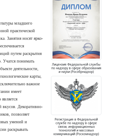
ультуры младшего
енной практической
а. Занятия носят ярко-
еспечивается
диций путем раскрытия
р. Учатся понимать
Лицензия Федеральной службы
по надзору в сфере образования
бъекте деятельности,
и науки (Рособрнадзор)
ехнологические карты,
Исключительно важное
тании имеет
 является
й вкусов. Декоративно-
иков, позволяет
Регистрация в Федеральной
довых умений и
службе по надзору в сфере
связи, информационных
ссии раскрывать
технологий и массовых
коммуникаций (Роскомнадзор)