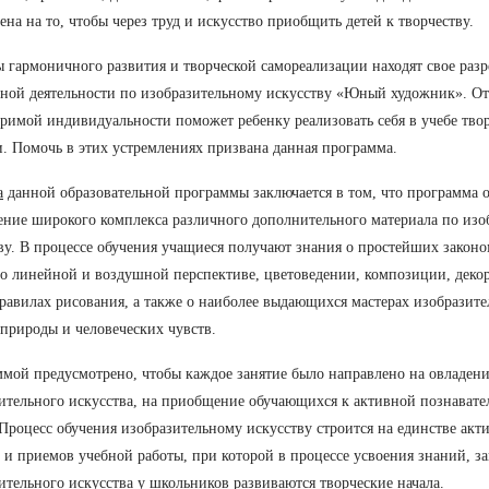
ена на то, чтобы через труд и искусство приобщить детей к творчеству.
 гармоничного развития и творческой самореализации находят свое раз
ной деятельности по изобразительному искусству «Юный художник». От
римой индивидуальности поможет ребенку реализовать себя в учебе тво
. Помочь в этих устремлениях призвана данная программа.
а
данной образовательной программы заключается в том, что программа 
ние широкого комплекса различного дополнительного материала по изо
ву. В процессе обучения учащиеся получают знания о простейших законо
о линейной и воздушной перспективе, цветоведении, композиции, деко
равилах рисования, а также о наиболее выдающихся мастерах изобразите
 природы и человеческих чувств.
мой предусмотрено, чтобы каждое занятие было направлено на овладен
ительного искусства, на приобщение обучающихся к активной познавате
 Процесс обучения изобразительному искусству строится на единстве акт
 и приемов учебной работы, при которой в процессе усвоения знаний, з
ительного искусства у школьников развиваются творческие начала.