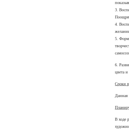
показыв
3. Восп
Поощрят
4. Восп
желании
5. Форм
творчес
самосоз
6. Разв
цвета и
Сроки р
Данная 
Планиру
В ходе 
художни