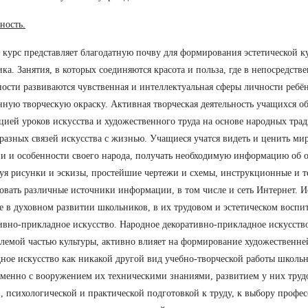
ность.
курс представляет благодатную почву для формирования эстетической к
ка. Занятия, в которых соединяются красота и польза, где в непосредств
ности развиваются чувственная и интеллектуальная сферы личности ребёнк
ную творческую окраску. Активная творческая деятельность учащихся об
цией уроков искусства и художественного труда на основе народных тра
разных связей искусства с жизнью. Учащиеся учатся видеть и ценить ми
и и особенности своего народа, получать необходимую информацию об о
уя рисунки и эскизы, простейшие чертежи и схемы, инструкционные и т
овать различные источники информации, в том числе и сеть Интернет. 
е в духовном развитии школьников, в их трудовом и эстетическом воспи
ивно-прикладное искусство. Народное декоративно-прикладное искусство
лемой частью культуры, активно влияет на формирование художественне
ное искусство как никакой другой вид учебно-творческой работы школьн
менно с вооружением их техническими знаниями, развитием у них тру
, психологической и практической подготовкой к труду, к выбору профе