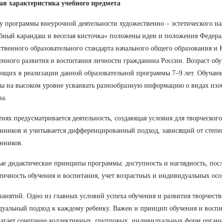
ая характеристика учебного предмета
у программы внеурочной деятельности художественно – эстетического н
ный карандаш и веселая кисточка» положены идеи и положения Федера
ственного образовательного стандарта начального общего образования и
енного развития и воспитания личности гражданина России. Возраст об
ющих в реализации данной образовательной программы 7–9 лет. Обучающ
ы на высоком уровне усваивать разнообразную информацию о видах изо
ва.
тиях предусматривается деятельность, создающая условия для творческого
нников и учитывается дифференцированный подход, зависящий от степе
нников.
е дидактические принципы программы: доступность и наглядность, посл
тичность обучения и воспитания, учет возрастных и индивидуальных осо
анятий. Одно из главных условий успеха обучения и развития творчеств
уальный подход к каждому ребенку. Важен и принцип обучения и воспи
агает сочетание коллективных, групповых, индивидуальных форм органи