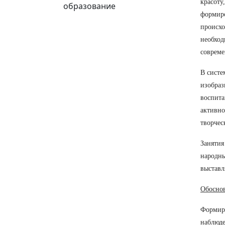
красоту
образование
формиро
происхо
необход
совреме
В систе
изобраз
воспита
активно
творчес
Занятия
народны
выставл
Обоснов
Формиро
наблюде