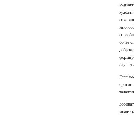
художес
художни
сочетан
многооб
способн
более с
доброже
формиро
слушать
Главным
оригина
талантл
добиват
может к