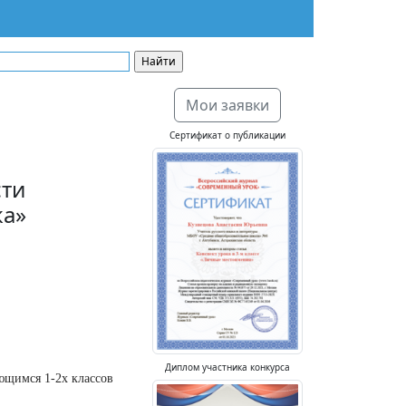
Мои заявки
Сертификат о публикации
сти
ка»
Диплом участника конкурса
ющимся 1-2х классов