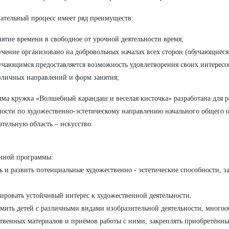
ательный процесс имеет ряд преимуществ:
нятие времени в свободное от урочной деятельности время;
учение организовано на добровольных началах всех сторон (обучающиеся,
учающимся предоставляется возможность удовлетворения своих интересо
зличных направлений и форм занятия;
ма кружка «Волшебный карандаш и веселая кисточка» разработана для 
ности по художественно-эстетическому направлению начального общего о
ательную область – искусство.
нной программы:
ь и развить потенциальные художественно - эстетические способности, з
ировать устойчивый интерес к художественной деятельности.
омить детей с различными видами изобразительной деятельности, много
твенных материалов и приёмов работы с ними, закреплять приобретённы