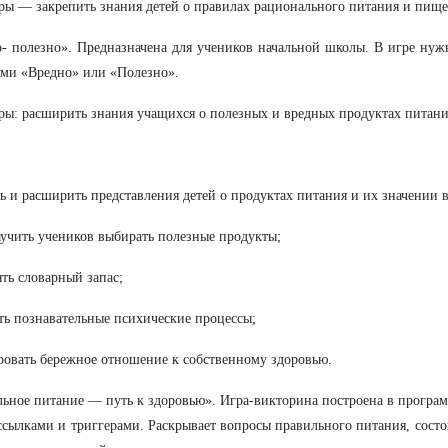
ры — закрепить знания детей о правилах рационального питания и пище
- полезно». Предназначена для учеников начальной школы. В игре нуж
ми «Вредно» или «Полезно».
ры: расширить знания учащихся о полезных и вредных продуктах питани
ь и расширить представления детей о продуктах питания и их значении 
учить учеников выбирать полезные продукты;
ть словарный запас;
ть познавательные психические процессы;
овать бережное отношение к собственному здоровью.
ьное питание — путь к здоровью». Игра-викторина построена в программ
ссылками и триггерами. Раскрывает вопросы правильного питания, сос