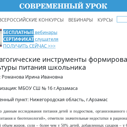
ВСЕРОССИЙСКИЕ КОНКУРСЫ
ВЕБИНАРЫ
КУРСЫ
БЕСПЛАТНЫЕ
вебинары
СЕРТИФИКАТ
слушателя
ПОЛУЧИТЬ СЕЙЧАС >>>
агогические инструменты формиров
ьтуры питания школьника
: Романова Ирина Ивановна
изация: МБОУ СШ № 16 г.Арзамаса
енный пункт: Нижегородская область, г.Арзамас
о данным исследования питания детей и подростков, организованног
тания и биотехнологий», отметили значительные недостатки в рацион
 объем жиров, соли – более чем у 50% детей, добавленных сахаров – у 