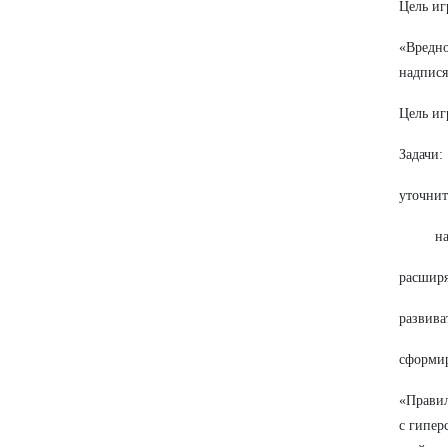
Цель иг
«Вредно
надпися
Цель иг
Задачи:
уточнит
на
расширя
развива
сформир
«Правил
с гипер