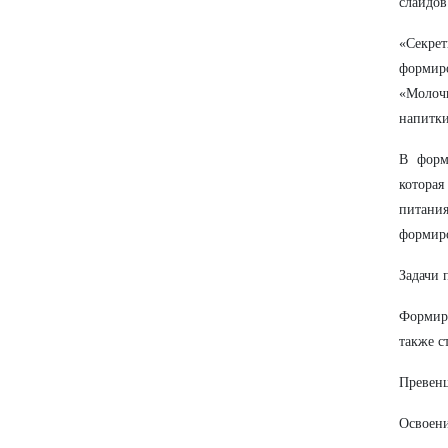
слайдов
«Секрет
формиро
«Молоч
напитки
В форм
котора
питани
формиро
Задачи 
Формиро
также с
Превенц
Освоени