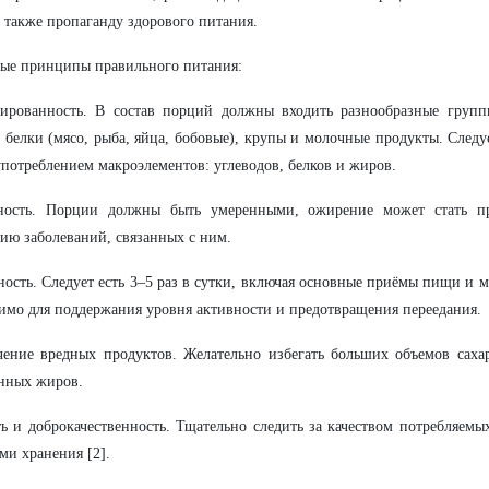
 также пропаганду здорового питания.
ые принципы правильного питания:
сированность. В состав порций должны входить разнообразные груп
 белки (мясо, рыба, яйца, бобовые), крупы и молочные продукты. Следу
потреблением макроэлементов: углеводов, белков и жиров.
ность. Порции должны быть умеренными, ожирение может стать п
ию заболеваний, связанных с ним.
ность. Следует есть 3–5 раз в сутки, включая основные приёмы пищи и 
имо для поддержания уровня активности и предотвращения переедания.
ение вредных продуктов. Желательно избегать больших объемов сахар
нных жиров.
ь и доброкачественность. Тщательно следить за качеством потребляемы
ми хранения [2].