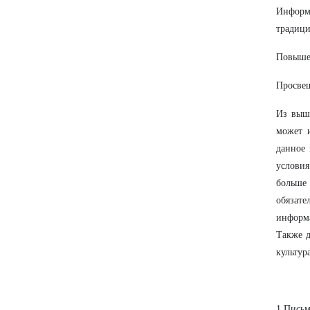
Информ
традици
Повышен
Просвещ
Из выше
может 
данное 
условия
больше 
обязате
информ
Также д
культур
1.Пись