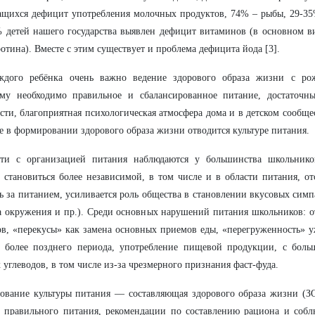
щихся дефицит употребления молочных продуктов, 74% – рыбы, 29-35
 детей нашего государства выявлен дефицит витаминов (в основном в
ротина). Вместе с этим существует и проблема дефицита йода [3].
ждого ребёнка очень важно ведение здорового образа жизни с ро
зму необходимо правильное и сбалансированное питание, достаточн
сти, благоприятная психологическая атмосфера дома и в детском сообще
е в формировании здорового образа жизни отводится культуре питания.
сти с организацией питания наблюдаются у большинства школьник
 становиться более независимой, в том числе и в области питания, от
ь за питанием, усиливается роль общества в становлении вкусовых симп
 окружения и пр.). Среди основных нарушений питания школьников: о
ов, «перекусы» как замена основных приемов еды, «перегруженность» 
у более позднего периода, употребление пищевой продукции, с бол
 углеводов, в том числе из-за чрезмерного признания фаст-фуда.
вание культуры питания — составляющая здорового образа жизни (ЗО
а правильного питания, рекомендации по составлению рациона и соб