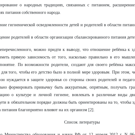
ирование о народных традициях, связанных с питанием, расширение
ях питания собственного народа.
ие гигиенической осведомленности детей и родителей в области питани
ение родителей в области организации сбалансированного питания детей
перечисленного, можно придти к выводу, что отношение ребёнка к з
иметь прямую зависимость от того, насколько правильно в его мышл
понятие. По возможности родители, создают для своего ребёнка макс
 для того, чтобы его детство было в полной мере здоровым. При этом, 
он нуждается в защите здоровья со стороны своих родителей и педаг
льно формировать привычку быть аккуратным, опрятным, получать гр
ацию о культуре и личной гигиене, вовлекать в различные виды дви
ети в обязательном порядке должны быть ориентированы на то, чтобы 
а питания благоприятно влияют на их организм [2].
Список литературы
мо Министерства образования и науки РФ от 12 апреля 2012 г. N 0