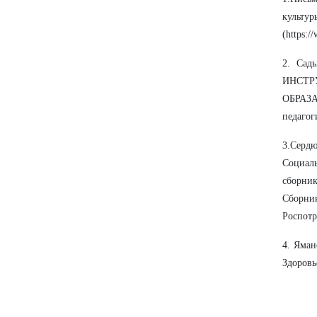
культ
(https:/
2.
Сад
ИНСТР
ОБРАЗ
педагог
3.Сердю
Социаль
сборник
Сборни
Роспотр
4. Яман
Здоровь