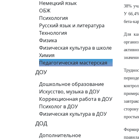
Немецкий язык
38% уча
ОБЖ
У 66,4%
Психология
бета-ка
Русский язык и литература
Технология
Для ка
Физика
органи
Физическая культура в школе
активно
Химия
значени
Педагогическая мастерская
Трудно
ДОУ
периоде
Дошкольное образование
контрол
Искусство, музыка в ДОУ
примера
Коррекционная работа в ДОУ
завтрак
Психолог в ДОУ
сторон
Физическая культура в ДОУ
простых
ДОД
Формиро
Дополнительное
правил