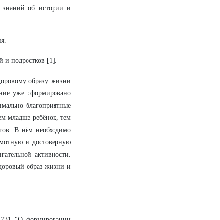
 знаний об истории и
я.
 и подростков [1].
доровому образу жизни
ение уже сформировано
имально благоприятные
чем младше ребёнок, тем
огов. В нём необходимо
амотную и достоверную
гательной активности.
здоровый образ жизни и
6-731 "О формировании