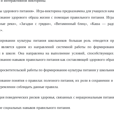
 и интерактивной викторины.
ы здорового питания». Игра-викторина предназначена для учащихся нач
вание здорового образа жизни с помощью правильного питания. Игра 
ные реки», «Загадки с грядки», «Витаминный блиц», «Каша — радо
».
ировании культуры питания школьников большая роль отводится про
я является одним из направлений системной работы по формировани
я в школе. Она направлена на выполнение условий, способствующих
ванию навыков правильного питания как составляющей здорового обра
просветительской работы по формированию культуры питания у школьник
вание понятия о правилах полезного питания, их роли в сохранении и 
тремлении соблюдать данные правила.
ия поведенческих рисков здоровья, связанных с нерациональным питани
е социальных навыков правильного питания.