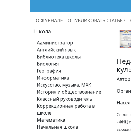
О ЖУРНАЛЕ
ОПУБЛИКОВАТЬ СТАТЬЮ
Школа
Администратор
Английский язык
Библиотека школы
Пед
Биология
кул
География
Информатика
Автор
Искусство, музыка, МХК
Орган
История и обществознание
Классный руководитель
Насел
Коррекционная работа в
школе
Согласн
Математика
«ФИЦ пи
Начальная школа
высокий