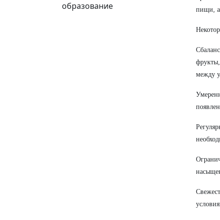
образование
пищи, а
Некотор
Сбалан
фрукты,
между у
Умерен
появлен
Регуляр
необход
Огранич
насыще
Свежест
условия