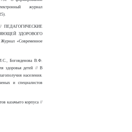
лектронный журнал
25).
/
ПЕДАГОГИЧЕСКИЕ
ЛЯЮЩЕЙ ЗДОРОВОГО
рнал «Современное
И.С., Боговденова В.Ф.
я здоровья детей // В
лагополучия населения.
ченых и специалистов
ов казачьего корпуса //