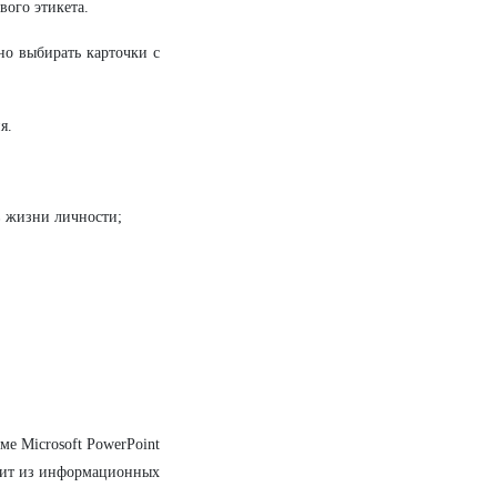
вого этикета.
но выбирать карточки с
я.
в жизни личности;
е Microsoft PowerPoint
тоит из информационных