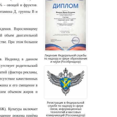
% – овощей и фруктов.
итамина Д, группы В и
ждения. Взрослеющему
ый объем двигательной
стве. При этом большое
Лицензия Федеральной службы
по надзору в сфере образования
ов. Индивид в данном
и науки (Рособрнадзор)
сутствует родительский
атий (фактора рекламы,
тсутствие качественных
ужина и его смещение в
ьшим объемом жиров и
Регистрация в Федеральной
службе по надзору в сфере
связи, информационных
Ж). Культура включает
технологий и массовых
коммуникаций (Роскомнадзор)
людение режима приёма