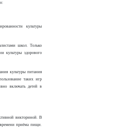
о:
ированности культуры
алистами школ. Только
ии культуры здорового
ания культуры питания
пользование таких игр
вно включать детей в
ктивной викториной. В
, времени приёма пищи.