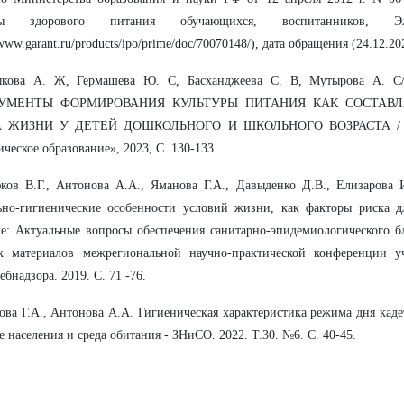
уры здорового питания обучающихся, воспитанников, Э
/www.garant.ru/products/ipo/prime/doc/70070148/), дата обращения (24.12.20
ыкова А. Ж, Гермашева Ю. С, Басханджеева С. В, Мутырова А. С/
УМЕНТЫ ФОРМИРОВАНИЯ КУЛЬТУРЫ ПИТАНИЯ КАК СОСТАВ
А ЖИЗНИ У ДЕТЕЙ ДОШКОЛЬНОГО И ШКОЛЬНОГО ВОЗРАСТА / Жу
ическое образование», 2023, С. 130-133.
ков В.Г., Антонова А.А., Яманова Г.А., Давыденко Д.В., Елизарова 
но-гигиенические особенности условий жизни, как факторы риска дл
е: Актуальные вопросы обеспечения санитарно-эпидемиологического б
к материалов межрегиональной научно-практической конференции у
ебнадзора. 2019. С. 71 -76.
ова Г.А., Антонова А.А. Гигиеническая характеристика режима дня кадет
е населения и среда обитания - ЗНиСО. 2022. Т.30. №6. С. 40-45.