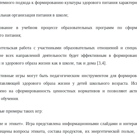
темного подхода к формированию культуры здорового питания характерн
льная организация питания в школе;
зование в учебном процессе образовательных программ по сформ
го питания;
ительская работа с участниками образовательных отношений и специ
ние всех направлений деятельности будет эффективным в формирован
 и здорового образа жизни как в школе, так и дома [3,4].
ктивные игры могут быть педагогическим инструментом для формиров
ставляющей здорового образа жизни у детей школьного возраста. Ис
лено на сформированность ценностных нормативов и позволяют акти
 обучения.
ые примеры таких игр:
е и этикет». Игра представлена информационными слайдами и интера
ещены вопросы этикета, состава продуктов, их энергетической пользе