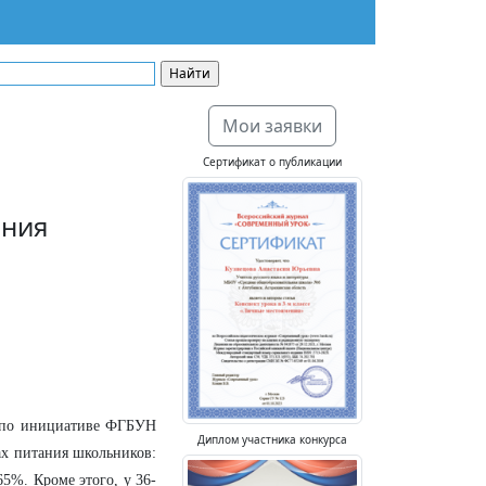
Мои заявки
Сертификат о публикации
ания
о по инициативе ФГБУН
Диплом участника конкурса
ах питания школьников:
65%. Кроме этого, у 36-