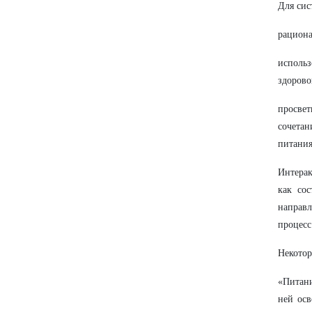
Для сис
рациона
исполь
здорово
просвет
сочета
питания
Интера
как со
направ
процесс
Некотор
«Питани
ней осв