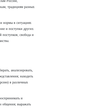
олам России,
икам, традициям разных
 и нормы в ситуациях
ение и поступки других
й поступков; свобода и
нства.
бирать, анализировать,
едставления; находить
ерсию) в различных
оспринимать и
ми общения; выражать