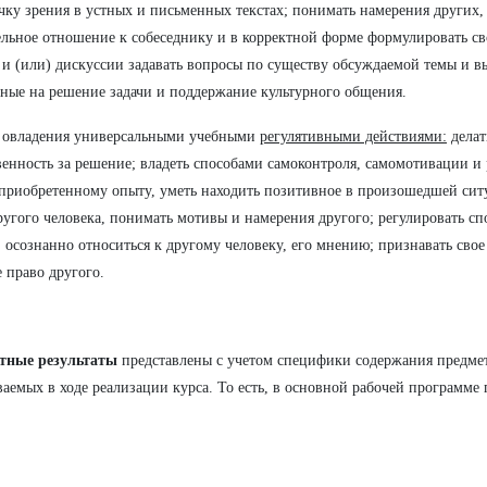
чку зрения в устных и письменных текстах; понимать намерения других,
льное отношение к собеседнику и в корректной форме формулировать св
 и (или) дискуссии задавать вопросы по существу обсуждаемой темы и в
ные на решение задачи и поддержание культурного общения.
е овладения универсальными учебными
регулятивными действиями:
делат
венность за решение; владеть способами самоконтроля, самомотивации и
приобретенному опыту, уметь находить позитивное в произошедшей ситу
ругого человека, понимать мотивы и намерения другого; регулировать с
 осознанно относиться к другому человеку, его мнению; признавать сво
е право другого.
тные результаты
представлены с учетом специфики содержания предме
ваемых в ходе реализации курса. То есть, в основной рабочей программе