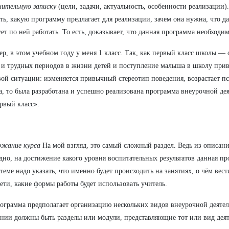
нительную записку
(цели, задачи, актуальность, особенности реализации)
ть, какую программу предлагает для реализации, зачем она нужна, что да
ет по ней работать. То есть, доказывает, что данная программа необходи
р, в этом учебном году у меня 1 класс. Так, как первый класс школы — 
и трудных периодов в жизни детей и поступление малыша в школу прив
вой ситуации: изменяется привычный стереотип поведения, возрастает 
а, то была разработана и успешно реализована программа внеурочной де
ервый класс».
ржание курса
На мой взгляд, это самый сложный раздел. Ведь из описан
дно, на достижение какого уровня воспитательных результатов данная пр
теме надо указать, что именно будет происходить на занятиях, о чём вести
дети, какие формы работы будет использовать учитель.
ограмма предполагает организацию нескольких видов внеурочной деятел
нии должны быть разделы или модули, представляющие тот или вид деят