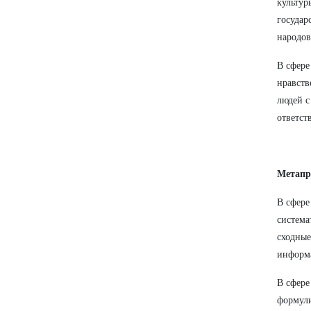
культур
государ
народов
В сфер
нравств
людей с
ответст
Метапр
В сфер
система
сходные
информ
В сфер
формули