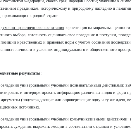
ы Российской Федерации, своего края, народов России; уважение к симв
ственным праздникам, историческому и природному наследию и памятн
, проживающих в родной стране.
е
духовно-нравственного воспитания
: ориентация на моральные ценности
енного выбора; готовность оценивать свое поведение и поступки, повед
 позиции нравственных и правовых норм с учетом осознания последстви
венность личности в условиях индивидуального и общественного простра
едметные результаты:
е овладения универсальными учебными
познавательными действиями:
вы
тизировать и интерпретировать информацию различных видов и форм пр
 аргументы (подтверждающие или опровергающие одну и ту же идею, в
ационных источниках.
е овладения универсальными учебными
коммуникативными действиями:
в
ровать суждения, выражать эмоции в соответствии с целями и условия