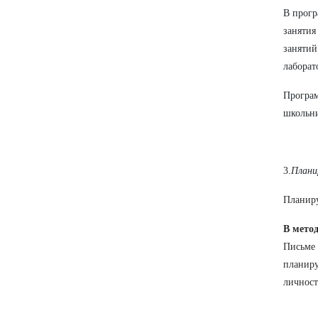
В прогр
занятия
занятий
лаборат
Програм
школьни
3.
Плани
Планиру
В мето
Письме
планиру
личност