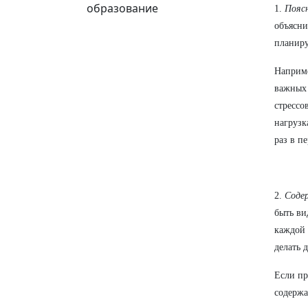
образование
1.
Пояс
объясни
планиру
Наприме
важных 
стрессо
нагрузк
раз в п
2.
Соде
быть ви
каждой 
делать 
Если пр
содержа