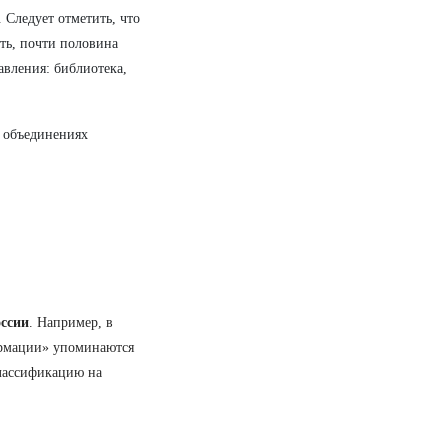
 Следует отметить, что
сть, почти половина
авления: библиотека,
х объединениях
оссии
. Например, в
ормации» упоминаются
классификацию на