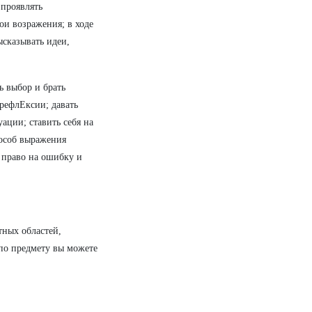
 проявлять
ои возражения; в ходе
ысказывать идеи,
ь выбор и брать
 рефлЕксии; давать
ации; ставить себя на
пособ выражения
е право на ошибку и
тных областей,
 по предмету вы можете