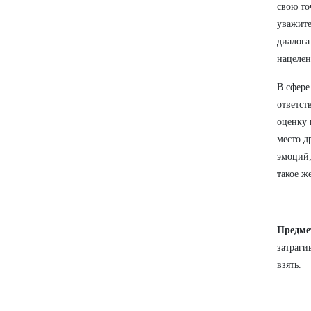
свою то
уважите
диалога
нацелен
В сфер
ответст
оценку 
место д
эмоций;
такое ж
Предме
затраги
взять.