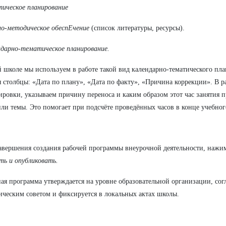
тическое планирование
но-методическое обеспЕчение
(список литературы, ресурсы).
ндарно-тематическое планирование.
 школе мы используем в работе такой вид календарно-тематического пл
 столбцы: «Дата по плану», «Дата по факту», «Причина коррекции». В р
ировки, указываем причину переноса и каким образом этот час занятия 
ли темы. Это помогает при подсчёте проведённых часов в конце учебног
авершения создания рабочей программы внеурочной деятельности, нажи
ть и опубликовать.
ая программа утверждается на уровне образовательной организации, согл
ическим советом и фиксируется в локальных актах школы.