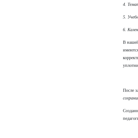
4. Тема
5. Учеб
6. Кале
В нашей
имеются
коррект
уплотни
После з
сохрани
Созданн
педагог