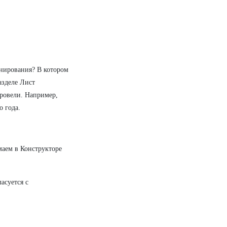
анирования? В котором
азделе Лист
провели. Например,
о года.
маем в Конструкторе
асуется с