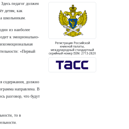
. Здесь педагог должен
ёт детям, как
ма школьникам.
один из наиболее
одит к эмоционально-
Регистрация Российской
психоэмоциональная
книжной палаты,
международный стандартный
ятельности: «Первый
серийный номер ISSN: 2713-282X
ия содержания, должно
ограмма направлена. В
сь разговор, что будут
ьности, то в
ельности.