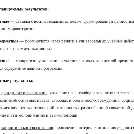
ланируемых результатов
:
тные
— связаны с воспитательным аспектом, формированием ценностны
ии, мировоззрения.
едметные
— формируются через развитие универсальных учебных дейст
тельных, коммуникативных).
тные
— конкретизируют знания и умения в рамках конкретной предметн
ся содержание данной программы.
тные результаты:
е
гражданского воспитания
: уважение прав, свобод и законных интересов
вление об основных правах, свободах и обязанностях гражданина, социа
х межличностных отношений; готовность к разнообразной совместной д
ение к взаимопониманию и взаимопомощи.
е
патриотического воспитания
: проявление интереса к познанию родного 