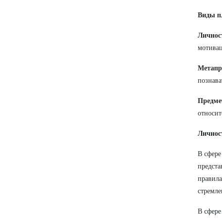
Виды п
Личнос
мотивац
Метапр
познава
Предме
относит
Личнос
В сфер
предста
правила
стремл
В сфер