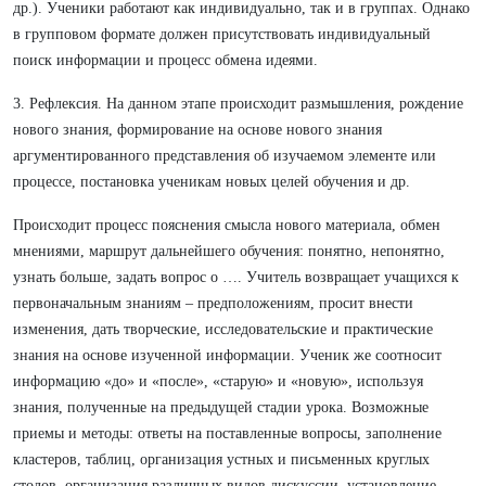
др.). Ученики работают как индивидуально, так и в группах. Однако
в групповом формате должен присутствовать индивидуальный
поиск информации и процесс обмена идеями.
3. Рефлексия. На данном этапе происходит размышления, рождение
нового знания, формирование на основе нового знания
аргументированного представления об изучаемом элементе или
процессе, постановка ученикам новых целей обучения и др.
Происходит процесс пояснения смысла нового материала, обмен
мнениями, маршрут дальнейшего обучения: понятно, непонятно,
узнать больше, задать вопрос о …. Учитель возвращает учащихся к
первоначальным знаниям – предположениям, просит внести
изменения, дать творческие, исследовательские и практические
знания на основе изученной информации. Ученик же соотносит
информацию «до» и «после», «старую» и «новую», используя
знания, полученные на предыдущей стадии урока. Возможные
приемы и методы: ответы на поставленные вопросы, заполнение
кластеров, таблиц, организация устных и письменных круглых
столов, организация различных видов дискуссии, установление