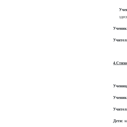
Уче
здес
Ученик
Учител
4.Стих
Учениц
Ученик
Учител
Дети:
к