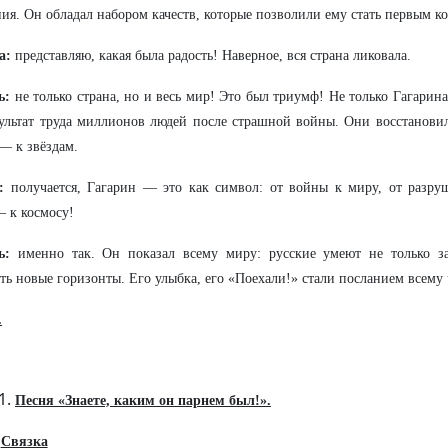
ия. Он обладал набором качеств, которые позволили ему стать первым к
а:
представляю, какая была радость! Наверное, вся страна ликовала.
ь:
не только страна, но и весь мир! Это был триумф! Не только Гагарина
ультат труда миллионов людей после страшной войны. Они восстанови
— к звёздам.
:
получается, Гагарин — это как символ: от войны к миру, от разру
 к космосу!
ль:
именно так. Он показал всему миру: русские умеют не только 
ть новые горизонты. Его улыбка, его «Поехали!» стали посланием всему 
.
Песня «Знаете, каким он парнем был!».
Связка