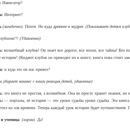
:
Навигатор?
а:
Интернет?
ь
(загадочно).
Почти. Но куда древнее и мудрее.
(Показывает детям клуб
лубооок!!!
(Удивленно)
ь:
волшебный клубок! Он знает все дороги, все эпохи, все тайны! Кто п
е истории! (Кидают клубок он приводит их к книге, книга пока стоит зак
а:
и куда это он нас привел?
ь убирает занавес с книги реакция
детей, удивление)
ь:
это книга не простая, а волшебная. Она не просто хранит знания, но
ы — порталы, её истории — это уроки судьбы уроки судьбы. Эта книга 
етил на зов времени. Теперь каждый урок истории будет путешествием. 
 и ученица
:
(хором)
. Да!