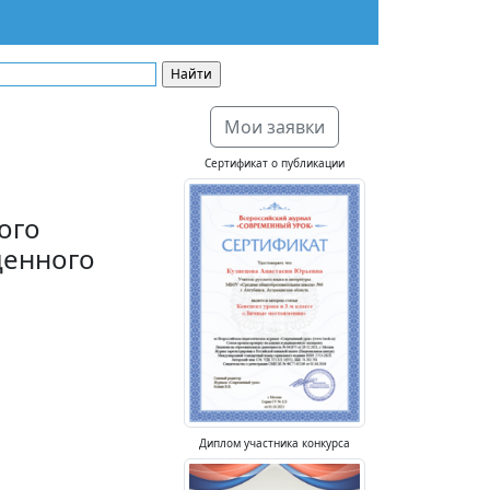
Мои заявки
Сертификат о публикации
ого
щенного
Диплом участника конкурса