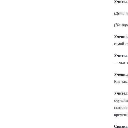
Учител
(Дети п
(На экр
Ученик
самой с
Учител
— чьи‑т
Учениц
Как так
Учител
случай
становя
времени
Связка