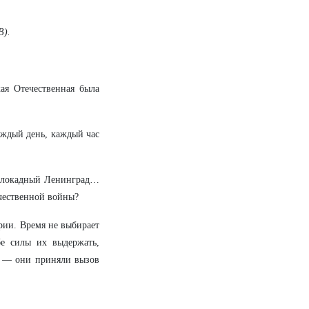
В).
кая Отечественная была
аждый день, каждый час
блокадный Ленинград…
чественной войны?
рии. Время не выбирает
е силы их выдержать,
це — они приняли вызов