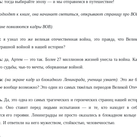
ь:
тогда выбирайте эпоху — и мы отправимся в путешествие!
одходят к книге, она начинает светиться, открывают страницу про ВО
ане появляются кадры ВОВ).
:
я узнал это же великая отечественная война, это правда, что Вели
трашной войной в нашей истории?
ь:
да, Артем — это так. Более 27 миллионов жизней унесла та война. К
о судьбы, чьи‑то мечты, оборванные войной.
а:
(на экране кадр из блокадного Ленинграда, ученица узнает).
Это же 
ое вообще возможно? Это один из самых тяжёлых периодов Великой Оте
ь.
Да, это одна из самых трагических и героических страниц нашей исто
но. Оно ставит перед людьми испытания — и те, кто находит в себ
тся его героями. Ленинградцы не просто оказались в блокадном коль
. И ответили на него мужеством, стойкостью, человечностью.
.