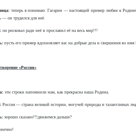
ница:
теперь я понимаю: Гагарин — настоящий пример любви к Родине.
ь — он трудился для неё.
:
он рисковал ради неё и прославил её на весь мир!!!
ь:
пусть его пример вдохновляет вас на добрые дела и свершения во имя
отворение «Россия»
а:
эти строки напомнили нам, как прекрасна наша Родина.
:
Россия — страна великой истории, могучей природы и талантливых лю
ь:
хорошо сказано!!!движемся дальше?
онечно!