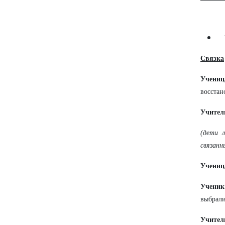
Связка
Учениц
восстан
Учител
(дети 
связанн
Учениц
Ученик
выбрали
Учител