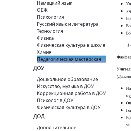
Немецкий язык
Уч
ОБЖ
Уч
Психология
Во
Русский язык и литература
Во
Технология
Во
Физика
Физическая культура в школе
1 
Химия
Фанфа
Педагогическая мастерская
ДОУ
Учител
(Делает
Дошкольное образование
Искусство, музыка в ДОУ
Ил
Коррекционная работа в ДОУ
му
Психолог в ДОУ
Он
Физическая культура в ДОУ
Го
ДОД
Вр
за
Дополнительное