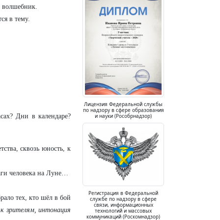
е волшебник.
ся в тему.
Лицензия Федеральной службы
по надзору в сфере образования
сах? Дни в календаре?
и науки (Рособрнадзор)
ства, сквозь юность, к
аги человека на Луне…
Регистрация в Федеральной
ало тех, кто шёл в бой
службе по надзору в сфере
связи, информационных
 к зрителям, интонация
технологий и массовых
коммуникаций (Роскомнадзор)