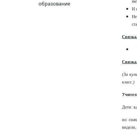
те
образование
И 
Не
ст
Связка
Связка
(За кул
класс.)
Учител
Дети: к
но снач
видели,