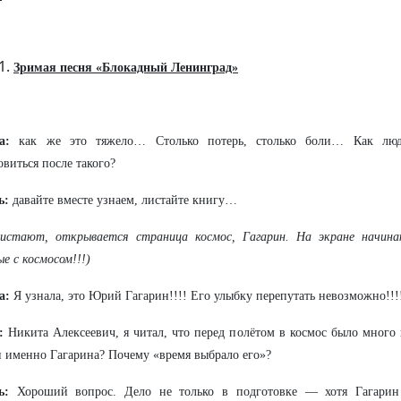
Зримая песня «Блокадный Ленинград»
а:
как же это тяжело… Столько потерь, столько боли… Как люди
овиться после такого?
ь:
давайте вместе узнаем, листайте книгу…
листают, открывается страница космос, Гагарин. На экране начина
ые с космосом!!!)
а:
Я узнала, это Юрий Гагарин!!!! Его улыбку перепутать невозможно!!!
:
Никита Алексеевич, я читал, что перед полётом в космос было много
 именно Гагарина? Почему «время выбрало его»?
ь:
Хороший вопрос. Дело не только в подготовке — хотя Гагарин