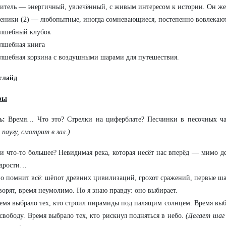
итель — энергичный, увлечённый, с живым интересом к истории. Он ж
еники (2) — любопытные, иногда сомневающиеся, постепенно вовлекают
лшебный клубок
лшебная книга
лшебная корзина с воздушными шарами для путешествия.
слайд
ры
ь:
Время… Что это? Стрелки на циферблате? Песчинки в песочных ча
 паузу, смотрит в зал.)
и что‑то большее? Невидимая река, которая несёт нас вперёд — мимо дет
дрости…
о помнит всё: шёпот древних цивилизаций, грохот сражений, первые ш
ворят, время неумолимо. Но я знаю правду: оно выбирает.
емя выбрало тех, кто строил пирамиды под палящим солнцем. Время выбр
 свободу. Время выбрало тех, кто рискнул подняться в небо.
(Делает шаг