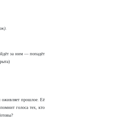
ок).
ойдёт за ним — попадёт
рыта)
 и оживляет прошлое. Её
помнит голоса тех, кто
Готовы?