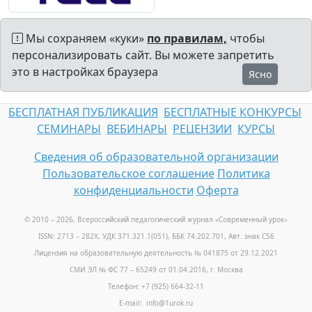
Мы сохраняем «куки»
по правилам,
чтобы
персонализировать сайт. Вы можете запретить
это в настройках браузера
Ясно
БЕСПЛАТНАЯ ПУБЛИКАЦИЯ
БЕСПЛАТНЫЕ КОНКУРСЫ
СЕМИНАРЫ
ВЕБИНАРЫ
РЕЦЕНЗИИ
КУРСЫ
Сведения об образовательной организации
Пользовательское соглашение
Политика
конфиденциальности
Оферта
© 2010 – 2026, Всероссийский педагогический журнал «Современный урок
»
ISSN: 2713 – 282X, УДК 371.321.1(051), ББК 74.202.701, Авт. знак С56
Лицензия на образовательную деятельность № 041875 от 29.12.2021
СМИ ЭЛ № ФС 77 – 65249 от 01.04.2016, г. Москва
Телефон: +7 (925) 664-32-11
E-mail: info@1urok.ru