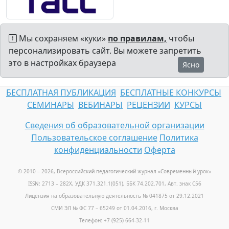
Мы сохраняем «куки»
по правилам,
чтобы
персонализировать сайт. Вы можете запретить
это в настройках браузера
Ясно
БЕСПЛАТНАЯ ПУБЛИКАЦИЯ
БЕСПЛАТНЫЕ КОНКУРСЫ
СЕМИНАРЫ
ВЕБИНАРЫ
РЕЦЕНЗИИ
КУРСЫ
Сведения об образовательной организации
Пользовательское соглашение
Политика
конфиденциальности
Оферта
© 2010 – 2026, Всероссийский педагогический журнал «Современный урок
»
ISSN: 2713 – 282X, УДК 371.321.1(051), ББК 74.202.701, Авт. знак С56
Лицензия на образовательную деятельность № 041875 от 29.12.2021
СМИ ЭЛ № ФС 77 – 65249 от 01.04.2016, г. Москва
Телефон: +7 (925) 664-32-11