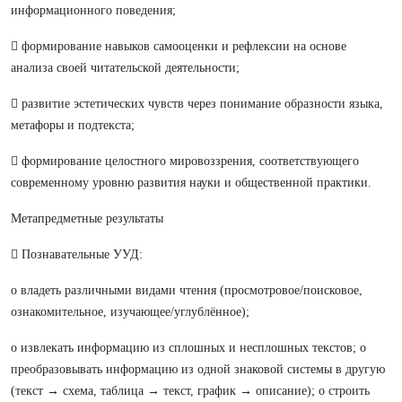
информационного поведения;
 формирование навыков самооценки и рефлексии на основе
анализа своей читательской деятельности;
 развитие эстетических чувств через понимание образности языка,
метафоры и подтекста;
 формирование целостного мировоззрения, соответствующего
современному уровню развития науки и общественной практики.
Метапредметные результаты
 Познавательные УУД:
o владеть различными видами чтения (просмотровое/поисковое,
ознакомительное, изучающее/углублённое);
o извлекать информацию из сплошных и несплошных текстов; o
преобразовывать информацию из одной знаковой системы в другую
(текст → схема, таблица → текст, график → описание); o строить