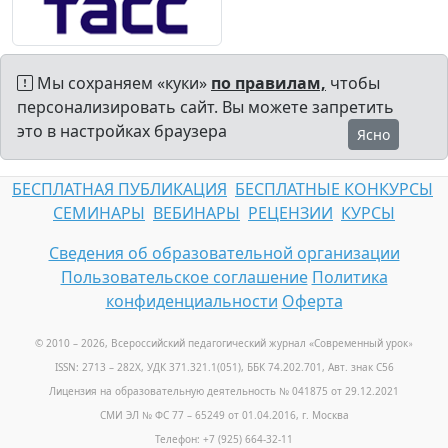
Мы сохраняем «куки»
по правилам,
чтобы
персонализировать сайт. Вы можете запретить
это в настройках браузера
Ясно
БЕСПЛАТНАЯ ПУБЛИКАЦИЯ
БЕСПЛАТНЫЕ КОНКУРСЫ
СЕМИНАРЫ
ВЕБИНАРЫ
РЕЦЕНЗИИ
КУРСЫ
Сведения об образовательной организации
Пользовательское соглашение
Политика
конфиденциальности
Оферта
© 2010 – 2026, Всероссийский педагогический журнал «Современный урок
»
ISSN: 2713 – 282X, УДК 371.321.1(051), ББК 74.202.701, Авт. знак С56
Лицензия на образовательную деятельность № 041875 от 29.12.2021
СМИ ЭЛ № ФС 77 – 65249 от 01.04.2016, г. Москва
Телефон: +7 (925) 664-32-11