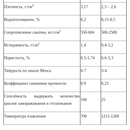
3
Плотность, г/см
3,17
2,3 – 2,6
Водопоглощение, %
0,2
0,15-0,5
2
Сопротивление сжатию, кгс/см
550-604
500-2500
2
Истираемость, г/см
1,4
0,4-3,2
Пористость, %
0,5-1,74
0,6-3,3
Твёрдость по шкале Мооса
6-7
3-4
Коэффициент снижения прочности
0,9
0,23
Способность выдержать количество
100
25
циклов замораживания и оттативания
Температура плавления
700
1215-1260