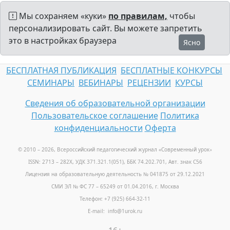
Мы сохраняем «куки»
по правилам,
чтобы
персонализировать сайт. Вы можете запретить
это в настройках браузера
Ясно
БЕСПЛАТНАЯ ПУБЛИКАЦИЯ
БЕСПЛАТНЫЕ КОНКУРСЫ
СЕМИНАРЫ
ВЕБИНАРЫ
РЕЦЕНЗИИ
КУРСЫ
Сведения об образовательной организации
Пользовательское соглашение
Политика
конфиденциальности
Оферта
© 2010 – 2026, Всероссийский педагогический журнал «Современный урок
»
ISSN: 2713 – 282X, УДК 371.321.1(051), ББК 74.202.701, Авт. знак С56
Лицензия на образовательную деятельность № 041875 от 29.12.2021
СМИ ЭЛ № ФС 77 – 65249 от 01.04.2016, г. Москва
Телефон: +7 (925) 664-32-11
E-mail: info@1urok.ru