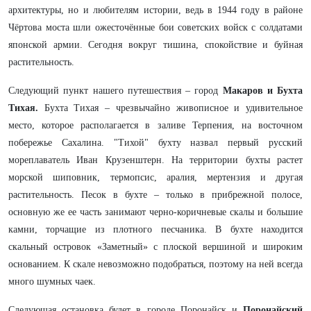
архитектуры, но и любителям истории, ведь в 1944 году в районе
Чёртова моста шли ожесточённые бои советских войск с солдатами
японской армии. Сегодня вокруг тишина, спокойствие и буйная
растительность.
Следующий пункт нашего путешествия – город
Макаров и Бухта
Тихая.
Бухта Тихая – чрезвычайно живописное и удивительное
место, которое располагается в заливе Терпения, на восточном
побережье Сахалина. "Тихой" бухту назвал первый русский
мореплаватель Иван Крузенштерн. На территории бухты растет
морской шиповник, термопсис, аралия, мертензия и другая
растительность. Песок в бухте – только в прибрежной полосе,
основную же ее часть занимают черно-коричневые скалы и большие
камни, торчащие из плотного песчаника. В бухте находится
скальный островок «Заметный» с плоской вершиной и широким
основанием. К скале невозможно подобраться, поэтому на ней всегда
много шумных чаек.
Следующая остановка будет в городе Поронайск и
Поронайский