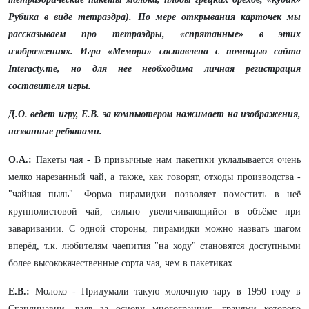
Рубика в виде тетраэдра). По мере открывания карточек мы
рассказываем про тетраэдры, «спрятанные» в этих
изображениях. Игра «Мемори» составлена с помощью сайта
Interacty.me, но для нее необходима личная регистрация
составителя игры.
Д.О. ведет игру, Е.В. за компьютером нажимает на изображения,
названные ребятами.
О.А.:
Пакеты чая - В привычные нам пакетики укладывается очень
мелко нарезанный чай, а также, как говорят, отходы производства -
"чайная пыль". Форма пирамидки позволяет поместить в неё
крупнолистовой чай, сильно увеличивающийся в объёме при
заваривании. С одной стороны, пирамидки можно назвать шагом
вперёд, т.к. любителям чаепития "на ходу" становятся доступными
более высококачественные сорта чая, чем в пакетиках.
Е.В.:
Молоко - Придумали такую молочную тару в 1950 году в
Скандинавии, взяв за основу многогранник, гранями которого