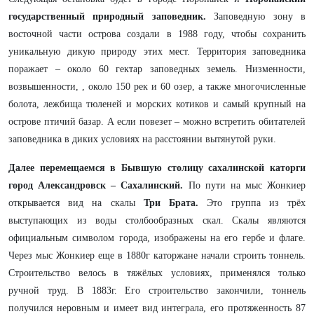
государственный природный заповедник
.
Заповедную зону в
восточной части острова создали в 1988 году, чтобы сохранить
уникальную дикую природу этих мест. Территория заповедника
поражает – около 60 гектар заповедных земель. Низменности,
возвышенности, , около 150 рек и 60 озер, а также многочисленные
болота, лежбища тюленей и морских котиков и самый крупный на
острове птичий базар. А если повезет – можно встретить обитателей
заповедника в диких условиях на расстоянии вытянутой руки.
Далее перемещаемся в Бывшую столицу сахалинской каторги
город Александровск – Сахалинский.
По пути на мыс Жонкиер
открывается вид на скалы
Три Брата.
Это группа из трёх
выступающих из воды столбообразных скал. Скалы являются
официальным символом города, изображены на его гербе и флаге.
Через мыс Жонкиер еще в 1880г каторжане начали строить тоннель.
Строительство велось в тяжёлых условиях, применялся только
ручной труд. В 1883г. Его строительство закончили, тоннель
получился неровным и имеет вид интеграла, его протяженность 87