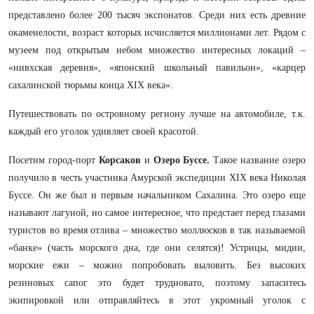
представлено более 200 тысяч экспонатов. Среди них есть древние
окаменелости, возраст которых исчисляется миллионами лет. Рядом с
музеем под открытым небом множество интересных локаций –
«нивхская деревня», «японский школьный павильон», «карцер
сахалинской тюрьмы конца XIX века».
Путешествовать по островному региону лучше на автомобиле, т.к.
каждый его уголок удивляет своей красотой.
Посетим город-порт
Корсаков
и
Озеро Буссе.
Такое название озеро
получило в честь участника Амурской экспедиции XIX века Николая
Буссе. Он же был и первым начальником Сахалина. Это озеро еще
называют лагуной, но самое интересное, что предстает перед глазами
туристов во время отлива – множество моллюсков в так называемой
«банке» (часть морского дна, где они селятся)! Устрицы, мидии,
морские ежи – можно попробовать выловить. Без высоких
резиновых сапог это будет трудновато, поэтому запаситесь
экипировкой или отправляйтесь в этот укромный уголок с