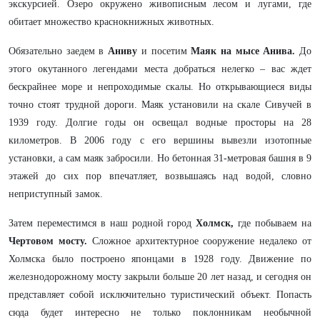
экскурсией. Озеро окружено живописным лесом и лугами, где
обитает множество краснокнижных животных.
Обязательно заедем в
Аниву
и посетим
Маяк на мысе Анива
.
До
этого окутанного легендами места добраться нелегко – вас ждет
бескрайнее море и непроходимые скалы. Но открывающиеся виды
точно стоят трудной дороги. Маяк установили на скале Сивучей в
1939 году. Долгие годы он освещал водные просторы на 28
километров. В 2006 году с его вершины вывезли изотопные
установки, а сам маяк забросили. Но бетонная 31-метровая башня в 9
этажей до сих пор впечатляет, возвышаясь над водой, словно
неприступный замок.
Затем переместимся в наш родной
город
Холмск,
где побываем на
Чертовом мосту.
Сложное архитектурное сооружение недалеко от
Холмска было построено японцами в 1928 году. Движение по
железнодорожному мосту закрыли больше 20 лет назад, и сегодня он
представляет собой исключительно туристический объект. Попасть
сюда будет интересно не только поклонникам необычной