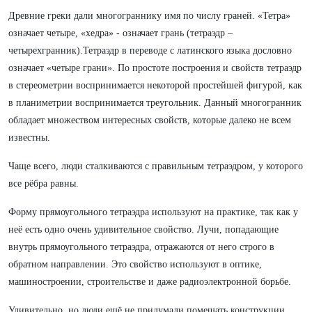
Древние греки дали многограннику имя по числу граней. «Тетра»
означает четыре, «хедра» - означает грань (тетраэдр –
четырехгранник).Тетраэдр в переводе с латинского языка дословно
означает «четыре грани». По простоте построения и свойств тетраэдр
в стереометрии воспринимается некоторой простейшей фигурой, как
в планиметрии воспринимается треугольник. Данный многогранник
обладает множеством интересных свойств, которые далеко не всем
известны.
Чаще всего, люди сталкиваются с правильным тетраэдром, у которого
все рёбра равны.
Форму прямоугольного тетраэдра используют на практике, так как у
неё есть одно очень удивительное свойство. Лучи, попадающие
внутрь прямоугольного тетраэдра, отражаются от него строго в
обратном направлении. Это свойство используют в оптике,
машиностроении, строительстве и даже радиоэлектронной борьбе.
Удивительно, но люди ещё не придумали помещать конструкции,