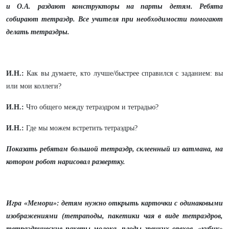
и О.А. раздают конструкторы на парты детям.
Ребята
собирают тетраэдр. Все учителя при необходимости помогают
делать тетраэдры.
И.Н.:
Как вы думаете, кто лучше/быстрее справился с заданием: вы
или мои коллеги?
И.Н.:
Что общего между тетраэдром и тетрадью?
И.Н.:
Где мы можем встретить тетраэдры?
Показать ребятам большой тетраэдр, склеенный из ватмана, на
котором робот нарисовал развертку.
Игра «Мемори»: детям нужно открыть карточки с одинаковыми
изображениями (тетраподы, пакетики чая в виде тетраэдров,
тетраэдрические пакеты молока, плоды грецких орехов, «кубик»