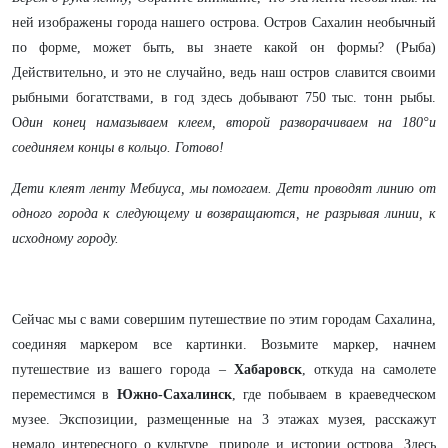
ней изображены города нашего острова. Остров Сахалин необычный
по форме, может быть, вы знаете какой он формы? (Рыба)
Действительно, и это не случайно, ведь наш остров славится своими
рыбными богатствами, в год здесь добывают 750 тыс. тонн рыбы.
О
дин конец намазываем клеем, второй разворачиваем на 180°и
соединяем концы в кольцо. Готово!
Дети клеят ленту Мебиуса, мы помогаем. Дети проводят линию от
одного города к следующему и возвращаются, не разрывая линии, к
исходному городу.
Сейчас мы с вами совершим путешествие по этим городам Сахалина,
соединяя маркером все картинки. Возьмите маркер, начнем
путешествие из вашего города –
Хабаровск
, откуда на самолете
переместимся в
Южно-Сахалинск
, где побываем в краеведческом
музее.
Экспозиции, размещенные на 3 этажах музея, расскажут
немало интересного о культуре, природе и истории острова. Здесь