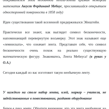
открывателем этой необычной петли-ленты признан немецкий
математик
Август Фердинанд Мебиус
, прославившийся открытием
односторонней поверхности в 1858 году)
Идеи существования такой вселенной придерживался Эйнштейн.
Практически все знают, как выглядит символ бесконечности,
напоминающий перевернутую восьмерку. Этот знак называют еще
«лемниската», что означает лента. Представьте себе, что символ
бесконечности очень похож на реально существующую
математическую фигуру. Знакомьтесь, Лента Мебиуса!
(в руках у
О.А.)
Сегодня каждый из вас изготовит такую необычную ленту.
У каждого на столе набор лента, клей, маркер – учителя, не
задействованные в повествовании, раздают оборудование
Берем в руки ленту,
Обратите внимание, что эта лента необычная: на