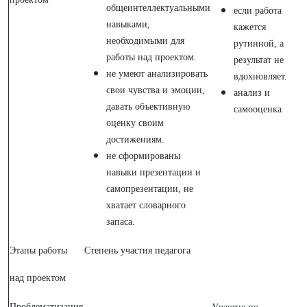
общеинтеллектуальными
если работа
навыками,
кажется
необходимыми для
рутинной, а
работы над проектом.
результат не
не умеют анализировать
вдохновляет.
свои чувства и эмоции,
анализ и
давать объективную
самооценка
оценку своим
достижениям.
не сформированы
навыки презентации и
самопрезентации, не
хватает словарного
запаса.
Этапы работы
Степень участия педагога
над проектом
Проблематизация