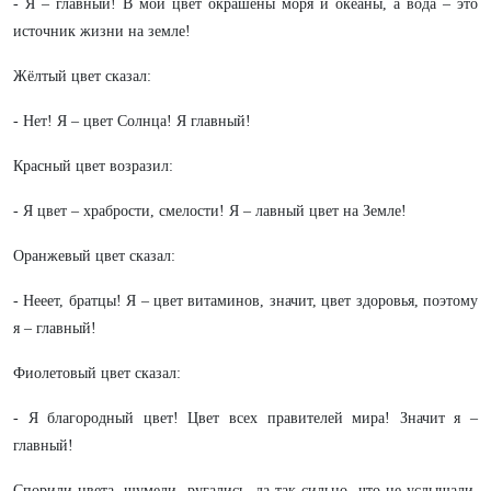
- Я – главный! В мой цвет окрашены моря и океаны, а вода – это
источник жизни на земле!
Жёлтый цвет сказал:
- Нет! Я – цвет Солнца! Я главный!
Красный цвет возразил:
- Я цвет – храбрости, смелости! Я – лавный цвет на Земле!
Оранжевый цвет сказал:
- Нееет, братцы! Я – цвет витаминов, значит, цвет здоровья, поэтому
я – главный!
Фиолетовый цвет сказал:
- Я благородный цвет! Цвет всех правителей мира! Значит я –
главный!
Спорили цвета, шумели, ругались, да так сильно, что не услышали,