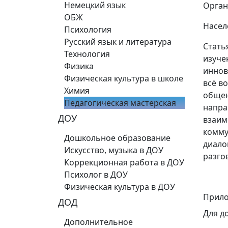
Немецкий язык
Орган
ОБЖ
Насел
Психология
Русский язык и литература
Стать
Технология
изуче
Физика
иннов
Физическая культура в школе
всё в
Химия
общен
Педагогическая мастерская
напра
ДОУ
взаим
комму
Дошкольное образование
диало
Искусство, музыка в ДОУ
разго
Коррекционная работа в ДОУ
Психолог в ДОУ
Физическая культура в ДОУ
Прило
ДОД
Для д
Дополнительное