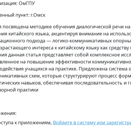
изация: ОмГПУ
енный пункт: г.Омск
я посвящена методике обучения диалогической речи на
ния китайского языка, акцентируя внимание на использ
ационного подхода — логико-коммуникативных опорных 
озрастающего интереса к китайскому языку как средству
ия данная статья представляет собой комплексное исс
вленное на повышение эффективности коммуникативно
одействия учащихся на практике. Предложена система 
никативных схем, которые структурируют процесс фор
гических навыков, обеспечивая последовательность и г
ворной практики
жения:
оступа к приложениям,
Войдите в систему или зарегистр