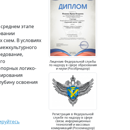
 среднем этапе
овании
схем. В условиях
 межкультурного
ледование,
го
Лицензия Федеральной службы
по надзору в сфере образования
опорных логико-
и науки (Рособрнадзор)
мирования
лубину освоения
Регистрация в Федеральной
службе по надзору в сфере
ируйтесь
связи, информационных
технологий и массовых
коммуникаций (Роскомнадзор)