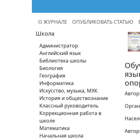
О ЖУРНАЛЕ
ОПУБЛИКОВАТЬ СТАТЬЮ
Школа
Администратор
Английский язык
Библиотека школы
Обу
Биология
язы
География
опо
Информатика
Искусство, музыка, МХК
Автор
История и обществознание
Классный руководитель
Орган
Коррекционная работа в
Насел
школе
Математика
Автор
Начальная школа