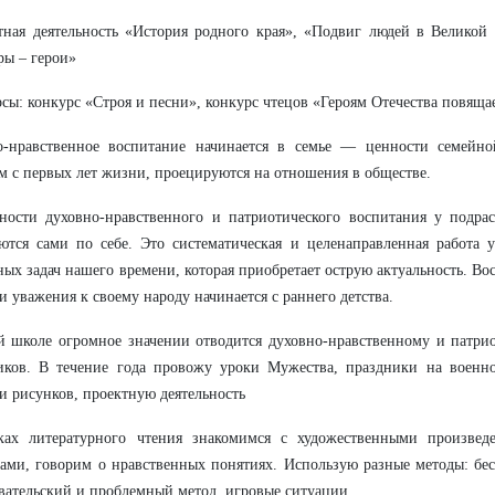
тная деятельность «История родного края», «Подвиг людей в Великой
ы – герои»
рсы: конкурс «Строя и песни», конкурс чтецов «Героям Отечества повяща
о-нравственное воспитание начинается в семье — ценности семейно
м с первых лет жизни, проецируются на отношения в обществе.
ности духовно-нравственного и патриотического воспитания у подра
ются сами по себе. Это систематическая и целенаправленная работа 
ных задач нашего времени, которая приобретает острую актуальность. В
и уважения к своему народу начинается с раннего детства.
 школе огромное значении отводится духовно-нравственному и патри
иков. В течение года провожу уроки Мужества, праздники на военно
и рисунков, проектную деятельность
ках литературного чтения знакомимся с художественными произвед
ами, говорим о нравственных понятиях. Использую разные методы: бесе
вательский и проблемный метод, игровые ситуации.