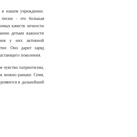
й в нашем учреждении.
 песни - это большая
чимых качеств личности
нанию детьми важности
ания у них активной
тие. Оно дарит заряд
астающего поколения.
ое чувство патриотизма,
как можно раньше. Семя,
 проявится в дальнейшей