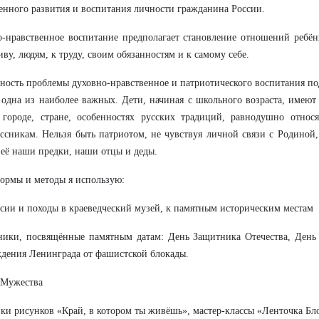
енного развития и воспитания личности гражданина России.
-нравственное воспитание предполагает становление отношений ребён
иву, людям, к труду, своим обязанностям и к самому себе.
ность проблемы духовно-нравственное и патриотического воспитания п
 одна из наиболее важных. Дети, начиная с школьного возраста, имеют
 городе, стране, особенностях русских традиций, равнодушно относ
ссникам. Нельзя быть патриотом, не чувствуя личной связи с Родиной,
 её наши предки, наши отцы и деды.
ормы и методы я использую:
рсии и походы в краеведческий музей, к памятным историческим местам
ники, посвящённые памятным датам: День Защитника Отечества, День
дения Ленинграда от фашистской блокады.
 Мужества
вки рисунков «Край, в котором ты живёшь», мастер-классы «Ленточка Б