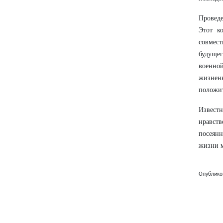
Провед
Этот к
совмест
будущег
военно
жизнен
положит
Известн
нравств
посеянн
жизни м
Опублико