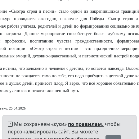
ение «Смотра строя и песни» стало одной из закрепившихся традици
онкурс проводится ежегодно, накануне дня Победы. Смотр строя и
ная работа учителя, родителей и детей по формированию социально зна
о патриота. Данное мероприятие способствует более глубокому осоз
й профессии, воспитанию чувства гражданственности, формиров
ной позиции. «Смотр строя и песни» - это праздничное мероприя
ельных эмоций, духовно-нравственный, и патриотический настрой подр
а истина, что заложено в человеке с детства, то остается навсегда. Высок
енности не рождается само по себе, его надо пробудить в детской душе 
ое в душах детей, принесёт плод. Я верю, что всё хорошее обязательно
оих учеников и освятит жизненный путь.
вано: 25.04.2026
Мы сохраняем «куки»
по правилам,
чтобы
персонализировать сайт. Вы можете