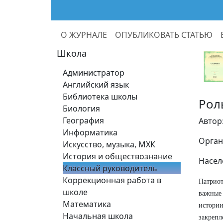
О ЖУРНАЛЕ
ОПУБЛИКОВАТЬ СТАТЬЮ
Школа
Администратор
Английский язык
Библиотека школы
Рол
Биология
География
Автор
Информатика
Орган
Искусство, музыка, МХК
История и обществознание
Насел
Классный руководитель
Коррекционная работа в
Патриот
школе
важные
Математика
истории
Начальная школа
закреп