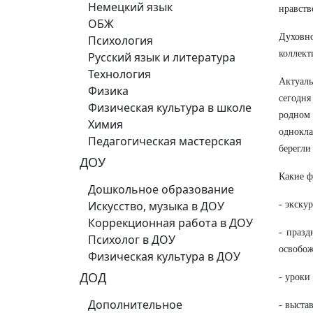
Немецкий язык
нравств
ОБЖ
Духовно
Психология
коллект
Русский язык и литература
Технология
Актуаль
Физика
сегодня
Физическая культура в школе
родном
Химия
однокла
Педагогическая мастерская
берегли
ДОУ
Какие ф
Дошкольное образование
Искусство, музыка в ДОУ
- экску
Коррекционная работа в ДОУ
- празд
Психолог в ДОУ
освобож
Физическая культура в ДОУ
ДОД
- уроки
Дополнительное
- выста