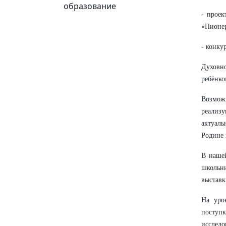
образование
- проек
«Пионер
- конку
Духовн
ребёнко
Возмож
реализу
актуаль
Родине 
В нашей
школьн
выставк
На уро
поступк
исследо