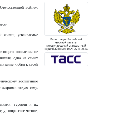
 Отечественной войне»,
ется»
й жизни, усваиваемые
Регистрация Российской
книжной палаты,
международный стандартный
серийный номер ISSN: 2713-282X
стающего поколения не
учителя, одна из самых
оспитание любви к своей
отическому воспитанию
-патриотическую тему,
ениями, героями и их
ду, творческое чтение,