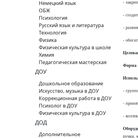
Немецкий язык
- закре
ОБЖ
- созда
Психология
Русский язык и литература
- разви
Технология
Физика
- обога
Физическая культура в школе
Целева
Химия
Педагогическая мастерская
Форма 
ДОУ
Исполь
Дошкольное образование
Искусство, музыка в ДОУ
- групп
Коррекционная работа в ДОУ
- приня
Психолог в ДОУ
Физическая культура в ДОУ
- колле
ДОД
Оборуд
Дополнительное
ручки, 