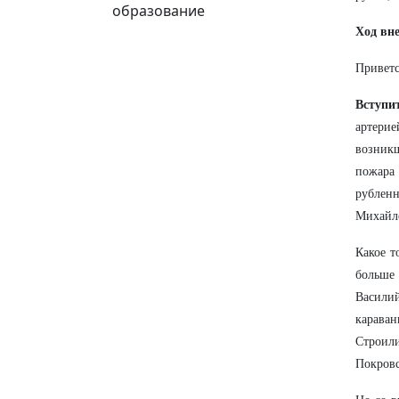
образование
Ход вн
Приветс
Вступи
артерие
возник
пожара
рубленн
Михайло
Какое т
больше 
Василий
караван
Строили
Покровс