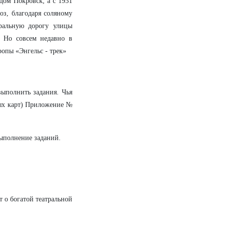
одом Покровск, а с 1931
оз, благодаря соляному
ральную дорогу улицы
. Но совсем недавно в
опы «Энгельс - трек»
ыполнить задания. Чья
ных карт) Приложение №
ыполнение заданий.
т о богатой театральной