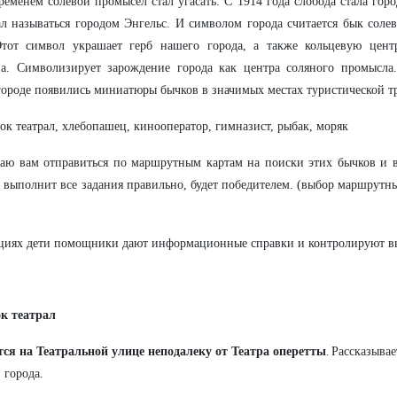
ременем солевой промысел стал угасать. С 1914 года слобода стала гор
ал называться городом Энгельс. И символом города считается бык солев
Этот символ украшает герб нашего города, а также кольцевую цент
на. Символизирует зарождение города как центра соляного промысла
ороде появились миниатюры бычков в значимых местах туристической тр
ок театрал, хлебопашец, кинооператор, гимназист, рыбак, моряк
аю вам отправиться по маршрутным картам на поиски этих бычков и в
 выполнит все задания правильно, будет победителем. (выбор маршрут
циях дети помощники дают информационные справки и контролируют в
к театрал
ся на Театральной улице неподалеку от Театра оперетты
Рассказывае
.
 города.