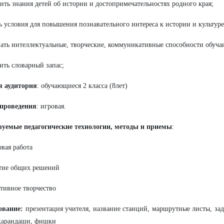
пить знания детей об истории и достопримечательностях родного края;
ть условия для повышения познавательного интереса к истории и культур
вать интеллектуальные, творческие, коммуникативные способности обуч
тить словарный запас;
я аудитория
: обучающиеся 2 класса (8лет)
проведения
: игровая.
зуемые педагогические технологии, методы и приемы
:
овая работа
тие общих решений
ктивное творчество
ование:
презентация учителя, название станций, маршрутные листы, зада
карандаши, фишки