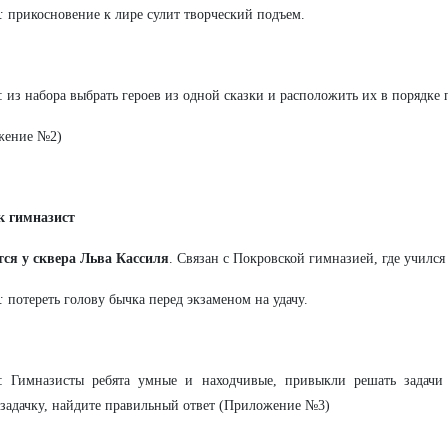
:
прикосновение к лире сулит творческий подъем.
: из набора выбрать героев из одной сказки и расположить их в порядке
жение №2)
к гимназист
тся у сквера Льва Кассиля
. Связан с Покровской гимназией, где учился
:
потереть голову бычка перед экзаменом на удачу.
е: Гимназисты ребята умные и находчивые, привыкли решать задачи
задачку, найдите правильный ответ (Приложение №3)