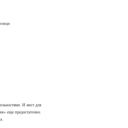
илице.
ельностями. И мест для
ек» еще предостаточно.
а.