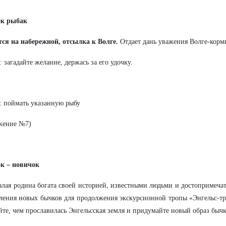
ок рыбак
ся на набережной, отсылка к Волге.
Отдает дань уважения Волге-корм
:
загадайте желание, держась за его удочку.
: поймать указанную рыбу
жение №7)
ок – новичок
лая родина богата своей историей, известными людьми и достопримечат
ления новых бычков для продолжения экскурсионной тропы «Энгельс-тр
те, чем прославилась Энгельсская земля и придумайте новый образ бычк