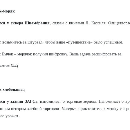
к-моряк
тся у сквера Швамбрания
, связан с книгами Л. Кассиля. Олицетвор
:
возьмитесь за штурвал, чтобы ваше «путешествие» было успешным.
: Бычок – морячок получил шифровку. Ваша задача расшифровать ее.
жение №4)
к хлебопашец
тся у здания ЗАГСа
, напоминает о торговле зерном. Напоминает о вр
упным центром хлебной торговли.
Поверье:
прикоснитесь к мешку с зерн
ого урожая.