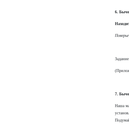
6. Быч
Находит
Поверье
Задание
(Прило
7. Быч
Наша ма
установ
Подумай