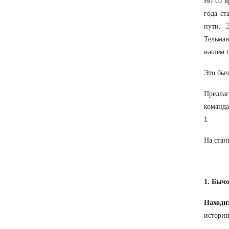
Но со в
года ст
пути. 
Тельма
нашем г
Это быч
Предлаг
команда
1
На стан
1. Бычо
Находит
истории