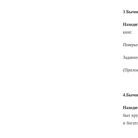
3
.
Бычо
Находи
книг.
Поверье
Задание
(Прило
4.Бычо
Находи
был кр
и богат