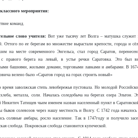
еклассного мероприятия:
твие команд.
тельное слово учителя:
Вот уже тысячу лет Волга – матушка служит
й. Оттого по ее берегам во множестве вырастали крепости, города и сё
шим на месте современного Энгельса, стал город Саратов, перенесе
 с правого берега на левый, в устье речки Саратовка. Это был в
ыми башнями, жилыми домами, торговыми лавками и амбарами. В 1674 
вича велено было «Саратов город на горах строить новый»
о время заволжская степь левобережья пустовала. Но молодой Российск
хлеба, металла, соли. Началась соледобыча на берегах озера Эльтон. Э
 Никитич Татищев чьим именем назван населенный пункт в Саратовско
ы быков солевозов через нашу местность и Волгу. С 1742 года началось
сь соляные амбары, росло население. Так в 1747году и получило зас
кая слобода. Покровская слобода становится купеческой.