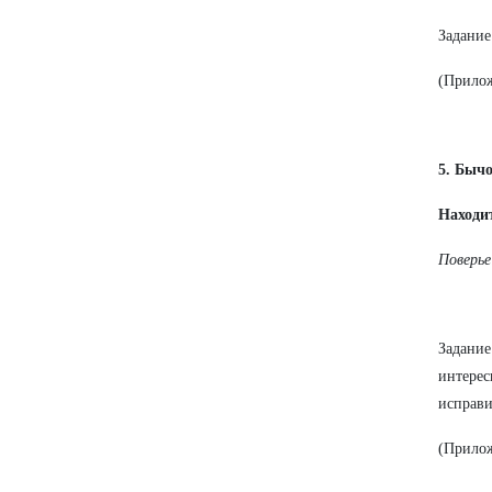
Задание
(Прило
5. Быч
Находи
Поверье
Задани
интерес
исправи
(Прило