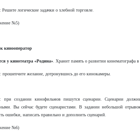
: Решите логические задачки о хлебной торговле.
жение №5)
ок кинооператор
тся у кинотеатра «Родина»
. Хранит память о развитии кинематографа в
:
прошепчите желание, дотронувшись до его кинокамеры.
е: при создании кинофильмов пишутся сценарии. Сценарии долж
ными. Вы сейчас будете сценаристами. В задании небольшой отрывок 
ть ошибки, написать правильно и дополнить сценарий.
жение №6)