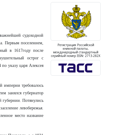
 важнейшей судоходной
ла. Первым поселением,
Регистрация Российской
книжной палаты,
нный в 1617году после
международный стандартный
серийный номер ISSN: 2713-282X
нушительный острог с
по указу царя Алексея
ой империи требовалось
тим занялся губернатор
й губернии. Потянулись
 заселение левобережья.
еленное место название