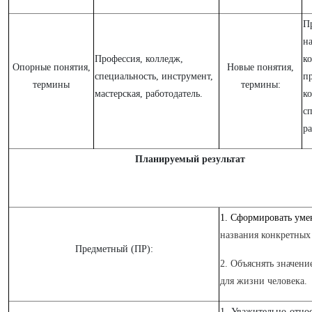
П
н
Профессия, колледж,
к
Опорные понятия,
Новые понятия,
специальность, инструмент,
п
термины
термины:
мастерская, работодатель.
к
с
ра
Планируемый результат
1. Сформировать уме
названия конкретных
Предметный (ПР):
2. Объяснять значени
для жизни человека.
1. Уважительно относ