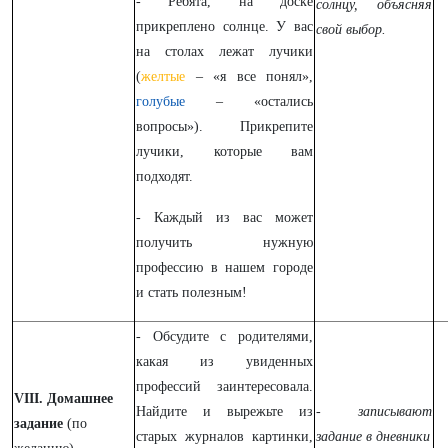
- Ребята, на доске
солнцу, объясняя
прикреплено солнце. У вас
свой выбор.
на столах лежат лучики
(
желтые
– «я все понял»,
голубые
– «остались
вопросы»). Прикрепите
лучики, которые вам
подходят.
- Каждый из вас может
получить нужную
профессию в нашем городе
и стать полезным!
- Обсудите с родителями,
какая из увиденных
профессий заинтересовала.
VIII. Домашнее
Найдите и вырежьте из
- записывают
задание
(по
старых журналов картинки,
задание в дневники