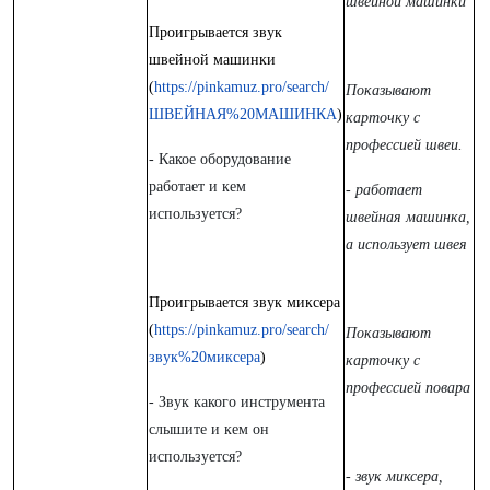
швейной машинки
Проигрывается звук
швейной машинки
(
https://pinkamuz.pro/search/
Показывают
ШВЕЙНАЯ%20МАШИНКА
)
карточку с
профессией швеи.
- Какое оборудование
работает и кем
- работает
используется?
швейная машинка,
а использует швея
Проигрывается звук миксера
(
https://pinkamuz.pro/search/
Показывают
звук%20миксера
)
карточку с
профессией повара
- Звук какого инструмента
слышите и кем он
используется?
- звук миксера,