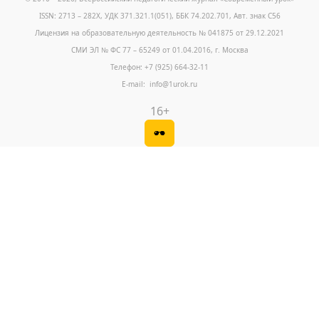
ISSN: 2713 – 282X, УДК 371.321.1(051), ББК 74.202.701, Авт. знак С56
Лицензия на образовательную деятельность № 041875 от 29.12.2021
СМИ ЭЛ № ФС 77 – 65249 от 01.04.2016, г. Москва
Телефон: +7 (925) 664-32-11
E-mail: info@1urok.ru
16+