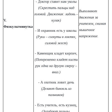
- Доктор ставит нам уколы
(Скрестить пальцы над
Выполняют
головой. Движения: ладонь –
движения за
V.
кулак)
учителем, снимая
Физкультминутка
мышечное
- И охранник есть у школы.
напряжение.
(Руки – согнуты в локтях,
силовой жест
)
- Каменщик кладет кирпич,
(Попеременно кладет кисти
рук одна на другую сверху –
вниз.)
- А охотник ловит дичь
(Делают бинокль из
пальчиков)
- Есть учитель, есть кузнец,
(Загибают пальцы,