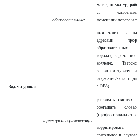
маляр, штукатур, раб
за животными/р
образовательные:
помощник повара и т.
познакомить с н
адресами профес
образовательных
города (Тверской по
колледж, Тверск
сервиса и туризма и 
отделения/классы дл
с ОВЗ).
Задачи урока:
развивать связную 
обогащать слова
(профессиональная ле
коррекционно-развивающие:
корригировать 
зрительное и слухов