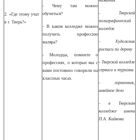
названия.
- Чему там можно
- Тверской
обучиться?
2. «Где этому учат
полиграфический
в г. Тверь?»
- В каком колледже можно
колледж
получить профессию
- Художник
маляра?
росписи по дереву
- Молодцы, помните о
- Тверской колледж
профессиях, о которых мы с
сервиса и туризма
вами постоянно говорили на
классных часах.
- горничная,
швейное дело
- в Тверском
колледже имени
П.А. Кайкова