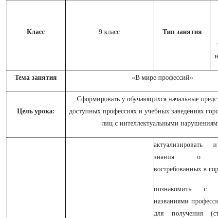
Класс
9 класс
Тип занятия
н
Тема занятия
«В мире профессий»
Сформировать у обучающихся начальные предс
Цель урока:
доступных профессиях и учебных заведениях горо
лиц с интеллектуальными нарушениям
актуализировать 
знания о про
востребованных в гор
познакомить с к
названиями професс
для получения (ст