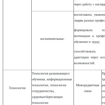
через работу с нагляд
воспитывать уважен
людям разных профес
формировать пол
мотивацию к профе
воспитательные:
обучению и труду;
способствовать 
адаптации через ос
возможностей.
Технология развивающего
П
обучения, информационные
тр
технологии, технология
Межпредметные
ра
Технологии
сотрудничества,
связи
г
здоровьесберегающие
(
технологии.
го