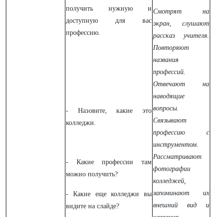
получить нужную и
Смотрят на
доступную для вас
экран, слушают
профессию.
рассказ учителя.
Повторяют
названия
профессий.
Отвечают на
наводящие
вопросы.
-
Назовите, какие это
Связывают
колледжи.
профессию с
инструментом.
Рассматривают
- Какие профессии там
фотографии
можно получить?
колледжей,
запоминают их
- Какие еще колледжи вы
внешний вид и
видите на слайде?