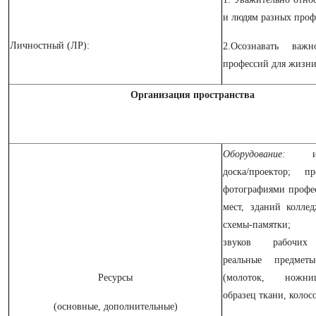
и людям разных проф
Личностный (ЛР):
2.Осознавать важн
профессий для жизни
Организация пространства
Оборудование:
инте
доска/проектор; п
фотографиями профе
мест, зданий колле
схемы-памятки; 
звуков рабочих 
реальные предметы
Ресурсы
(молоток, ножни
образец ткани, колосо
(основные, дополнительные)