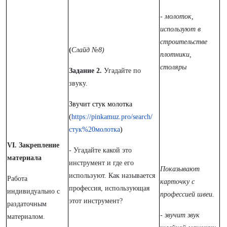
- молоток,
используют в
строительстве
(
Слайд №8)
плотники,
столяры
Задание 2.
Угадайте по
звуку.
Звучит стук молотка
(
https://pinkamuz.pro/search/
стук%20молотка
)
VI. Закрепление
- Угадайте какой это
материала
инструмент и где его
Показывают
используют. Как называется
Работа
карточку с
профессия, использующая
индивидуально с
профессией швеи.
этот инструмент?
раздаточным
- звучит звук
материалом.