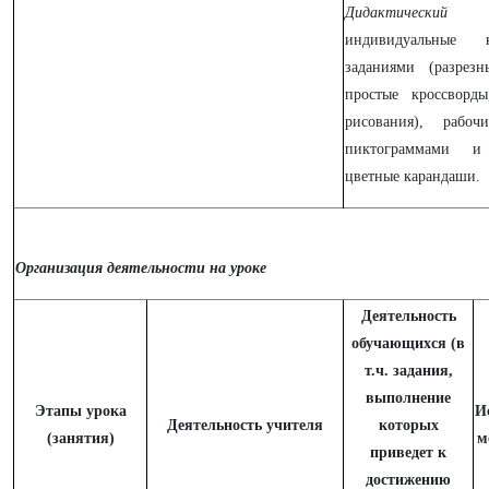
Дидактический 
индивидуальные 
заданиями (разрезн
простые кроссворд
рисования), рабо
пиктограммами и
цветные карандаши.
Организация деятельности на уроке
Деятельность
обучающихся (в
т.ч. задания,
выполнение
Этапы урока
И
Деятельность учителя
которых
(занятия)
м
приведет к
достижению