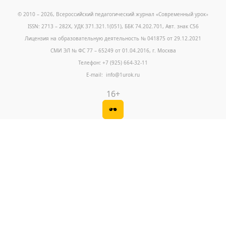
© 2010 – 2026, Всероссийский педагогический журнал «Современный урок
»
ISSN: 2713 – 282X, УДК 371.321.1(051), ББК 74.202.701, Авт. знак С56
Лицензия на образовательную деятельность № 041875 от 29.12.2021
СМИ ЭЛ № ФС 77 – 65249 от 01.04.2016, г. Москва
Телефон: +7 (925) 664-32-11
E-mail: info@1urok.ru
16+