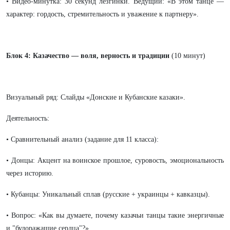
• Видео-минутка: 30 секунд лезгинки. Ведущий: «В этом танце —
характер: гордость, стремительность и уважение к партнеру».
Блок 4: Казачество — воля, верность и традиции
(10 минут)
Визуальный ряд: Слайды «Донские и Кубанские казаки».
Деятельность:
• Сравнительный анализ (задание для 11 класса):
• Донцы: Акцент на воинское прошлое, суровость, эмоциональность
через историю.
• Кубанцы: Уникальный сплав (русские + украинцы + кавказцы).
• Вопрос: «Как вы думаете, почему казачьи танцы такие энергичные
и "будоражащие сердца"?»