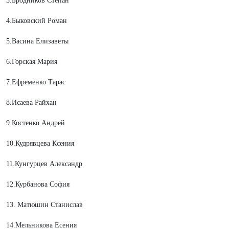
3.Бродников Степан
4.Быковский Роман
5.Васина Елизаветы
6.Горская Мария
7.Ефременко Тарас
8.Исаева Райхан
9.Костенко Андрей
10.Кудрявцева Ксения
11.Кунгурцев Александр
12.Курбанова София
13. Матюшин Станислав
14.Мельникова Есения