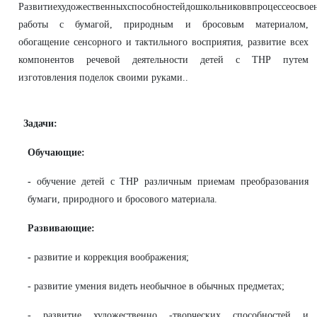
Развитиехудожественныхспособностейдошкольниковвпроцессеосво
работы с бумагой, природным и бросовым материалом,
обогащение сенсорного и тактильного восприятия, развитие всех
компонентов речевой деятельности детей с ТНР путем
изготовления поделок своими руками..
Задачи:
Обучающие:
-
о
бучение детей с ТНР различным приемам преобразования
бумаги, природного и бросового материала.
Развивающие:
-
р
азвитие и коррекция воображения;
- развитие умения видеть необычное в обычных предметах;
- развитие художественно -творческих способностей и