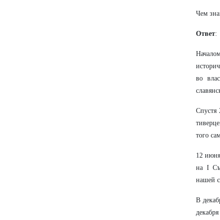
Чем зна
Ответ
:
Начало
историч
во вла
славянс
Спустя 
тиверце
того са
12 июня
на I С
нашей с
В декаб
декабря