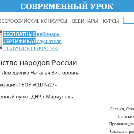
ВСЕРОССИЙСКИЕ КОНКУРСЫ
ВЕБИНАРЫ
КУРСЫ
БЕСПЛАТНЫЕ
вебинары
СЕРТИФИКАТ
слушателя
ПОЛУЧИТЬ СЕЙЧАС >>>
нство народов России
: Лемешенко Наталья Викторовна
изация: ГБОУ «СШ №27»
енный пункт: ДНР, г.Мариуполь
…Славься, Отеч
Братских
Предками дан
Славься стра