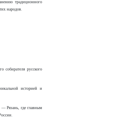
анению традиционного
тих народов.
о собирателя русского
никальной историей и
а — Рязань, где главным
России.