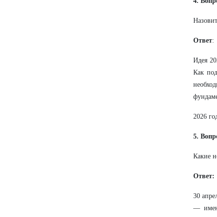
4. Вопр
Назовит
Ответ
:
Идея 20
Как под
необхо
фундаме
2026 го
5. Вопр
Какие н
Ответ:
30 апре
— имен