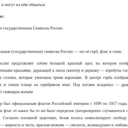
 и могут на нём общаться.
ос:
е государственные Символы России.
ьные (государственные) символы России — это её герб, флаг и гимн.
оссии представляет собою большой красный щит, на котором изоб
нными крыльями, держащий в лапах скипетр и державу — атрибуты гос
е головы, которые увенчаны тремя коронами. В центре герба изобра
ах и синем плаще на серебряном коне. Под ногами всадника — драк
т сияющим копьём.
р был официальным флагом Российской империи с 1699 по 1917 годы.
и флаг от каких бы то ни было переделок (неоднократно случавшихся
. Согласно основной трактовке, белая полоса символизирует свободу
 — верность и честь, красная нижняя — смелость, великодушие и любовь