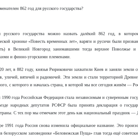
менателен 862 год для русского государства?
м русского государства можно назвать далёкий 862 год, в котором
еской хронике «Повесть временных лет», варяги и русичи были призван
сть) в Великий Новгород занимавшими тогда верхнее Поволжье и 
кими и финно-угорскими племенами.
20 лет, в 882 году, князья Рюриковичи захватили Киев и заняли земли с
в, уличей, вятичей и радимичей. Эти земли и стали территорией Древне
мого, с которого и началась страна, в которой мы все сегодня живём — Ро
 1990 года Российская Федерация стала независимым и суверенным госу
ъезде народных депутатов РСФСР была принята декларация о государ
траны. С тех пор мы отмечаем этот день как национальный праздник — 
ре 1991 года Россия снова изменила официальное название. Это произ
 в белорусском заповеднике «Беловежская Пуща» глав тогда ещё советск