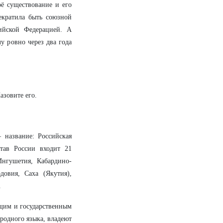
ё существование и его
екратила быть союзной
сийской Федерацией. А
у ровно через два года
азовите его.
 название: Российская
тав России входит 21
Ингушетия, Кабардино-
довия, Саха (Якутия),
.
бщим и государственным
родного языка, владеют