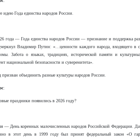
ос
:
е идею Года единства народов России.
26 года — Года единства народов России — признание и поддержка ра
черкнул Владимир Путин: «…ценности каждого народа, входящего в с
димы. Забота о языках, традициях, исторической памяти и культурн
нт национальной безопасности и суверенитета».
д призван объединить разные культуры народов России.
ос
:
овые праздники появились в 2026 году?
ля — День коренных малочисленных народов Российской Федерации. Да
но в этот день в 1999 году был принят федеральный закон «О гар