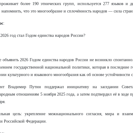
проживает более 190 этнических групп, используется 277 языков и д
 напомнить, что это многообразие и сплочённость народов — сила стран
ос
:
2026 год стал Годом единства народов России?
 объявить 2026 Годом единства народов России не возникло спонтанно
ением государственной национальной политики, которая в последние г
нии культурного и языкового многообразия как об основе устойчивости 
ент Владимир Путин поддержал инициативу на заседании Совет
родным отношениям 5 ноября 2025 года, а затем подтвердил её в ходе 
бря.
льная цель: укрепление межнационального согласия, мира и взаи
и Российской Федерации.