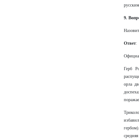
русским
9. Вопр
Назовит
Ответ
:
Официал
Герб Р
распуще
орла дв
доспех
поражае
Триколо
избавил
гербом)
средняя