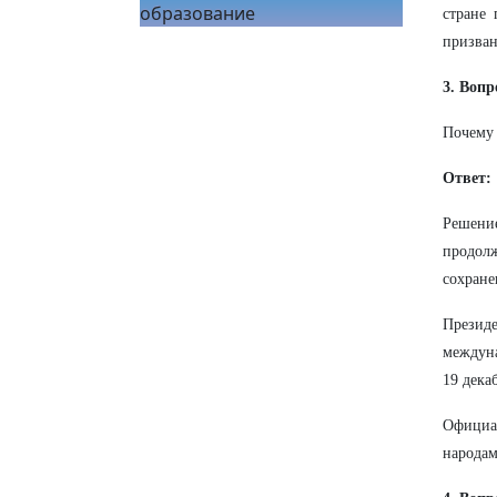
образование
стране 
призван
3. Вопр
Почему 
Ответ:
Решение
продолж
сохране
Презид
междуна
19 дека
Официа
народам