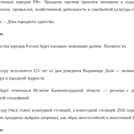
сленных народов РФ». Праздник призван привлечь внимание к сохр
жизни, промыслов, хозяйственной деятельности и самобытной культуры э
я — День народного единства.
ос
:
нства народов России будет насыщен знаковыми датами. Назовите их.
году исполнится 225 лет со дня рождения Владимира Даля — великог
ра и народной мудрости.
будет отмечаться 80-летие Калининградской области — региона с у
ной спецификой.
году Омск станет культурной столицей, а новогодней столицей 2026 год
м праздника выбрана матрёшка, как образ многослойной и многоликой 
ос
: