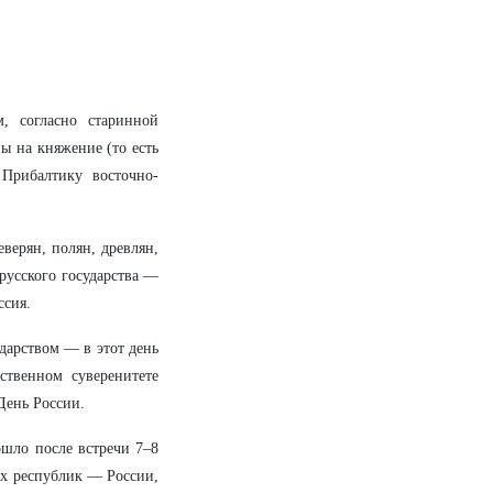
, согласно старинной
ы на княжение (то есть
Прибалтику восточно-
еверян, полян, древлян,
русского государства —
ссия.
дарством — в этот день
ственном суверенитете
День России.
ошло после встречи 7–8
их республик — России,