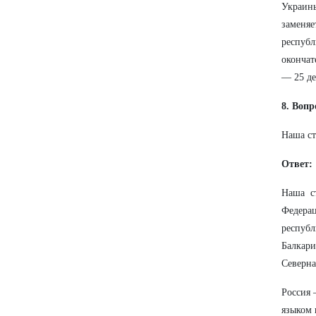
Украины
заменяе
респуб
окончат
— 25 де
8. Вопр
Наша ст
Ответ:
Наша с
Федера
республ
Балкар
Северна
Россия 
языком 