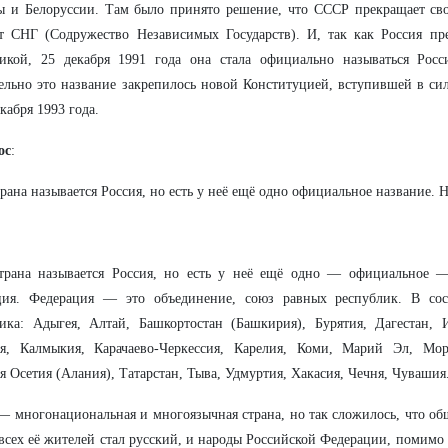
 и Белоруссии. Там было принято решение, что СССР прекращает сво
т СНГ (Содружество Независимых Государств). И, так как Россия пр
ликой, 25 декабря 1991 года она стала официально называться Рос
ельно это название закрепилось новой Конституцией, вступившей в сил
кабря 1993 года.
ос
:
рана называется Россия, но есть у неё ещё одно официальное название. Н
трана называется Россия, но есть у неё ещё одно — официальное —
ция. Федерация — это объединение, союз равных республик. В сос
ика: Адыгея, Алтай, Башкортостан (Башкирия), Бурятия, Дагестан, 
ия, Калмыкия, Карачаево-Черкессия, Карелия, Коми, Марий Эл, Мор
я Осетия (Алания), Татарстан, Тыва, Удмуртия, Хакасия, Чечня, Чувашия
— многонациональная и многоязычная страна, но так сложилось, что о
всех её жителей стал русский, и народы Российской Федерации, помимо 