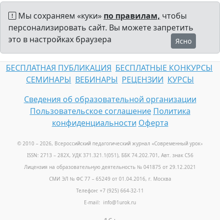
Мы сохраняем «куки»
по правилам,
чтобы
персонализировать сайт. Вы можете запретить
это в настройках браузера
Ясно
БЕСПЛАТНАЯ ПУБЛИКАЦИЯ
БЕСПЛАТНЫЕ КОНКУРСЫ
СЕМИНАРЫ
ВЕБИНАРЫ
РЕЦЕНЗИИ
КУРСЫ
Сведения об образовательной организации
Пользовательское соглашение
Политика
конфиденциальности
Оферта
© 2010 – 2026, Всероссийский педагогический журнал «Современный урок
»
ISSN: 2713 – 282X, УДК 371.321.1(051), ББК 74.202.701, Авт. знак С56
Лицензия на образовательную деятельность № 041875 от 29.12.2021
СМИ ЭЛ № ФС 77 – 65249 от 01.04.2016, г. Москва
Телефон: +7 (925) 664-32-11
E-mail: info@1urok.ru