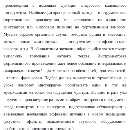
произведения с помощью функций цифрового клавишного
инструмента. Наиболее распространенный метод – инструментовка
фортепианного произведения, т.е. исполнение на клавишном
синтезаторе или цифровом пианино не фортепианным тембром.
Музыка барокко органично звучит тембрами органа и клавесина,
музыка эпохи классицизма – инструментами симфонического
оркестра и т.д. В обновленном звучании обучающийся учится точнее
выполнять требования нотного текста. Инструментовка
фортепианного произведения дает новое осознание интервальных и
аккордовых созвучий, ритмических особенностей, длительностей,
штрихов, фразировки. Подбор разных вариантов инструментовки на
уроке помогает многократно проигрывать один и тот же
музыкальный материал без ощущения муштры. Полезно играть уже
выученное произведение разными тембрами цифрового инструмента
перед концертом или конкурсом, подготавливая обучающегося к
возможным необычным эффектам звучания в новом помещении
(акустика, эффекты подключенного звукового оборудования,
особенности концертного инструмента).