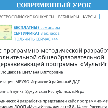
ВСЕРОССИЙСКИЕ КОНКУРСЫ
ВЕБИНАРЫ
КУРСЫ
БЕСПЛАТНЫЕ
семинары
СЕРТИФИКАТ
8 ак.часов
ПОЛУЧИТЬ СЕЙЧАС >>>
с программно-методической разрабо
олнительной общеобразовательной
еразвивающей программы «МультИг
: Лошакова Светлана Викторовна
изация: МБУДО Игринский районный ДДТ
енный пункт: Удмуртская Республика, п.Игра
одической разработке представлен кейс программно-ме
ечения ДООП «МультИгра» для детей 8–14 лет. Раскрыта