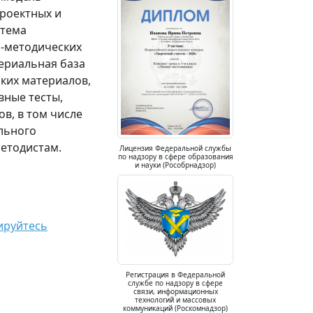
проектных и
стема
о-методических
ериальная база
ких материалов,
вные тесты,
в, в том числе
ельного
методистам.
Лицензия Федеральной службы
по надзору в сфере образования
и науки (Рособрнадзор)
ируйтесь
Регистрация в Федеральной
службе по надзору в сфере
связи, информационных
технологий и массовых
коммуникаций (Роскомнадзор)