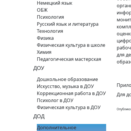
Немецкий язык
орган
ОБЖ
инфор
Психология
монит
Русский язык и литература
компл
Технология
оценк
Физика
цифро
Физическая культура в школе
рабоч
Химия
для д
Педагогическая мастерская
образ
ДОУ
Дошкольное образование
Прило
Искусство, музыка в ДОУ
Коррекционная работа в ДОУ
Для д
Психолог в ДОУ
Физическая культура в ДОУ
Опублико
ДОД
Дополнительное