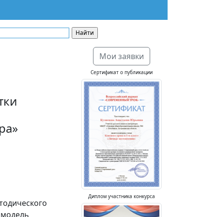
Мои заявки
Сертификат о публикации
тки
ра»
Диплом участника конкурса
тодического
 модель