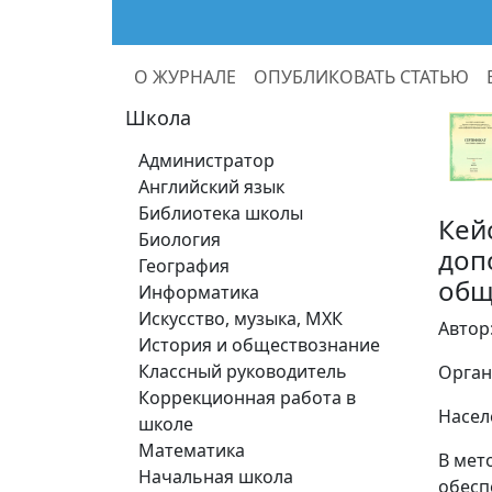
О ЖУРНАЛЕ
ОПУБЛИКОВАТЬ СТАТЬЮ
Школа
Администратор
Английский язык
Библиотека школы
Кей
Биология
доп
География
общ
Информатика
Искусство, музыка, МХК
Автор
История и обществознание
Классный руководитель
Орган
Коррекционная работа в
Насел
школе
Математика
В мет
Начальная школа
обесп