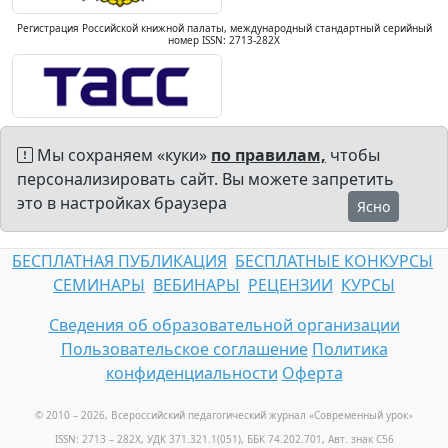
Регистрация Российской книжной палаты, международный стандартный серийный
номер ISSN: 2713-282X
Мы сохраняем «куки»
по правилам,
чтобы
персонализировать сайт. Вы можете запретить
это в настройках браузера
Ясно
БЕСПЛАТНАЯ ПУБЛИКАЦИЯ
БЕСПЛАТНЫЕ КОНКУРСЫ
СЕМИНАРЫ
ВЕБИНАРЫ
РЕЦЕНЗИИ
КУРСЫ
Сведения об образовательной организации
Пользовательское соглашение
Политика
конфиденциальности
Оферта
© 2010 – 2026, Всероссийский педагогический журнал «Современный урок
»
ISSN: 2713 – 282X, УДК 371.321.1(051), ББК 74.202.701, Авт. знак С56