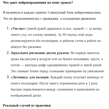
Что дают нейроупражнения на моих уроках?
Я включила в каждое занятие 5-минутный блок нейрогимнастики.
Это не физкультминутка с прыжками, а осознанные движения:
«Ухо-нос»
(левой рукой держимся за нос, правой — за мочку
левого уха; по хлопку меняем). За 30 секунд этой игры
активизируются оба полушария, и ребенок готов к работе на
абакусе без раскачки.
Зеркальное рисование двумя руками.
На первых минутах
урока мы рисуем в воздухе или на бумаге восьмерки, круги, а
потом — контуры цифр одновременно правой и левой рукой.
Это снимает блоки перед сложными примерами на умножение.
«Лезгинка» для пальцев.
Каждый палец получает команду от
своего полушария. После такого упражнения дети в 2 раза
быстрее переключаются между сложением и вычитанием на
воображаемой доске.
Реальный случай из практики