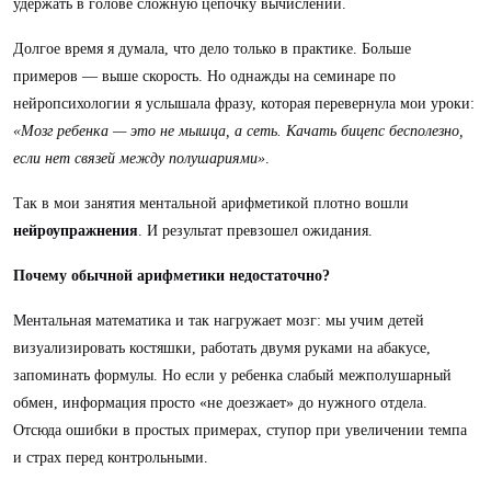
удержать в голове сложную цепочку вычислений.
Долгое время я думала, что дело только в практике. Больше
примеров — выше скорость. Но однажды на семинаре по
нейропсихологии я услышала фразу, которая перевернула мои уроки:
«Мозг ребенка — это не мышца, а сеть. Качать бицепс бесполезно,
если нет связей между полушариями»
.
Так в мои занятия ментальной арифметикой плотно вошли
нейроупражнения
. И результат превзошел ожидания.
Почему обычной арифметики недостаточно?
Ментальная математика и так нагружает мозг: мы учим детей
визуализировать костяшки, работать двумя руками на абакусе,
запоминать формулы. Но если у ребенка слабый межполушарный
обмен, информация просто «не доезжает» до нужного отдела.
Отсюда ошибки в простых примерах, ступор при увеличении темпа
и страх перед контрольными.