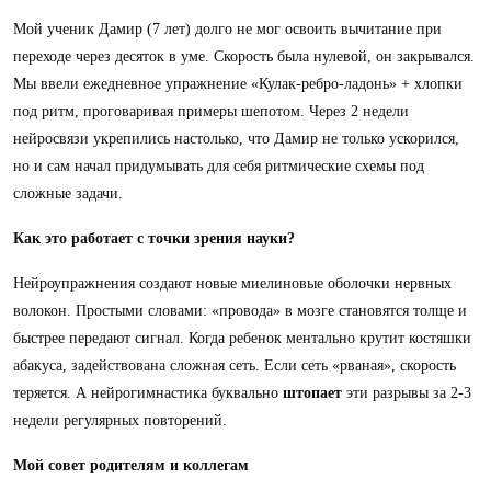
Мой ученик Дамир (7 лет) долго не мог освоить вычитание при
переходе через десяток в уме. Скорость была нулевой, он закрывался.
Мы ввели ежедневное упражнение «Кулак-ребро-ладонь» + хлопки
под ритм, проговаривая примеры шепотом. Через 2 недели
нейросвязи укрепились настолько, что Дамир не только ускорился,
но и сам начал придумывать для себя ритмические схемы под
сложные задачи.
Как это работает с точки зрения науки?
Нейроупражнения создают новые миелиновые оболочки нервных
волокон. Простыми словами: «провода» в мозге становятся толще и
быстрее передают сигнал. Когда ребенок ментально крутит костяшки
абакуса, задействована сложная сеть. Если сеть «рваная», скорость
теряется. А нейрогимнастика буквально
штопает
эти разрывы за 2-3
недели регулярных повторений.
Мой совет родителям и коллегам