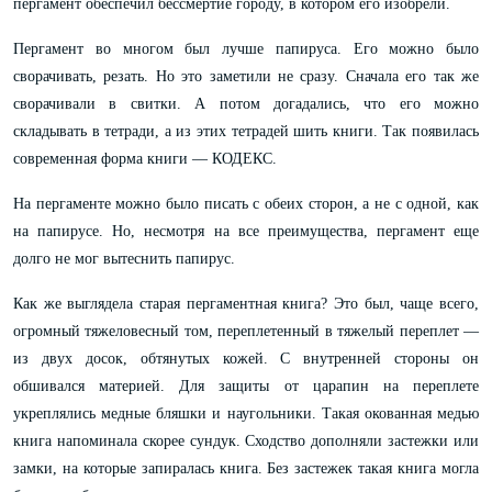
пергамент обеспечил бессмертие городу, в котором его изобрели.
Пергамент во многом был лучше папируса. Его можно было
сворачивать, резать. Но это заметили не сразу. Сначала его так же
сворачивали в свитки. А потом догадались, что его можно
складывать в тетради, а из этих тетрадей шить книги. Так появилась
современная форма книги — КОДЕКС.
На пергаменте можно было писать с обеих сторон, а не с одной, как
на папирусе. Но, несмотря на все преимущества, пергамент еще
долго не мог вытеснить папирус.
Как же выглядела старая пергаментная книга? Это был, чаще всего,
огромный тяжеловесный том, переплетенный в тяжелый переплет —
из двух досок, обтянутых кожей. С внутренней стороны он
обшивался материей. Для защиты от царапин на переплете
укреплялись медные бляшки и наугольники. Такая окованная медью
книга напоминала скорее сундук. Сходство дополняли застежки или
замки, на которые запиралась книга. Без застежек такая книга могла