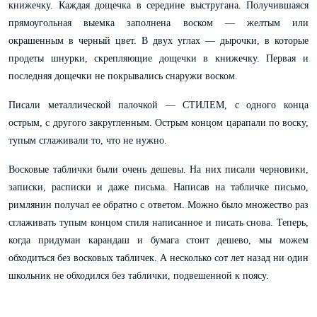
книжечку. Каждая дощечка в середине выстругана.
Получившаяся
прямоугольная выемка заполнена воском — желтым или
окрашенным в черный цвет. В двух углах — дырочки, в которые
продеты шнурки, скрепляющие дощечки в книжечку. Первая и
последняя дощечки не покрывались снаружи воском.
Писали металлической палочкой — СТИЛЕМ, с одного конца
острым, с другого закругленным. Острым концом царапали по воску,
тупым сглаживали то, что не нужно.
Восковые таблички были очень дешевы. На них писали черновики,
записки, расписки и даже письма. Написав на табличке письмо,
римлянин получал ее обратно с ответом. Можно было множество раз
сглаживать тупым концом стиля написанное и писать снова. Теперь,
когда придуман карандаш и бумага стоит дешево, мы можем
обходиться без восковых табличек. А несколько сот лет назад ни один
школьник не обходился без таблички, подвешенной к поясу.