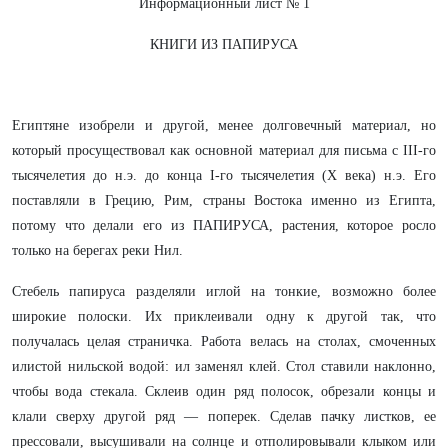
Информационный лист № 1
КНИГИ ИЗ ПАПИРУСА
Египтяне изобрели и другой, менее долговечный материал, но
который просуществовал как основной материал для письма с III-го
тысячелетия до н.э. до конца I-го тысячелетия (X века) н.э. Его
поставляли в Грецию, Рим, страны Востока именно из Египта,
потому что делали его из ПАПИРУСА, растения, которое росло
только на берегах реки Нил.
Стебель папируса разделяли иглой на тонкие, возможно более
широкие полоски. Их приклеивали одну к другой так, что
получалась целая страничка. Работа велась на столах, смоченных
илистой нильской водой: ил заменял клей. Стол ставили наклонно,
чтобы вода стекала. Склеив один ряд полосок, обрезали концы и
клали сверху другой ряд — поперек. Сделав пачку листков, ее
прессовали, высушивали на солнце и отполировывали клыком или