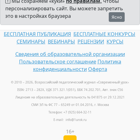
Мы сохраняем «куки»
по правилам,
чтобы
персонализировать сайт. Вы можете запретить
это в настройках браузера
Ясно
БЕСПЛАТНАЯ ПУБЛИКАЦИЯ
БЕСПЛАТНЫЕ КОНКУРСЫ
СЕМИНАРЫ
ВЕБИНАРЫ
РЕЦЕНЗИИ
КУРСЫ
Сведения об образовательной организации
Пользовательское соглашение
Политика
конфиденциальности
Оферта
© 2010 – 2026, Всероссийский педагогический журнал «Современный урок
»
ISSN: 2713 – 282X, УДК 371.321.1(051), ББК 74.202.701, Авт. знак С56
Лицензия на образовательную деятельность № 041875 от 29.12.2021
СМИ ЭЛ № ФС 77 – 65249 от 01.04.2016, г. Москва
Телефон: +7 (925) 664-32-11
E-mail: info@1urok.ru
16+