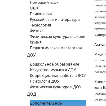
Немецкий язык
теорет
ОБЖ
механиз
Психология
являют
Русский язык и литература
закреп
Технология
интелл
Физика
муницип
Физическая культура в школе
Химия
Актуал
Педагогическая мастерская
ДОУ
Младший
мотивац
Дошкольное образование
Интелле
Искусство, музыка в ДОУ
повтори
Коррекционная работа в ДОУ
Психолог в ДОУ
Кроме т
Физическая культура в ДОУ
этапа Н
ДОД
участни
не толь
Дополнительное