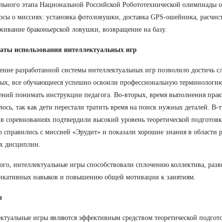
льного этапа Национальной Российской Робототехнической олимпиады 
осы о миссиях: установка фотоловушки, доставка GPS-ошейника, расчис
живание браконьерской ловушки, возвращение на базу.
таты использования интеллектуальных игр
ние разработанной системы интеллектуальных игр позволило достичь с
ых, все обучающиеся успешно освоили профессиональную терминологию
ений понимать инструкции педагога. Во-вторых, время выполнения прак
лось, так как дети перестали тратить время на поиск нужных деталей. В-т
 в соревнованиях подтвердили высокий уровень теоретической подготов
 справились с миссией «Эрудит» и показали хорошие знания в области 
х дисциплин.
ого, интеллектуальные игры способствовали сплочению коллектива, раз
икативных навыков и повышению общей мотивации к занятиям.
ы
ктуальные игры являются эффективным средством теоретической подго