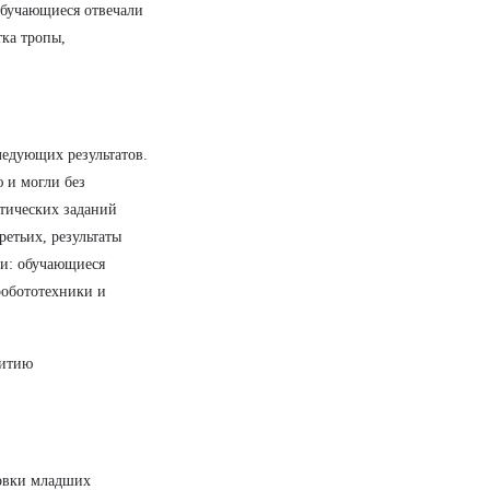
обучающиеся отвечали
тка тропы,
ледующих результатов.
 и могли без
тических заданий
ретьих, результаты
ки: обучающиеся
робототехники и
витию
товки младших