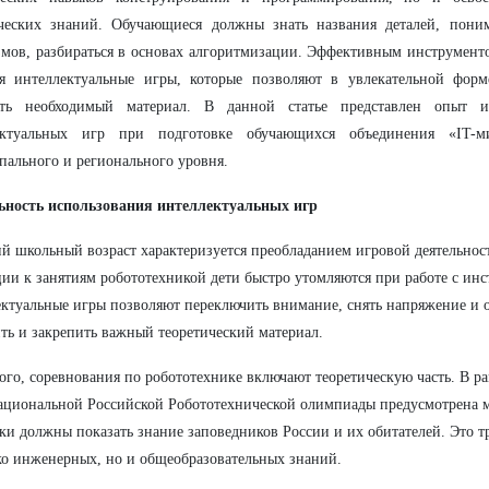
ических знаний. Обучающиеся должны знать названия деталей, пони
мов, разбираться в основах алгоритмизации. Эффективным инструмент
ся интеллектуальные игры, которые позволяют в увлекательной форм
ить необходимый материал. В данной статье представлен опыт и
ектуальных игр при подготовке обучающихся объединения «IT-м
ального и регионального уровня.
ьность использования интеллектуальных игр
 школьный возраст характеризуется преобладанием игровой деятельнос
ии к занятиям робототехникой дети быстро утомляются при работе с ин
ктуальные игры позволяют переключить внимание, снять напряжение и 
ть и закрепить важный теоретический материал.
ого, соревнования по робототехнике включают теоретическую часть. В р
ациональной Российской Робототехнической олимпиады предусмотрена м
ки должны показать знание заповедников России и их обитателей. Это т
ко инженерных, но и общеобразовательных знаний.