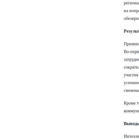
региона
на вопр
обезвре
Резуль
Примене
Во-перв
затрудн
сократи
участия
успешно
смежны
Кроме т
коммун
Вывод
Интелле