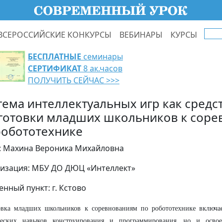
ВСЕРОССИЙСКИЕ КОНКУРСЫ
ВЕБИНАРЫ
КУРСЫ
БЕСПЛАТНЫЕ
семинары
СЕРТИФИКАТ
8 ак.часов
ПОЛУЧИТЬ СЕЙЧАС >>>
тема интеллектуальных игр как средс
готовки младших школьников к соре
робототехнике
: Махина Вероника Михайловна
изация: МБУ ДО ДЮЦ «Интеллект»
енный пункт: г. Кстово
овка младших школьников к соревнованиям по робототехнике включае
ческих навыков конструирования и программирования, но и осво