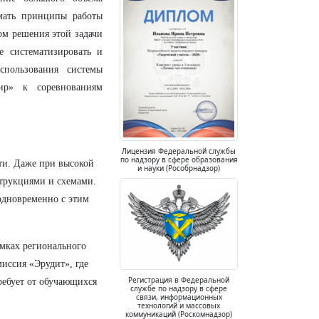
мать принципы работы
ом решения этой задачи
е систематизировать и
спользования системы
ир» к соревнованиям
Лицензия Федеральной службы
по надзору в сфере образования
ти. Даже при высокой
и науки (Рособрнадзор)
струкциями и схемами.
одновременно с этим
амках регионального
иссия «Эрудит», где
Регистрация в Федеральной
ребует от обучающихся
службе по надзору в сфере
связи, информационных
технологий и массовых
коммуникаций (Роскомнадзор)