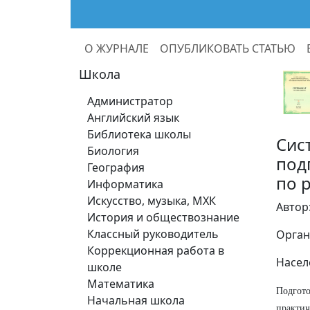
О ЖУРНАЛЕ
ОПУБЛИКОВАТЬ СТАТЬЮ
Школа
Администратор
Английский язык
Библиотека школы
Сис
Биология
под
География
по 
Информатика
Искусство, музыка, МХК
Автор
История и обществознание
Классный руководитель
Орган
Коррекционная работа в
Насел
школе
Математика
Подгот
Начальная школа
практи