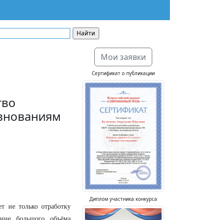
Мои заявки
Сертификат о публикации
тво
внованиям
Диплом участника конкурса
т не только отработку
ение большого объёма