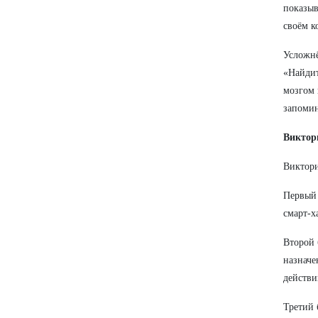
показыв
своём к
Усложнё
«Найдит
мозгом 
запомин
Виктор
Виктори
Первый 
смарт-х
Второй 
назначе
действи
Третий 