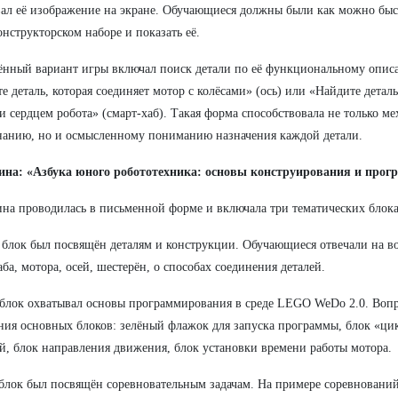
ал её изображение на экране. Обучающиеся должны были как можно быст
онструкторском наборе и показать её.
нный вариант игры включал поиск детали по её функциональному опис
е деталь, которая соединяет мотор с колёсами» (ось) или «Найдите деталь
и сердцем робота» (смарт-хаб). Такая форма способствовала не только м
анию, но и осмысленному пониманию назначения каждой детали.
ина: «Азбука юного робототехника: основы конструирования и про
на проводилась в письменной форме и включала три тематических блока
блок был посвящён деталям и конструкции. Обучающиеся отвечали на в
аба, мотора, осей, шестерён, о способах соединения деталей.
блок охватывал основы программирования в среде LEGO WeDo 2.0. Вопр
ния основных блоков: зелёный флажок для запуска программы, блок «ци
й, блок направления движения, блок установки времени работы мотора.
блок был посвящён соревновательным задачам. На примере соревновани