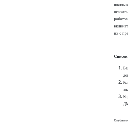
школьни
освоить
роботов
включат
их с пр
Список
Бе
до
Ко
зн
Ко
ДМ
Опублико