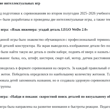
ие интеллектуальных игр
д подготовки к соревнованиям во втором полугодии 2025–2026 учебного
» были разработаны и проведены две интеллектуальные игры, а также те
 игра: «Язык инженера: угадай деталь LEGO WeDo 2.0»
анной игры было знакомство обучающихся с профессиональной термино
й деталей конструктора. На экран выводилось изображение детали без 
были найти такую же деталь в своём наборе, поднять её вверх и назвать
вание: балка, ось, штифт, шестерня, смарт-хаб, мотор, датчик расстояния
оводилась в формате соревнования на скорость. За каждый правильный 
 жетон. Победитель определялся по наибольшему количеству жетонов. Та
овала детей запоминать названия, но и создавала здоровую соревновате
группы.
игра: «Найди и покажи: скоростной поиск деталей по визуальному о
игра была направлена на развитие внимания и быстроты реакции. Педаго