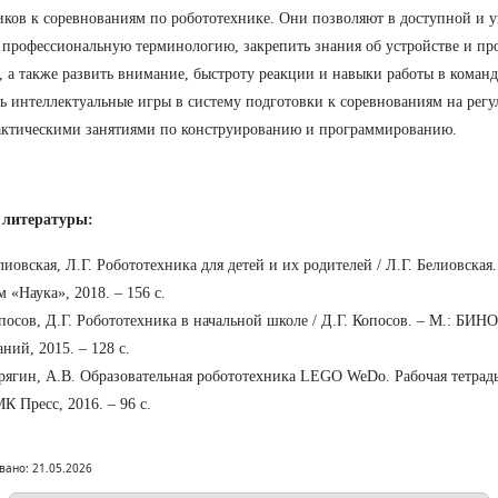
ков к соревнованиям по робототехнике. Они позволяют в доступной и 
 профессиональную терминологию, закрепить знания об устройстве и п
, а также развить внимание, быстроту реакции и навыки работы в команд
ь интеллектуальные игры в систему подготовки к соревнованиям на регул
актическими занятиями по конструированию и программированию.
 литературы:
лиовская, Л.Г. Робототехника для детей и их родителей / Л.Г. Белиовская
м «Наука», 2018. – 156 с.
посов, Д.Г. Робототехника в начальной школе / Д.Г. Копосов. – М.: БИН
аний, 2015. – 128 с.
рягин, А.В. Образовательная робототехника LEGO WeDo. Рабочая тетрадь 
К Пресс, 2016. – 96 с.
вано: 21.05.2026