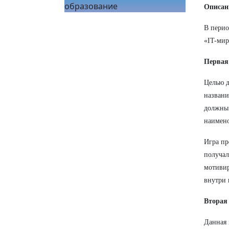
образование
Описан
В перио
«IT-мир
Первая
Целью д
названи
должны 
наимено
Игра пр
получал
мотивир
внутри 
Вторая 
Данная 