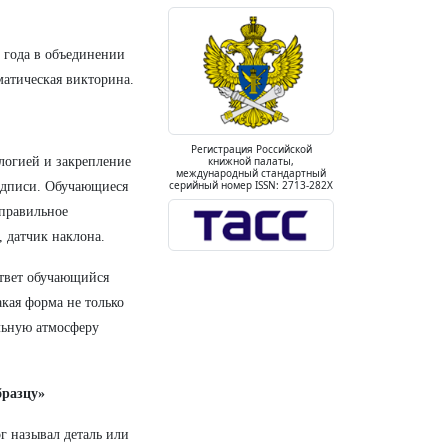
 года в объединении
матическая викторина.
Регистрация Российской
логией и закрепление
книжной палаты,
международный стандартный
серийный номер ISSN: 2713-282X
подписи. Обучающиеся
 правильное
, датчик наклона.
ответ обучающийся
кая форма не только
льную атмосферу
бразцу»
г называл деталь или