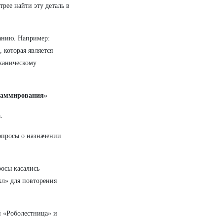
рее найти эту деталь в
анию. Например:
, которая является
еханическому
граммирования»
.
опросы о назначении
осы касались
кл» для повторения
й «Роболестница» и