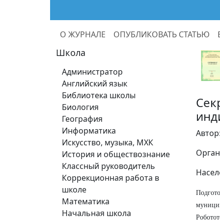
О ЖУРНАЛЕ
ОПУБЛИКОВАТЬ СТАТЬЮ
Школа
Администратор
Английский язык
Библиотека школы
Сек
Биология
инд
География
Информатика
Автор
Искусство, музыка, МХК
Орган
История и обществознание
Классный руководитель
Насел
Коррекционная работа в
школе
Подгото
Математика
муницип
Начальная школа
Роботот