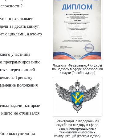
и сложности?
Кто-то схватывает
дели за десять минут,
ет с циклами, а кто-то
ждого участника
по программированию:
Лицензия Федеральной службы
по надзору в сфере образования
аться перед линией.
и науки (Рособрнадзор)
дёжной. Третьему
изменение положения
ешал задачи, которые
и никто не отчаивался
Регистрация в Федеральной
службе по надзору в сфере
связи, информационных
технологий и массовых
ойно выступили на
коммуникаций (Роскомнадзор)