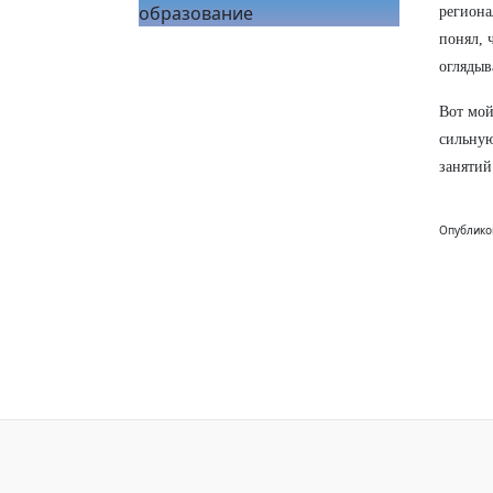
образование
региона
понял, 
оглядыв
Вот мой
сильную
занятий
Опублико