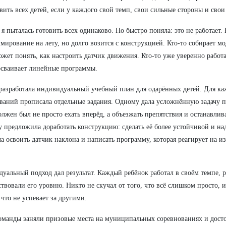
вить всех детей, если у каждого свой темп, свои сильные стороны и сво
 я пыталась готовить всех одинаково. Но быстро поняла: это не работает. 
мирование на лету, но долго возится с конструкцией. Кто-то собирает мо
ожет понять, как настроить датчик движения. Кто-то уже уверенно работа
осваивает линейные программы.
 разработала индивидуальный учебный план для одарённых детей. Для ка
ваний прописала отдельные задания. Одному дала усложнённую задачу 
олжен был не просто ехать вперёд, а объезжать препятствия и останавлив
 предложила доработать конструкцию: сделать её более устойчивой и на
а освоить датчик наклона и написать программу, которая реагирует на 
уальный подход дал результат. Каждый ребёнок работал в своём темпе, р
ствовали его уровню. Никто не скучал от того, что всё слишком просто, 
, что не успевает за другими.
манды заняли призовые места на муниципальных соревнованиях и дост