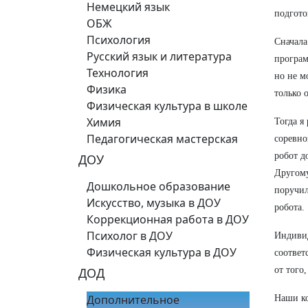
Немецкий язык
подгото
ОБЖ
Психология
Сначала
Русский язык и литература
програм
Технология
но не м
Физика
только 
Физическая культура в школе
Химия
Тогда я
Педагогическая мастерская
соревно
робот д
ДОУ
Другому
Дошкольное образование
поручил
Искусство, музыка в ДОУ
робота.
Коррекционная работа в ДОУ
Психолог в ДОУ
Индивид
Физическая культура в ДОУ
соответ
ДОД
от того
Дополнительное
Наши ко