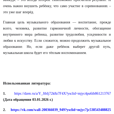
очень важно внушить ребёнку, что само участие в соревнованиях –
это уже шаг вперёд.
Главная цель музыкального образования — воспитание, прежде
всего, человека, развитие гармоничной личности, обогащение
внутреннего мира ребенка, развитие трудолюбия, усидчивости и
любви к искусству. Если сложится, можно продолжить музыкальное
образование. Но, если даже ребёнок выберет другой путь,
музыкальная школа будет его тёплым воспоминанием.
Использованная литература:
1.
https://dzen.ru/a/Y_JibIj72k8z7F4X?ysclid=mjyc4pu6ib861213767
(Дата обращения 03.01.2026 г.)
2.
https://vk.com/wall-200366039_949?ysclid=mjyc7jc538543488825