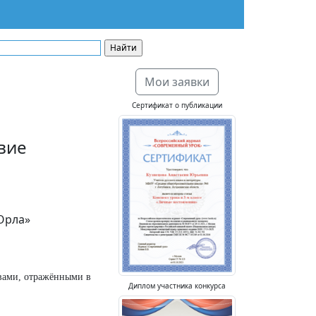
Мои заявки
Сертификат о публикации
вие
Орла»
вами, отражёнными в
Диплом участника конкурса