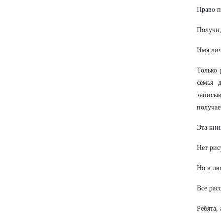
Право п
Получи,
Имя лич
Только 
семья 
записыв
получае
Эта кни
Нет рис
Но в лю
Все рас
Ребята,