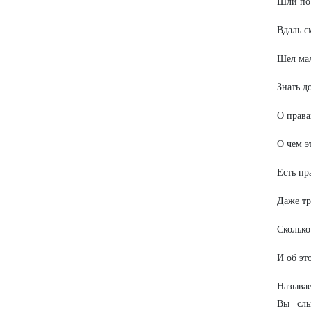
Шли по 
Вдаль с
Шел мал
Знать д
О права
О чем э
Есть пра
Даже тр
Сколько
И об эт
Называе
Вы слы