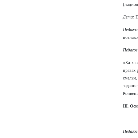
(национ
Дети:
П
Педагог
познако
Педагог
«Ха-ха-
правах 
смелые,
задание
Конвен
III. Ос
Педагог