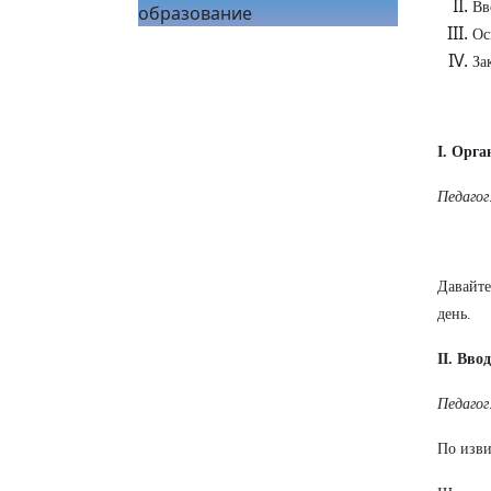
Вв
образование
Ос
За
I. Орг
Педагог
Давайте
день.
II. Вво
Педагог
По изви