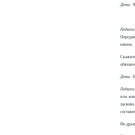
Дети:
Ч
Педагог
Передав
имени.
Скажите
обязанн
Дети:
Н
Педагог
или ков
ласково
состави
Не драз