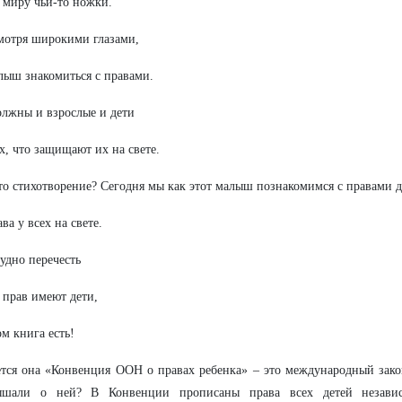
миру чьи-то ножки.
мотря широкими глазами,
ыш знакомиться с правами.
олжны и взрослые и дети
х, что защищают их на свете.
то стихотворение? Сегодня мы как этот малыш познакомимся с правами д
ва у всех на свете.
удно перечесть
 прав имеют дети,
ом книга есть!
тся она «Конвенция ООН о правах ребенка» – это международный закон
шали о ней? В Конвенции прописаны права всех детей незави