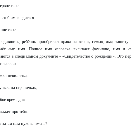
ервое твое:
 чтоб им гордиться
ное свое.
родившись, ребёнок приобретает права на жизнь, семью, имя, защиту
даёт ему имя. Полное имя человека включает фамилию, имя и от
аются в специальном документе - «Свидетельство о рождении». Это пе
т человек.
жка-невиличка,
унков на страничках,
бое время дня
скажет про тебя.
 а зачем нам нужны имена?