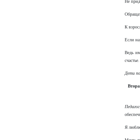
Не прид
Обращат
К взрос
Если на
Ведь им
счастье.
Дети по
Втора
Педагог
обеспеч
Я люблю