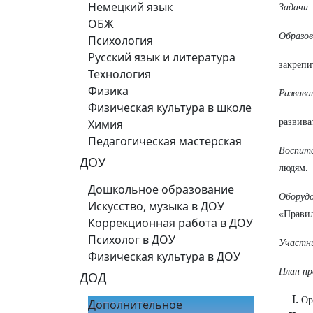
Немецкий язык
Задачи:
ОБЖ
Образо
Психология
Русский язык и литература
закрепи
Технология
Физика
Развив
Физическая культура в школе
Химия
развива
Педагогическая мастерская
Воспит
ДОУ
людям.
Дошкольное образование
Оборудо
Искусство, музыка в ДОУ
«Правил
Коррекционная работа в ДОУ
Психолог в ДОУ
Участн
Физическая культура в ДОУ
План пр
ДОД
Ор
Дополнительное