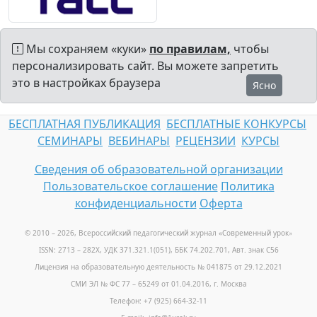
Мы сохраняем «куки»
по правилам,
чтобы
персонализировать сайт. Вы можете запретить
это в настройках браузера
Ясно
БЕСПЛАТНАЯ ПУБЛИКАЦИЯ
БЕСПЛАТНЫЕ КОНКУРСЫ
СЕМИНАРЫ
ВЕБИНАРЫ
РЕЦЕНЗИИ
КУРСЫ
Сведения об образовательной организации
Пользовательское соглашение
Политика
конфиденциальности
Оферта
© 2010 – 2026, Всероссийский педагогический журнал «Современный урок
»
ISSN: 2713 – 282X, УДК 371.321.1(051), ББК 74.202.701, Авт. знак С56
Лицензия на образовательную деятельность № 041875 от 29.12.2021
СМИ ЭЛ № ФС 77 – 65249 от 01.04.2016, г. Москва
Телефон: +7 (925) 664-32-11