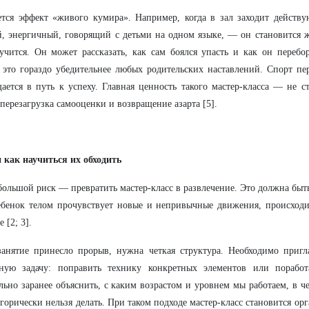
ется эффект «живого кумира». Например, когда в зал заходит дейст
, энергичный, говорящий с детьми на одном языке, — он становится 
учится. Он может рассказать, как сам боялся упасть и как он перебо
 это гораздо убедительнее любых родительских наставлений. Спорт пе
ается в путь к успеху. Главная ценность такого мастер-класса — не ст
 перезагрузка самооценки и возвращение азарта [5].
 как научиться их обходить
ольшой риск — превратить мастер-класс в развлечение. Это должна быть
ебенок телом прочувствует новые и непривычные движения, происход
 [2; 3].
анятие принесло прорыв, нужна четкая структура. Необходимо пригл
тную задачу: поправить технику конкретных элементов или поработ
льно заранее объяснить, с каким возрастом и уровнем мы работаем, в ч
егорически нельзя делать. При таком подходе мастер-класс становится о