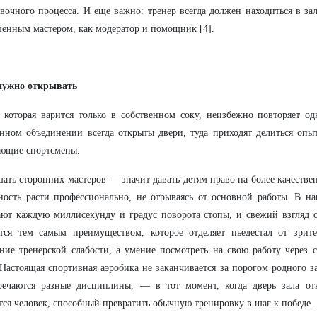
вочного процесса. И еще важно: тренер всегда должен находиться в зал
енным мастером, как модератор и помощник [4].
нужно открывать
 которая варится только в собственном соку, неизбежно повторяет о
нном объединении всегда открыты двери, туда приходят делиться опы
ующие спортсмены.
ать сторонних мастеров — значит давать детям право на более качестве
ость расти профессионально, не отрываясь от основной работы. В на
ют каждую миллисекунду и градус поворота стопы, и свежий взгляд с
тся тем самым преимуществом, которое отделяет пьедестал от зрите
ние тренерской слабости, а умение посмотреть на свою работу через 
 Настоящая спортивная аэробика не заканчивается за порогом родного з
тречаются разные дисциплины, — в тот момент, когда дверь зала от
тся человек, способный превратить обычную тренировку в шаг к победе.