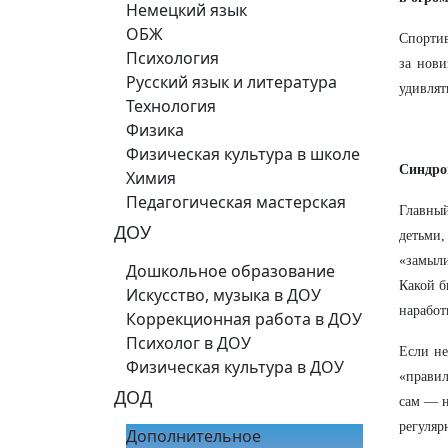
Немецкий язык
ОБЖ
Спортив
Психология
за нови
Русский язык и литература
удивлят
Технология
Физика
Физическая культура в школе
Синдро
Химия
Педагогическая мастерская
Главны
ДОУ
детьми
«замыли
Дошкольное образование
Какой б
Искусство, музыка в ДОУ
наработ
Коррекционная работа в ДОУ
Психолог в ДОУ
Если не
Физическая культура в ДОУ
«правил
ДОД
сам — н
регуля
Дополнительное