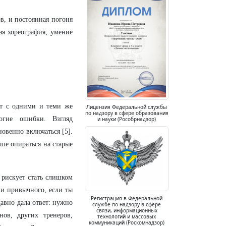
в, и постоянная погоня
ая хореография, умение
ет с одними и теми же
Лицензия Федеральной службы
по надзору в сфере образования
огие ошибки. Взгляд
и науки (Рособрнадзор)
новенно включаться [5].
ше опираться на старые
 рискует стать слишком
ки привычного, если ты
Регистрация в Федеральной
авно дала ответ: нужно
службе по надзору в сфере
связи, информационных
ов, других тренеров,
технологий и массовых
коммуникаций (Роскомнадзор)