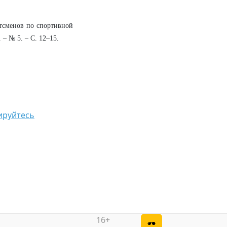
тсменов по спортивной
 – № 5. – С. 12–15.
ируйтесь
16+