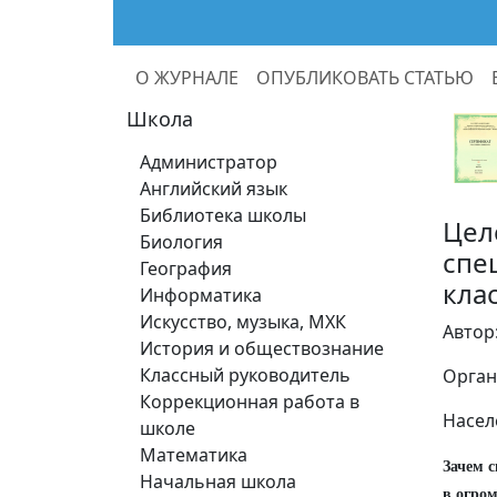
О ЖУРНАЛЕ
ОПУБЛИКОВАТЬ СТАТЬЮ
Школа
Администратор
Английский язык
Библиотека школы
Цел
Биология
спе
География
кла
Информатика
Искусство, музыка, МХК
Автор
История и обществознание
Классный руководитель
Орган
Коррекционная работа в
Насел
школе
Математика
Зачем с
Начальная школа
в огро