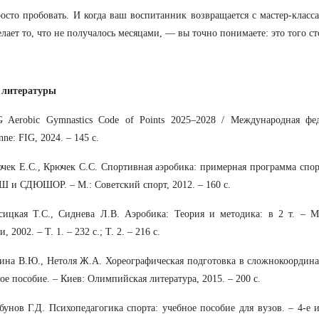
осто пробовать. И когда ваш воспитанник возвращается с мастер-класс
елает то, что не получалось месяцами, — вы точно понимаете: это того ст
 литературы
G Aerobic Gymnastics Code of Points 2025–2028 / Международная фе
nne: FIG, 2024. – 145 с.
чек Е.С., Крючек С.С. Спортивная аэробика: примерная программа спо
и СДЮШОР. – М.: Советский спорт, 2012. – 160 с.
сицкая Т.С., Сиднева Л.В. Аэробика: Теория и методика: в 2 т. – М
, 2002. – Т. 1. – 232 с.; Т. 2. – 216 с.
ина В.Ю., Нетоля Ж.А. Хореографическая подготовка в сложнокоордин
ое пособие. – Киев: Олимпийская литература, 2015. – 200 с.
бунов Г.Д. Психопедагогика спорта: учебное пособие для вузов. – 4-е и