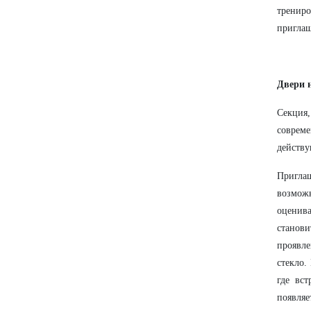
трениро
приглаш
Двери 
Секция,
совреме
действ
Приглаш
возможн
оценива
станови
проявле
стекло.
где вс
появляе