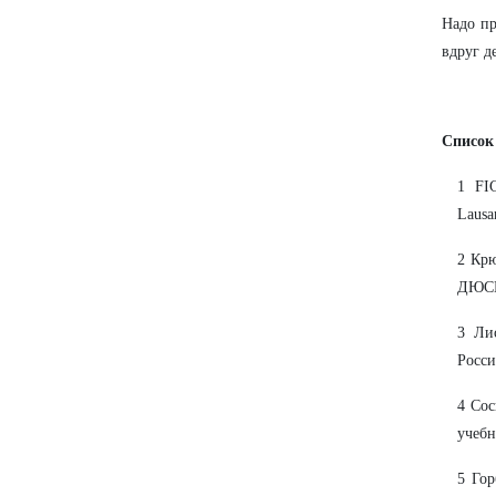
Надо пр
вдруг д
Список
1 FI
Lausa
2 Крю
ДЮСШ 
3 Ли
России
4 Сос
учебн
5 Гор