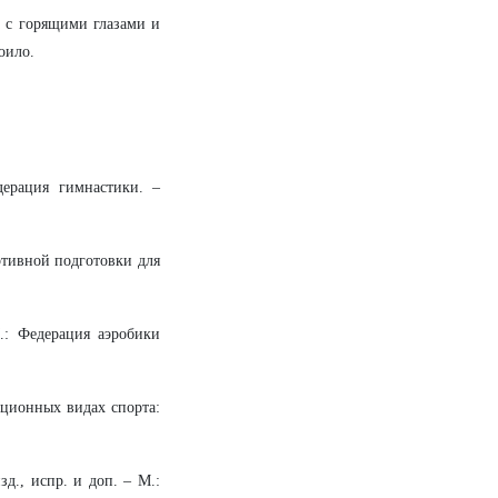
а с горящими глазами и
оило.
дерация гимнастики. –
ртивной подготовки для
.: Федерация аэробики
ационных видах спорта:
зд., испр. и доп. – М.: