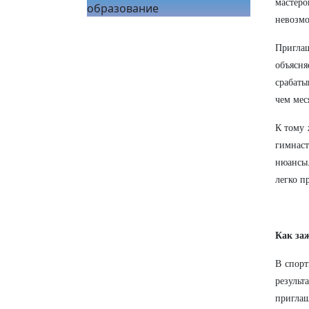
мастеро
образование
невозмо
Пригла
объясня
срабаты
чем мес
К тому 
гимнаст
нюансы.
легко п
Как заж
В спорт
результ
приглаш