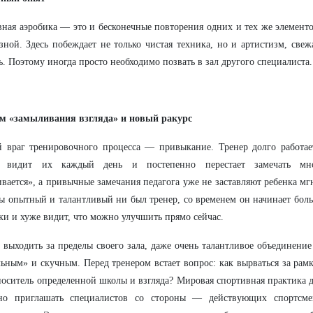
ная аэробика — это и бесконечные повторения одних и тех же элементо
зной. Здесь побеждает не только чистая техника, но и артистизм, свеж
ь. Поэтому иногда просто необходимо позвать в зал другого специалиста.
м «замыливания взгляда» и новый ракурс
й враг тренировочного процесса — привыкание. Тренер долго работа
, видит их каждый день и постепенно перестает замечать мн
вается», а привычные замечания педагога уже не заставляют ребенка мг
ы опытный и талантливый ни был тренер, со временем он начинает боль
ки и хуже видит, что можно улучшить прямо сейчас.
 выходить за пределы своего зала, даже очень талантливое объединение
ьным» и скучным. Перед тренером встает вопрос: как вырваться за рам
оситель определенной школы и взгляда? Мировая спортивная практика д
рно приглашать специалистов со стороны — действующих спортсмен