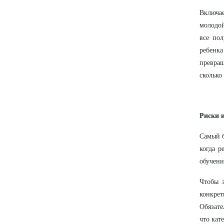
Включа
молодой
все пол
ребенка
превращ
сколько
Риски и
Самый б
когда р
обучение
Чтобы з
конкре
Обязате
что кат