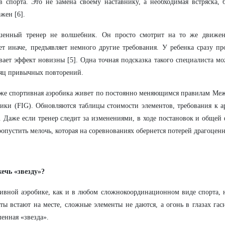
в спорта. Это не замена своему наставнику, а необходимая встряска, 
жен [6].
шенный тренер не волшебник. Он просто смотрит на то же движен
ет иначе, предъявляет немного другие требования. У ребенка сразу 
вает эффект новизны [5]. Одна точная подсказка такого специалиста мо
яц привычных повторений.
же спортивная аэробика живет по постоянно меняющимся правилам Ме
ики (FIG). Обновляются таблицы стоимости элементов, требования к а
 Даже если тренер следит за изменениями, в ходе постановок и общей
ропустить мелочь, которая на соревнованиях обернется потерей драгоценн
ечь «звезду»?
ивной аэробике, как и в любом сложнокоординационном виде спорта, н
аты встают на месте, сложные элементы не даются, а огонь в глазах гас
енная «звезда».