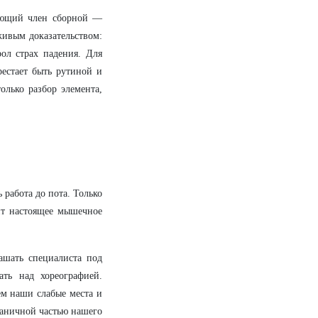
вующий член сборной —
живым доказательством:
рол страх падения. Для
рестает быть рутиной и
олько разбор элемента,
 работа до пота. Только
ит настоящее мышечное
ашать специалиста под
ать над хореографией.
ем наши слабые места и
рганичной частью нашего