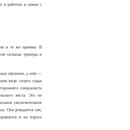
е и работать в связке с
дни и те же приемы. В
том сильные тренеры и
нное обучение, а себе —
шем виде спорта судьи
тороннего специалиста
льского места. Это не
сильное увеличительное
ала. Она рождается там,
крывается и на пороге