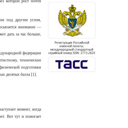
без которой рост почти
ие под другим углом,
просыпается внимание —
жет дать за час больше,
Регистрация Российской
книжной палаты,
международный стандартный
ждународной федерации
серийный номер ISSN: 2713-282X
ртистизму, технические
 физической подготовки
ых десятых балла [1].
аступает момент, когда
нет. Вот тут и помогает