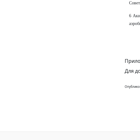
Совет
6 Ак
аэроб
Прило
Для д
Опублико