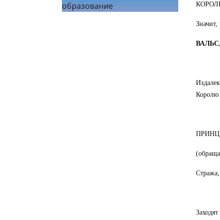
образование
КОРОЛЬ:
Значит,
ВАЛЬС,
Издалек
Королю 
ПРИНЦЕС
(обраща
Стража,
Заходят