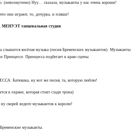
 (невозмутимо) Нуу… сказала, музыканты у нас очень хороши!
 что они играют, то, дочурка, и пляши!
 МЕНУЭТ танцевальная студия
а слышится весёлая музыка (песня Бременских музыкантов). Музыканты и
и Принцессе. Принцесса подбегает к краю сцены.
СА: Батюшка, ну вот же песня, та, которую люблю!
ется к охране, которая стоит сзади трона)
 ну скорей ведите музыкантов к королю!
 Бременские музыканты.