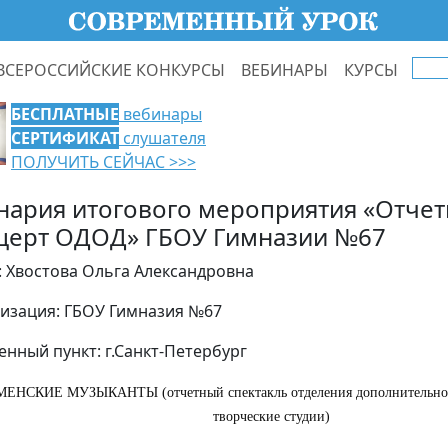
ВСЕРОССИЙСКИЕ КОНКУРСЫ
ВЕБИНАРЫ
КУРСЫ
БЕСПЛАТНЫЕ
вебинары
СЕРТИФИКАТ
слушателя
ПОЛУЧИТЬ СЕЙЧАС >>>
нария итогового мероприятия «Отче
церт ОДОД» ГБОУ Гимназии №67
: Хвостова Ольга Александровна
изация: ГБОУ Гимназия №67
енный пункт: г.Санкт-Петербург
ЕНСКИЕ МУЗЫКАНТЫ (отчетный спектакль отделения дополнительного
творческие студии)