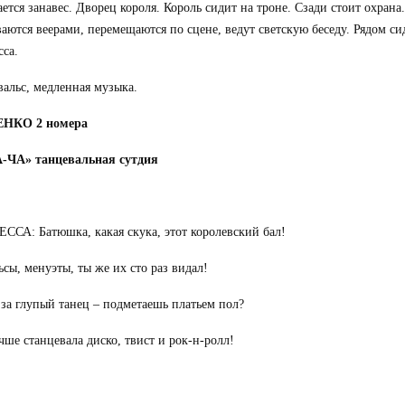
ется занавес. Дворец короля. Король сидит на троне. Сзади стоит охран
аются веерами, перемещаются по сцене, ведут светскую беседу. Рядом си
са.
вальс, медленная музыка.
НКО 2 номера
-ЧА» танцевальная сутдия
СА: Батюшка, какая скука, этот королевский бал!
ьсы, менуэты, ты же их сто раз видал!
 за глупый танец – подметаешь платьем пол?
чше станцевала диско, твист и рок-н-ролл!