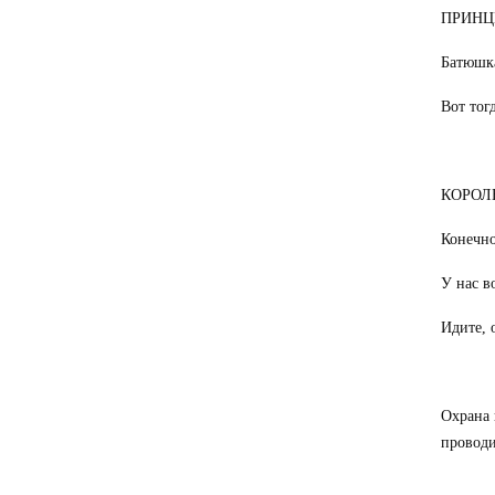
ПРИНЦЕ
Батюшка
Вот тог
КОРОЛЬ:
Конечно
У нас в
Идите, 
Охрана 
проводи