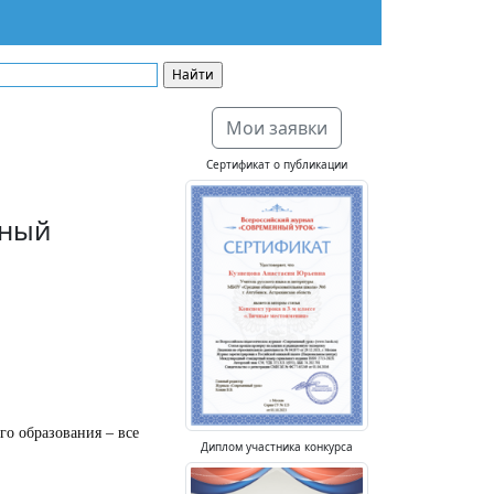
Мои заявки
Сертификат о публикации
тный
 образования – все
Диплом участника конкурса