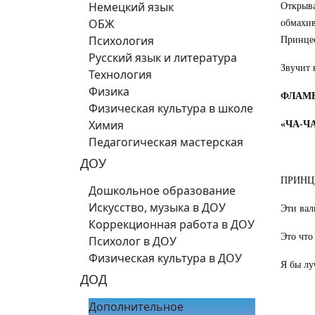
Немецкий язык
Открыва
ОБЖ
обмахив
Психология
Принцес
Русский язык и литература
Звучит 
Технология
Физика
ФЛАМЕ
Физическая культура в школе
Химия
«ЧА-ЧА
Педагогическая мастерская
ДОУ
ПРИНЦЕС
Дошкольное образование
Искусство, музыка в ДОУ
Эти вал
Коррекционная работа в ДОУ
Это что
Психолог в ДОУ
Физическая культура в ДОУ
Я бы лу
ДОД
Дополнительное