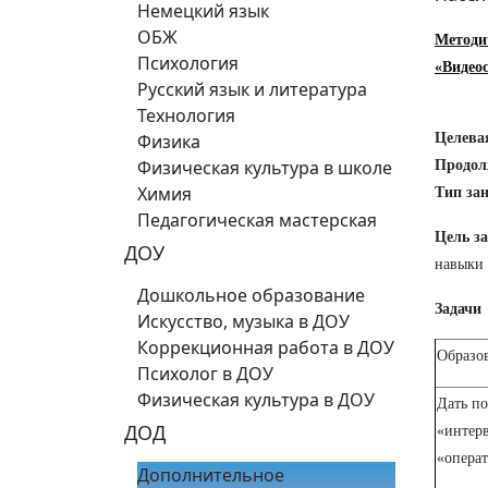
Немецкий язык
ОБЖ
Методи
Психология
«Видео
Русский язык и литература
Технология
Физика
Целева
Физическая культура в школе
Продол
Химия
Тип за
Педагогическая мастерская
Цель з
ДОУ
навыки 
Дошкольное образование
Задачи
Искусство, музыка в ДОУ
Коррекционная работа в ДОУ
Образо
Психолог в ДОУ
Физическая культура в ДОУ
Дать по
ДОД
«интерв
«опера
Дополнительное