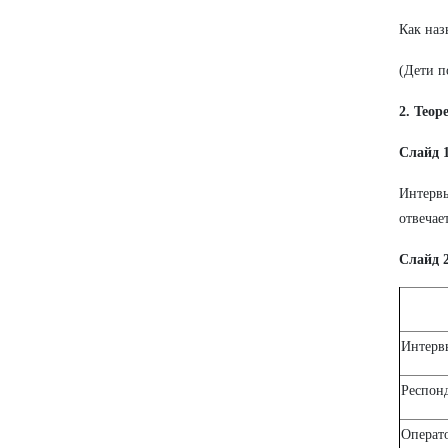
Как наз
(Дети п
2. Теор
Слайд 1
Интервь
отвечает
Слайд 2
Интерв
Респонд
Операт