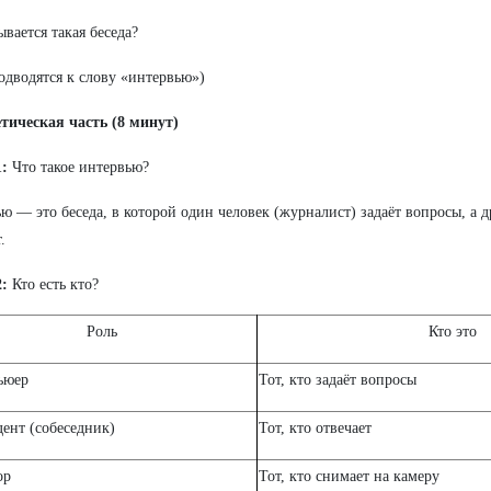
ывается такая беседа?
одводятся к слову «интервью»)
етическая часть (8 минут)
:
Что такое интервью?
ю — это беседа, в которой один человек (журналист) задаёт вопросы, а д
.
:
Кто есть кто?
Роль
Кто это
ьюер
Тот, кто задаёт вопросы
ент (собеседник)
Тот, кто отвечает
ор
Тот, кто снимает на камеру