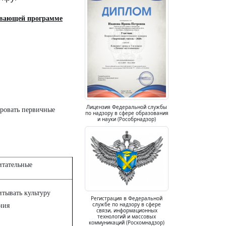
ивающей программе
Лицензия Федеральной службы
ровать первичные
по надзору в сфере образования
и науки (Рособрнадзор)
итательные
тывать культуру
Регистрация в Федеральной
службе по надзору в сфере
ния
связи, информационных
технологий и массовых
коммуникаций (Роскомнадзор)