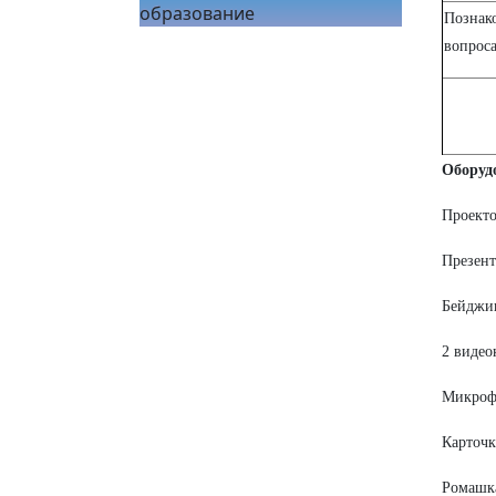
образование
Познак
вопрос
Оборуд
Проекто
Презент
Бейджик
2 видео
Микрофо
Карточк
Ромашка