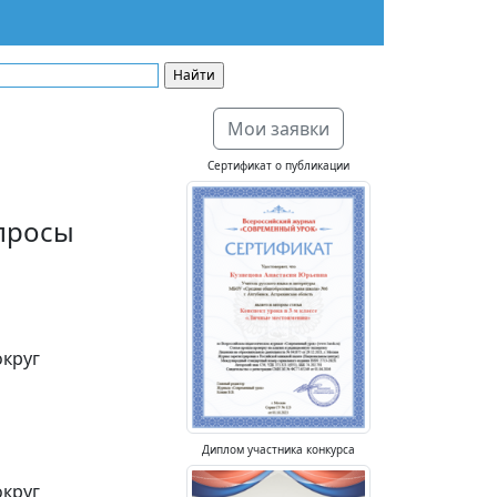
Мои заявки
Сертификат о публикации
опросы
округ
Диплом участника конкурса
округ