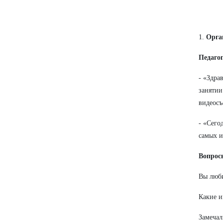
1.
Орга
Педагог
- «Здра
занятии
видеосъ
- «Сего
самых и
Вопрос
Вы люби
Какие 
Замечал