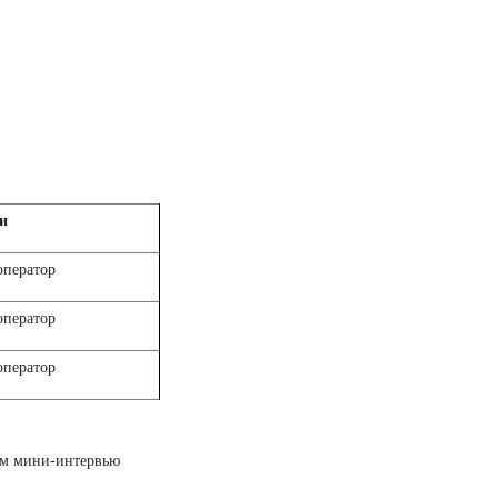
и
оператор
оператор
оператор
аем мини-интервью