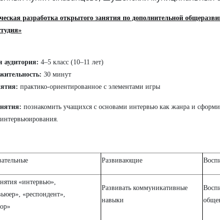
ческая разработка открытого занятия по дополнительной общеразв
студия»
я аудитория:
4–5 класс (10–11 лет)
жительность:
30 минут
нятия:
практико-ориентированное с элементами игры
анятия:
познакомить учащихся с основами интервью как жанра и сформи
интервьюирования.
вательные
Развивающие
Восп
нятия «интервью»,
Развивать коммуникативные
Воспи
ьюер», «респондент»,
навыки
обще
тор»