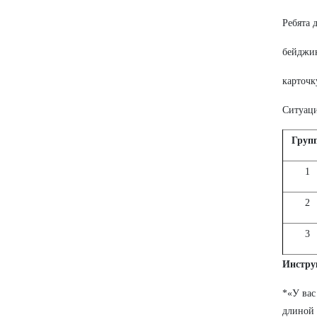
Ребята 
бейджик
карточк
Ситуаци
Груп
1
2
3
Инстру
*«У вас
длиной 