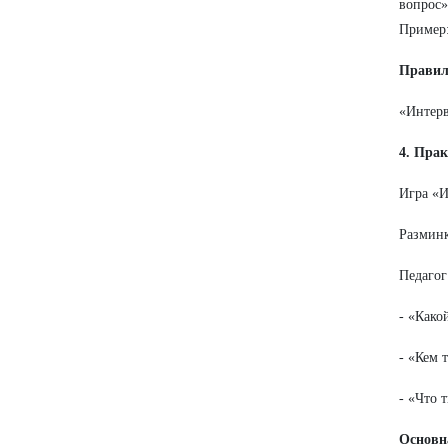
вопрос»
Пример:
Правил
«Интерв
4. Прак
Игра «И
Разминк
Педагог
- «Како
- «Кем 
- «Что 
Основна