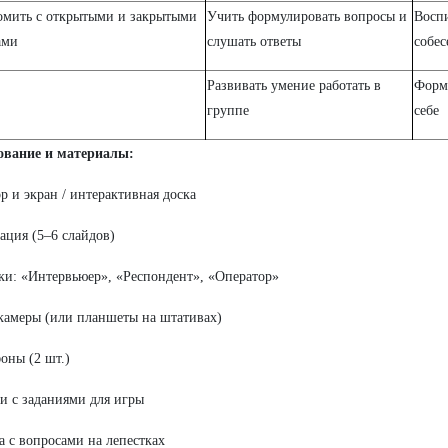
омить с открытыми и закрытыми
Учить формулировать вопросы и
Восп
ами
слушать ответы
собе
Развивать умение работать в
Форми
группе
себе
ование и материалы:
р и экран / интерактивная доска
ация (5–6 слайдов)
и: «Интервьюер», «Респондент», «Оператор»
камеры (или планшеты на штативах)
ны (2 шт.)
и с заданиями для игры
 с вопросами на лепестках