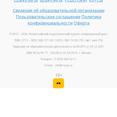
СЕМИНАРЫ
ВЕБИНАРЫ
РЕЦЕНЗИИ
КУРСЫ
Сведения об образовательной организации
Пользовательское соглашение
Политика
конфиденциальности
Оферта
© 2010 – 2026, Всероссийский педагогический журнал «Современный урок
»
ISSN: 2713 – 282X, УДК 371.321.1(051), ББК 74.202.701, Авт. знак С56
Лицензия на образовательную деятельность № 041875 от 29.12.2021
СМИ ЭЛ № ФС 77 – 65249 от 01.04.2016, г. Москва
Телефон: +7 (925) 664-32-11
E-mail: info@1urok.ru
16+