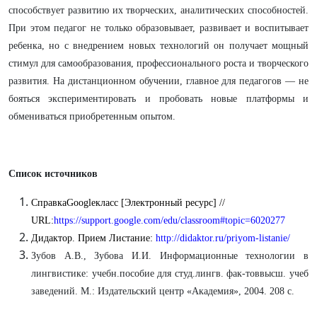
способствует развитию их творческих, аналитических способностей.
При этом педагог не только образовывает, развивает и воспитывает
ребенка, но с внедрением новых технологий он получает мощный
стимул для самообразования, профессионального роста и творческого
развития.
На дистанционном обучении, главное для педагогов — не
бояться экспериментировать и пробовать новые платформы и
обмениваться приобретенным опытом.
Список источников
СправкаGoogleкласс [Электронный ресурс] //
URL:
https://support.google.com/edu/classroom#topic=6020277
Дидактор. Прием Листание:
http://didaktor.ru/priyom-listanie/
Зубов А.В., Зубова И.И. Информационные технологии в
лингвистике: учебн.пособие для студ.лингв. фак-товвысш. учеб
заведений. М.: Издательский центр «Академия», 2004. 208 с.