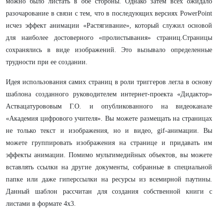
можно было листать в обе стороны. Однако затем всех ожидало
разочарование в связи с тем, что в последующих версиях PowerPoint
исчез эффект анимации «Растягивание», который служил основой
для наиболее достоверного «пролистывания» страниц.Страницы
сохранялись в виде изображений. Это вызывало определенные
трудности при ее создании.
Идея использования самих страниц в роли триггеров легла в основу
шаблона созданного руководителем интернет-проекта «Дидактор»
Аствацатурововым Г.О. и опубликованного на видеоканале
«Академия цифрового учителя». Вы можете размещать на страницах
не только текст и изображения, но и видео, gif-анимации. Вы
можете группировать изображения на странице и придавать им
эффекты анимации. Помимо мультимедийных объектов, вы можете
вставлять ссылки на другие документы, собранные в специальной
папке или даже гиперссылки на ресурсы из всемирной паутины.
Данный шаблон рассчитан для создания собственной книги с
листами в формате 4х3.