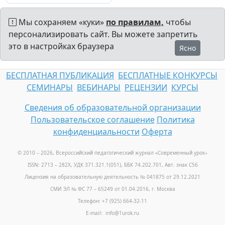
Мы сохраняем «куки»
по правилам,
чтобы
персонализировать сайт. Вы можете запретить
это в настройках браузера
Ясно
БЕСПЛАТНАЯ ПУБЛИКАЦИЯ
БЕСПЛАТНЫЕ КОНКУРСЫ
СЕМИНАРЫ
ВЕБИНАРЫ
РЕЦЕНЗИИ
КУРСЫ
Сведения об образовательной организации
Пользовательское соглашение
Политика
конфиденциальности
Оферта
© 2010 – 2026, Всероссийский педагогический журнал «Современный урок
»
ISSN: 2713 – 282X, УДК 371.321.1(051), ББК 74.202.701, Авт. знак С56
Лицензия на образовательную деятельность № 041875 от 29.12.2021
СМИ ЭЛ № ФС 77 – 65249 от 01.04.2016, г. Москва
Телефон: +7 (925) 664-32-11
E-mail: info@1urok.ru