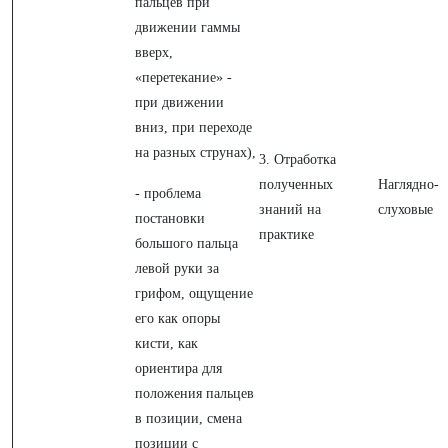
пальцев при
движении гаммы
вверх,
«перетекание» -
при движении
вниз, при переходе
на разных струнах),
3. Отработка
полученных
Наглядно-
- проблема
знаний на
слуховые
постановки
практике
большого пальца
левой руки за
грифом, ощущение
его как опоры
кисти, как
ориентира для
положения пальцев
в позиции, смена
позиции с