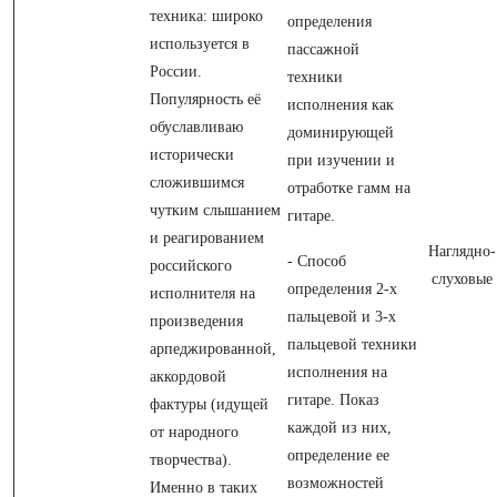
техника: широко
определения
используется в
пассажной
России.
техники
Популярность её
исполнения как
обуславливаю
доминирующей
исторически
при изучении и
сложившимся
отработке гамм на
чутким слышанием
гитаре.
и реагированием
Наглядно-
- Способ
российского
слуховые
определения 2-х
исполнителя на
пальцевой и 3-х
произведения
пальцевой техники
арпеджированной,
исполнения на
аккордовой
гитаре. Показ
фактуры (идущей
каждой из них,
от народного
определение ее
творчества).
возможностей
Именно в таких