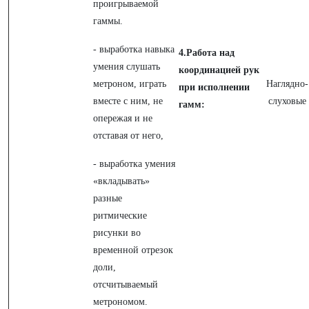
проигрываемой
гаммы.
- выработка навыка
4.Работа над
умения слушать
координацией рук
метроном, играть
Наглядно-
при исполнении
вместе с ним, не
слуховые
гамм:
опережая и не
отставая от него,
- выработка умения
«вкладывать»
разные
ритмические
рисунки во
временной отрезок
доли,
отсчитываемый
метрономом.