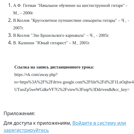
А.Ф. Гитман "Начальное обучение на шестиструнной гитаре" -
М., - 2000г.
В.Козлов "Кругосветное путешествие сеньориты гитары" – Ч., -
2007г.
В.Козлов "Эхо Бразильского карнавала" – Ч., - 2005г.
В. Калинин "Юный гитарист" – М., 2001г.
Ссылка на запись дистанционного урока:
https://vk.com/away.php?
to=https%3A%2F%2Fdrive.google.com%2Ffile%2Fd%2F1LnOqhw4
UTuoZp5weWGdkeVF7G%2Fview%3Fusp%3Ddrivesdk&cc_key=
Приложения:
Для доступа к приложениям,
Войдите в систему или
зарегистрируйтесь