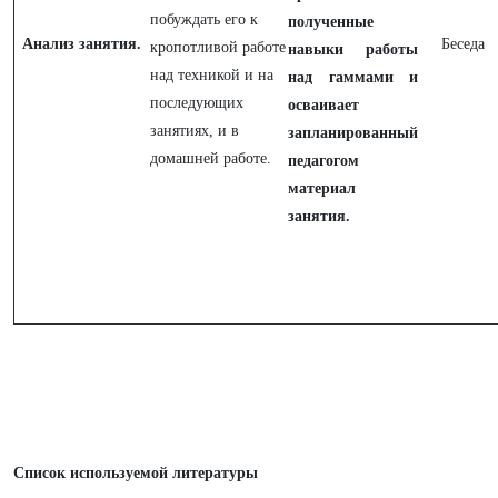
побуждать его к
полученные
Анализ занятия.
Беседа
кропотливой работе
навыки работы
над техникой и на
над гаммами и
последующих
осваивает
занятиях, и в
запланированный
домашней работе.
педагогом
материал
занятия.
Список используемой литературы