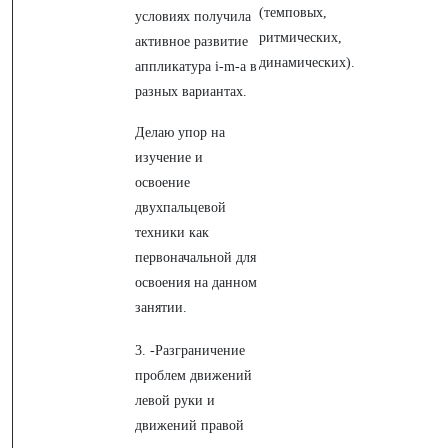
(темповых,
условиях получила
ритмических,
активное развитие
динамических).
аппликатура i-m-a в
разных вариантах.
Делаю упор на
изучение и
освоение
двухпальцевой
техники как
первоначальной для
освоения на данном
занятии.
3. -Разграничение
проблем движений
левой руки и
движений правой