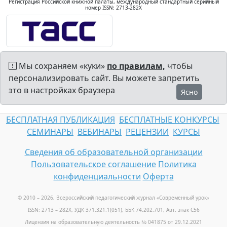
Регистрация Российской книжной палаты, международный стандартный серийный
номер ISSN: 2713-282X
Мы сохраняем «куки»
по правилам,
чтобы
персонализировать сайт. Вы можете запретить
это в настройках браузера
Ясно
БЕСПЛАТНАЯ ПУБЛИКАЦИЯ
БЕСПЛАТНЫЕ КОНКУРСЫ
СЕМИНАРЫ
ВЕБИНАРЫ
РЕЦЕНЗИИ
КУРСЫ
Сведения об образовательной организации
Пользовательское соглашение
Политика
конфиденциальности
Оферта
© 2010 – 2026, Всероссийский педагогический журнал «Современный урок
»
ISSN: 2713 – 282X, УДК 371.321.1(051), ББК 74.202.701, Авт. знак С56
Лицензия на образовательную деятельность № 041875 от 29.12.2021