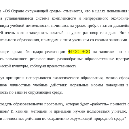
е «Об Охране окружающей среды» отмечается, что в целях повышения 
ва устанавливается система комплексного и непрерывного экологиче
виды учебной деятельности, начинаясь на уроке, требуют затем дальней
ей очень важно завершить начатый на уроке разговор или дело. Вот 
тельного образования, приходим к этим ученикам со своими занятиями.
оящее время, благодаря реализации
ФГОС НОО
на занятиях по вне
ась возможность реализовывать разнообразные образовательные прог
ческой культуры, соблюдая преемственность.
уя принципы непрерывного экологического образования, можно сформ
иков личностные учебные действия: моральные нормы поведения 
ность по защите окружающей среды.
создать образовательную программу, которая будет «работать» принесёт
иков? И какими методами и приёмами нужно пользоваться учителю, 
ти личностные действия по сохранению окружающей природной среды?