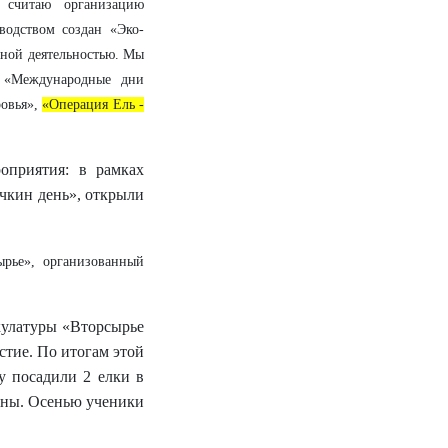
считаю организацию
водством создан «Эко-
нной деятельностью. Мы
. «Международные дни
ровья»,
«Операция Ель -
оприятия: в рамках
кин день», открыли
рье», организованный
кулатуры «Вторсырье
стие. По итогам этой
у посадили 2 елки в
осны. Осенью ученики