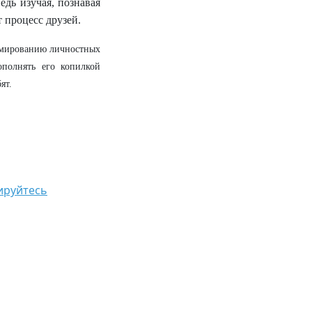
едь изучая, познавая
 процесс друзей.
ормированию личностных
ополнять его копилкой
ят.
ируйтесь