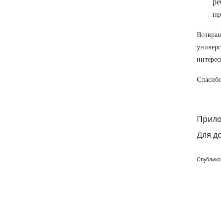
ре
пр
Возвращ
универ
интерес
Спасибо
Прило
Для д
Опублико