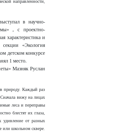
еской направленности,
выступал в научно-
 мы» , с проектно-
ая характеристика и
в секции «Экология
ком детском конкурсе
нял 1 место.
неты» Мазняк Руслан
 в природу. Каждый раз
. Сначала вижу на лицах
димые леса и переправы
стно блестят их глаза,
х удивление от разных
е или школьном сквере.