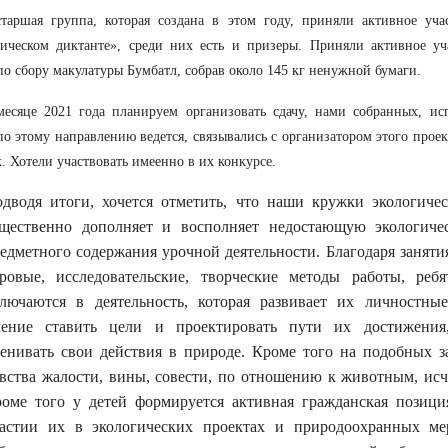
таршая группа, которая создана в этом году, приняли активное уча
ическом диктанте», среди них есть и призеры. Приняли активное уч
о сбору макулатуры Бумбатл, собрав около 145 кг ненужной бумаги.
есяце 2021 года планируем организовать сдачу, нами собранных, исп
по этому направлению ведется, связывались с организатором этого прое
к. Хотели участвовать имеенно в их конкурсе.
дводя итоги, хочется отметить, что наши кружки экологиче
щественно дополняет и восполняет недостающую экологич
едметного содержания урочной деятельности. Благодаря заняти
ровые, исследовательские, творческие методы работы, ребя
лючаются в деятельность, которая развивает их личностные
ение ставить цели и проектировать пути их достижения
енивать свои действия в природе. Кроме того на подобных з
вства жалости, вины, совести, по отношению к животным, ис
оме того у детей формируется активная гражданская позици
астии их в экологических проектах и природоохранных мер