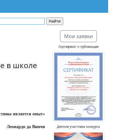
Мои заявки
Сертификат о публикации
е в школе
стины является опыт»
Диплом участника конкурса
Леонардо да Винчи