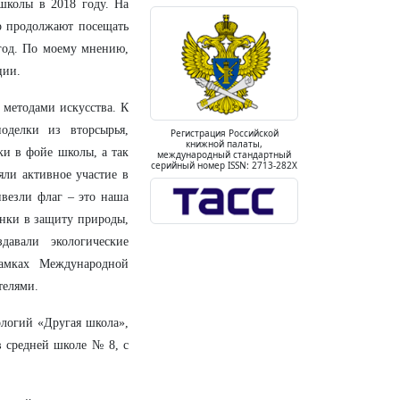
школы в 2018 году. На
ор продолжают посещать
год. По моему мнению,
ции.
 методами искусства. К
оделки из вторсырья,
Регистрация Российской
книжной палаты,
ки в фойе школы, а так
международный стандартный
серийный номер ISSN: 2713-282X
ли активное участие в
везли флаг – это наша
унки в защиту природы,
давали экологические
рамках Международной
телями.
логий «Другая школа»,
в средней школе № 8, с