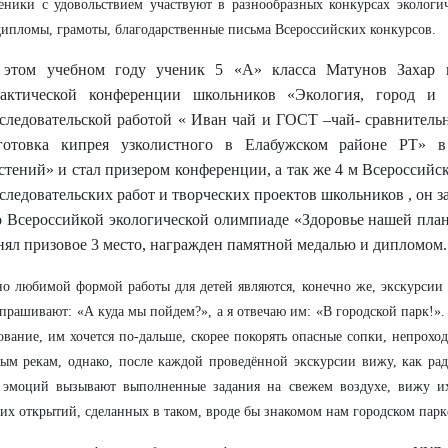
ники с удовольствием участвуют в разнообразных конкурсах экологич
ипломы, грамоты, благодарственные письма Всероссийских конкурсов.
этом учебном году ученик 5 «А» класса Матунов Захар 
актической конференции школьников «Экология, город и
следовательской работой « Иван чай и ГОСТ –чай- сравнительн
готовка кипрея узколистного в Елабужском районе РТ» 
стений» и стал призером конференции, а так же 4 м Всероссийс
следовательских работ и творческих проектов школьников , он за
 Всероссийкой экологической олимпиаде «Здоровье нашей пла
нял призовое 3 место, награжден памятной медалью и дипломом.
о любимой формой работы для детей являются, конечно же, экскурсии
спрашивают: «А куда мы пойдем?», а я отвечаю им: «В городской парк!»
ование, им хочется по-дальше, скорее покорять опасные сопки, непрохо
ым рекам, однако, после каждой проведённой экскурсии вижу, как радо
о эмоций вызывают выполненные задания на свежем воздухе, вижу и
их открытий, сделанных в таком, вроде бы знакомом нам городском парк