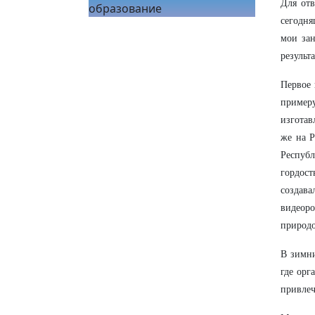
Для отв
образование
сегодня
мои зан
результ
Первое 
пример
изготав
же на Р
Республ
гордост
создав
видеор
природо
В зимни
где орг
привлеч