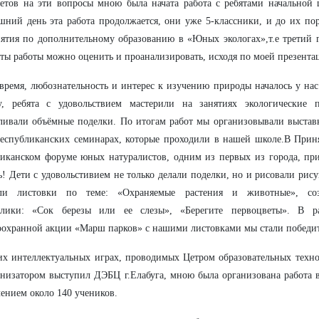
етов на эти вопросы мною была начата работа с ребятами начальной 
шний день эта работа продолжается, они уже 5-классники, и до их п
ятия по дополнительному образованию в «Юных экологах»,т.е третий 
аты работы можно оценить и проанализировать, исходя по моей презента
время, любознательность и интерес к изучению природы началось у нас
у, ребята с удовольствием мастерили на занятиях экологические п
ливали объёмные поделки. По итогам работ мы организовывали выстав
еспубликанских семинарах, которые проходили в нашей школе.В Приня
иканском форуме юных натуралистов, одним из первых из города, при
ь! Дети с удовольстивием не только делали поделки, но и рисовали рис
али листовки по теме: «Охраняемые растения и животные», соз
олики: «Сок березы или ее слезы», «Берегите первоцветы». В 
охранной акции «Марш парков» с нашими листовками мы стали победи
х интеллектуальных играх, проводимых Цетром образовательных техно
анизатором выступил ДЭБЦ г.Елабуга, мною была организована работа 
ением около 140 учеников.