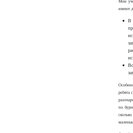
Мои уче
имеют д
В 
пр
ис
за
ра
ис
Во
за
Особенн
ребята 
разочар
по бурн
скольк
маленьк