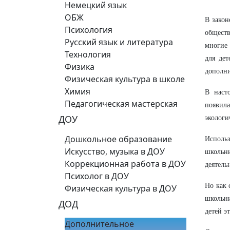
Немецкий язык
ОБЖ
В закон
Психология
общест
Русский язык и литература
многие 
Технология
для дет
Физика
дополни
Физическая культура в школе
Химия
В наст
Педагогическая мастерская
появил
ДОУ
экологи
Дошкольное образование
Использ
Искусство, музыка в ДОУ
школьн
Коррекционная работа в ДОУ
деятель
Психолог в ДОУ
Но как 
Физическая культура в ДОУ
школьн
ДОД
детей э
Дополнительное