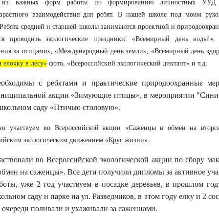
 из важных форм работы по формированию личностных УУД 
озрастного взаимодействия для ребят. В нашей школе под моим руко
 Ребята средней и старшей школы занимаются проектной и природоохра
мся проводить экологические праздники: «Всемирный день воды!»
ния за птицами», «Международный день земли», «Всемирный день здо
 елочку в лесу»
фото, «Всероссийский экологический диктант» и т.д.
обходимы с ребятами и практические природоохранные мер
ниципальной акции «Зимующие птицы», в мероприятии "Синич
школьном саду «Птичью столовую».
но участвуем во Всероссийской акции «Саженцы в обмен на вторсы
ийским экологическим движением «Круг жизни».
аствовали во Всероссийской экологической акции по сбору ма
обмен на саженцы». Все дети получили дипломы за активное уча
боты, уже 2 год участвуем в посадке деревьев, в прошлом год
ольном саду и парке на ул. Разведчиков, в этом году елку и 2 с
 очереди поливали и ухаживали за саженцами.