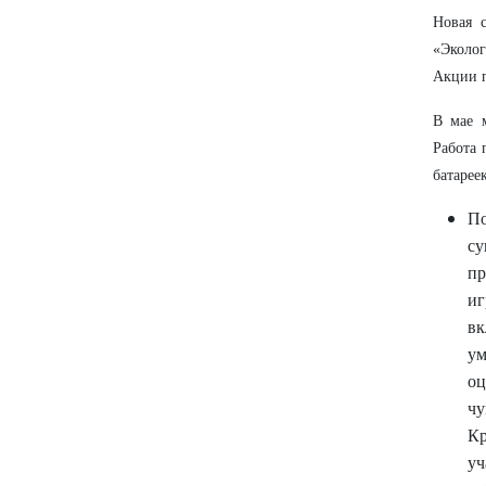
Новая с
«Эколог
Акции п
В мае м
Работа 
батарее
По
су
пр
иг
вк
ум
оц
чу
Кр
уч