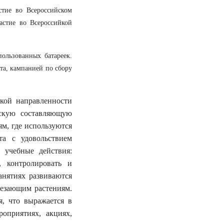
стие во Всероссийском
астие во Всероссийкой
ользованных батареек.
кта, кампанией по сбору
ской направленности
ескую составляющую
ям, где используются
та с удовольствием
 учебные действия:
, контролировать и
анятиях развиваются
чезающим растениям.
я, что выражается в
оприятиях, акциях,