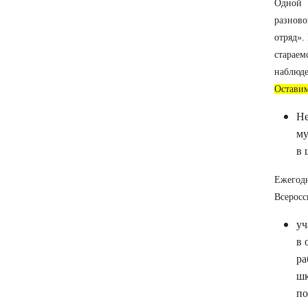
Одной
разнов
отряд».
старае
наблюде
Оставим
Не
му
в 
Ежегод
Всеросс
уч
в 
ра
шк
по