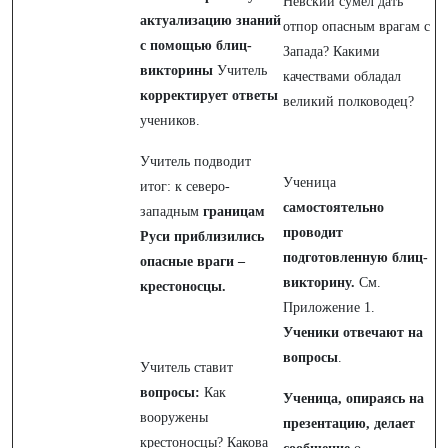
Невский сумел дать
актуализацию знаний
отпор опасным врагам с
с помощью блиц-
Запада? Какими
викторины
Учитель
качествами обладал
корректирует
ответы
великий полководец?
учеников.
Учитель подводит
Ученица
итог: к северо-
самостоятельно
западным
границам
проводит
Руси приблизились
подготовленную блиц-
опасные враги –
викторину.
См.
крестоносцы.
Приложение 1.
Ученики отвечают на
вопросы
.
Учитель ставит
вопросы:
Как
Ученица, опираясь на
вооружены
презентацию, делает
крестоносцы? Какова