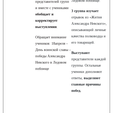
Ледовом побоище.
представителей групп
и вместе с учениками
3 группа изучает
обобщает и
отрывок из «Жития
корректирует
Александра Невского»,
выступления
.
описывающий личные
качества полководца и
Обращает внимание
его товарищей.
учеников: 18апреля –
День воинской славы –
Выступают
победы Александра
представители каждой
Невского в Ледовом
группы. Остальные
побоище
ученики дополняют
ответы,
выделяют
главные причины
побед.