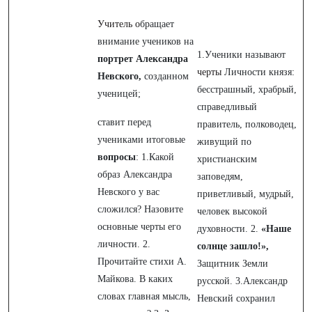
Учитель о
бращает
внимание учеников на
1.Ученики называют
портрет Александра
черты
Личности князя:
Невского,
созданном
бесстрашный, храбрый,
ученицей;
справедливый
ставит перед
правитель, полководец,
учениками итоговые
живущий по
вопросы
: 1.Какой
христианским
образ Александра
заповедям,
Невского у вас
приветливый, мудрый,
сложился? Назовите
человек высокой
основные черты его
духовности. 2.
«Наше
личности. 2.
солнце зашло!»,
Прочитайте стихи А.
Защитник Земли
Майкова. В каких
русской. 3.Александр
словах главная мысль,
Невский сохранил