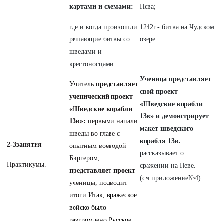
картами и схемами:
Нева;
где и когда произошли
1242г.- битва на Чудском
решающие битвы со
озере
шведами и
крестоносцами.
Ученица представляет
Учитель
представляет
свой проект
ученический проект
«Шведские корабли
«Шведские корабли
13в» и демонстрирует
13в»:
первыми напали
макет шведского
шведы во главе с
корабля 13в.
2-3занятия
опытным воеводой
рассказывает о
Биргером,
Практикумы.
сражении на Неве.
представляет
проект
(см.приложение№4)
ученицы, подводит
итоги:
Итак, вражеское
войско было
разгромлено.Русское