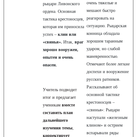
очень тяжелые и
рыцари Ливонского
мешают быстро
ордена. Основная
реагировать на
тактика крестоносцев,
ситуацию. Рыцарская
которая им приносила
конница обладала
успех –
клин или
хорошим таранным
«свинья».
Итак,
враг
ударом, но слабой
хорошо вооружен,
маневренностью.
опытен и очень
Отмечают более легкие
опасен.
доспехи и вооружение
русских ратников.
Рассказывают об
Учитель подводит
основной тактике
итог и предлагает
крестоносцев –
ученикам
вместе
«свинья»: Рыцари
составить план
наступали «железным
дальнейшего
клином» и острием
изучения темы
,
вспарывали ряды
корректирует