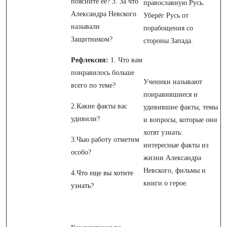
поясните ее? 3. За что
православную Русь.
Александра Невского
Уберёг Русь от
называли
порабощения со
Защитником?
стороны Запада.
Рефлексия:
1. Что вам
понравилось больше
Ученики называют
всего по теме?
понравившиеся и
2.Какие факты вас
удивившие факты, темы
удивили?
и вопросы, которые они
хотят узнать:
3.Чью работу отметим
интересные факты из
особо?
жизни Александра
Невского, фильмы и
4.Что еще вы хотите
книги о герое.
узнать?