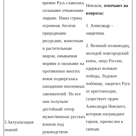
времен Русь славилась
Невском,
отвечают на
сильными отважными
вопросы:
людьми. Наша страна
огромная, богатая
1. Александр –
природными
защитник.
ресурсами, животным
2.
Великий полководец,
и растительным
молодой новгородский
миром, омываемая
князь, лицо России,
морями и океанами на
одержал великие
протяжении многих
победы, Ледовое
веков подвергалась
побоище, защитил Русь
нападению иноземных
от крестоносцев,
завоевателей. Но все
существует орден
они получали
Александра Невского,
достойный отпор
которым награждают
мужественных русских
героев, причислен к
3.Актуализация
воинов под
святым.
знаний
руководством