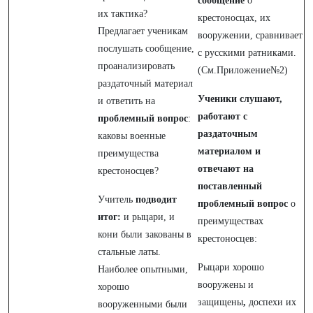
сообщение
о
их тактика?
крестоносцах, их
Предлагает ученикам
вооружении, сравнивает
послушать сообщение,
с русскими ратниками.
проанализировать
(См.Приложение№2)
раздаточный материал
Ученики
слушают,
и ответить на
работают с
проблемный вопрос
:
раздаточным
каковы военные
материалом и
преимущества
отвечают на
крестоносцев?
поставленный
Учитель
подводит
проблемный вопрос
о
итог:
и рыцари, и
преимуществах
кони были закованы в
крестоносцев:
стальные латы.
Рыцари хорошо
Наиболее опытными,
вооружены и
хорошо
защищены
,
доспехи их
вооруженными были