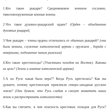
1.Кто такие рыцари? Средневековое военное сословие,
тяжеловооруженные конные воины
2.Что такое духовно-рыцарский орден?
(Орден – объединение
духовных рыцарей;
3.Чем рыцари – члены ордена отличались от обычных рыцарей?
(они
были монахи, служение католической церкви с оружием , борьба с
неверными, подчинение папам римским)
4.Кто такие крестоносцы?
(Участники походов на Восток). Каковы
их цели? (Земли и влияние католической церкви)
5.
А на Руси какая была вера?? Когда Русь крестилась? Как вы
думаете, почему крестоносцев привлекли северо-западные русские
земли?
(Они думали. что Русь слабая и смогут захватить наши
земли и распространить католичество)
6.Как вы считаете, в чем опасность крестовых походов для Руси?