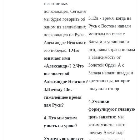
талантливых
полководцев. Сегодня
3.13в.- время, когда на
мы будем говорить об
Русь с Востока напали
одном из величайших
монголы во главе с
полководцев на Руси -
Батыем и установили
Александре Невском и
иго, наша страна попала
его победах.
1.Что
в зависимость от
означает имя
Золотой Орды. А с
«Александр»?
2.
Что
Запада напали шведы и
вы знаете об
крестоносцы, которые
Александре Невском?
получили отпор.
3.Почему 13в. –
тяжелейшее время
4.
Ученики
для Руси?
формулируют главную
цель занятия:
мы
4. Что мы хотим
хотим узнать: как и
узнать на уроке?
почему Александр
Учитель организует