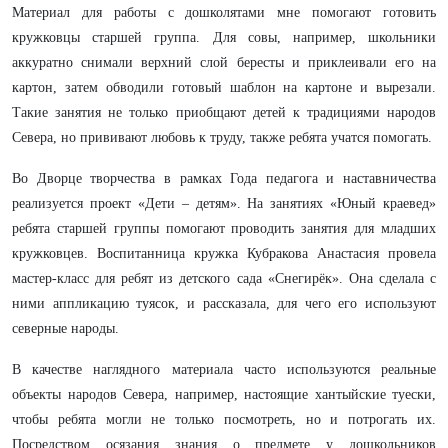
Материал для работы с дошколятами мне помогают готовить
кружковцы старшей группа. Для совы, например, школьники
аккуратно снимали верхний слой бересты и приклеивали его на
картон, затем обводили готовый шаблон на картоне и вырезали.
Такие занятия не только приобщают детей к традициями народов
Севера, но прививают любовь к труду, также ребята учатся помогать.
Во Дворце творчества в рамках Года педагога и наставничества
реализуется проект «Дети – детям». На занятиях «Юный краевед»
ребята старшей группы помогают проводить занятия для младших
кружковцев. Воспитанница кружка Кубракова Анастасия провела
мастер-класс для ребят из детского сада «Снегирёк». Она сделала с
ними аппликацию туясок, и рассказала, для чего его используют
северные народы.
В качестве наглядного материала часто используются реальные
объекты народов Севера, например, настоящие хантыйские туески,
чтобы ребята могли не только посмотреть, но и потрогать их.
Посредством осязания знания о предмете у дошкольников