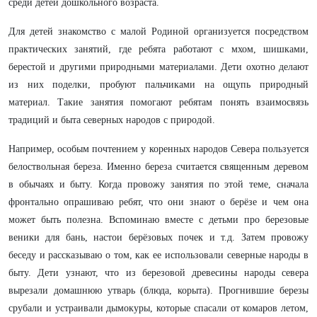
среди детей дошкольного возраста.
Для детей знакомство с малой Родиной организуется посредством
практических занятий, где ребята работают с мхом, шишками,
берестой и другими природными материалами. Дети охотно делают
из них поделки, пробуют пальчиками на ощупь природный
материал. Такие занятия помогают ребятам понять взаимосвязь
традиций и быта северных народов с природой.
Например, особым почтением у коренных народов Севера пользуется
белоствольная береза. Именно береза считается священным деревом
в обычаях и быту. Когда провожу занятия по этой теме, сначала
фронтально опрашиваю ребят, что они знают о берёзе и чем она
может быть полезна. Вспоминаю вместе с детьми про березовые
веники для бань, настои берёзовых почек и т.д. Затем провожу
беседу и рассказываю о том, как ее использовали северные народы в
быту. Дети узнают, что из березовой древесины народы севера
вырезали домашнюю утварь (блюда, корыта). Прогнившие березы
срубали и устраивали дымокуры, которые спасали от комаров летом,