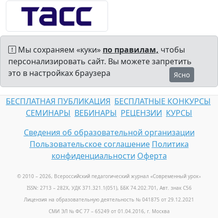
Мы сохраняем «куки»
по правилам,
чтобы
персонализировать сайт. Вы можете запретить
это в настройках браузера
Ясно
БЕСПЛАТНАЯ ПУБЛИКАЦИЯ
БЕСПЛАТНЫЕ КОНКУРСЫ
СЕМИНАРЫ
ВЕБИНАРЫ
РЕЦЕНЗИИ
КУРСЫ
Сведения об образовательной организации
Пользовательское соглашение
Политика
конфиденциальности
Оферта
© 2010 – 2026, Всероссийский педагогический журнал «Современный урок
»
ISSN: 2713 – 282X, УДК 371.321.1(051), ББК 74.202.701, Авт. знак С56
Лицензия на образовательную деятельность № 041875 от 29.12.2021
СМИ ЭЛ № ФС 77 – 65249 от 01.04.2016, г. Москва