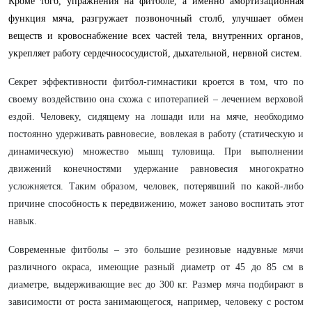
Кроме того, упражнения на фитболе, а именно амортизационная
функция мяча, разгружает позвоночный столб, улучшает обмен
веществ и кровоснабжение всех частей тела, внутренних органов,
укрепляет работу сердечнососудистой, дыхательной, нервной систем.
Секрет эффективности фитбол-гимнастики кроется в том, что по
своему воздействию она схожа с ипотерапией – лечением верховой
ездой. Человеку, сидящему на лошади или на мяче, необходимо
постоянно удерживать равновесие, вовлекая в работу (статическую и
динамическую) множество мышц туловища. При выполнении
движений конечностями удержание равновесия многократно
усложняется. Таким образом, человек, потерявший по какой-либо
причине способность к передвижению, может заново воспитать этот
навык.
Современные фитболы – это большие резиновые надувные мячи
различного окраса, имеющие разный диаметр от 45 до 85 см в
диаметре, выдерживающие вес до 300 кг. Размер мяча подбирают в
зависимости от роста занимающегося, например, человеку с ростом