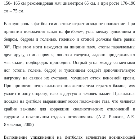
150- 165 см рекомендован мяч диаметром 65 см, а при росте 170-190
см – 75 см.
Важную роль в фитбол-гимнастике играет исходное положение. При
принятии положения «сидя на фитболе», углы между туловищем и
бедром, бедром и голенью, голенью и стопой должны быть равны
90°. При этом ноги находятся на ширине плеч, стопы параллельны
друг другу, спина прямая, лопатки сведены, ладони придерживают
мяч сзади, подбородок приподнят. Острый угол между сегментами
ног (стопа, голень, бедро) и туловищем создаѐт дополнительную
нагрузку на связки их суставов, ухудшает отток венозной крови.
При принятии неправильного положения тела теряется баланс, мяч
уходит в одну сторону, тело в другую и человек падает. Правильная
посадка на фитболе выравнивает косое положение таза, что является
крайне важным для коррекции сколиотических отклонений в
грудном и поясничном отделах позвоночника (А.И. Рыжков, А.Е.
Яковенко, 2005).
Выполнение упражнений на фитболах вследствие возникающей