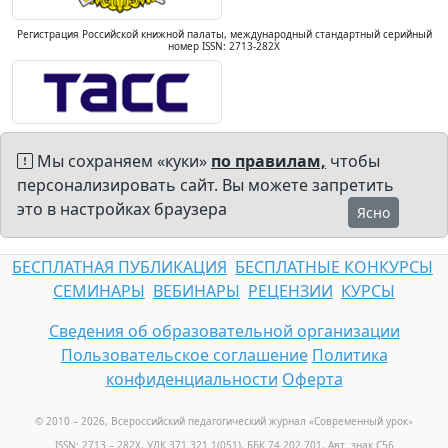
Регистрация Российской книжной палаты, международный стандартный серийный
номер ISSN: 2713-282X
Мы сохраняем «куки»
по правилам,
чтобы
персонализировать сайт. Вы можете запретить
это в настройках браузера
Ясно
БЕСПЛАТНАЯ ПУБЛИКАЦИЯ
БЕСПЛАТНЫЕ КОНКУРСЫ
СЕМИНАРЫ
ВЕБИНАРЫ
РЕЦЕНЗИИ
КУРСЫ
Сведения об образовательной организации
Пользовательское соглашение
Политика
конфиденциальности
Оферта
© 2010 – 2026, Всероссийский педагогический журнал «Современный урок
»
ISSN: 2713 – 282X, УДК 371.321.1(051), ББК 74.202.701, Авт. знак С56