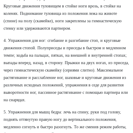
Круговые движения туловищем в стойке ноги врозь, в стойке на
коленях. Поднимание туловища из положения лежа на животе
(спине) на полу (скамейке), ноги закреплены за гимнастическую
стенку или удерживаются партнером.
4. Упражнения для ног: сгибание и разгибание стоп, и круговые
движения стопой. Полуприседы и приседы в быстром и медленном
темпе; ходьба на пальцах, пятках, на внешней и внутренней стопах;
выпады вперед, назад, в сторону. Прыжки на двух ногах, из приседа,
через гимнастическую скамейку (сериями слитно). Максимальное
растягивание и расслабление ног, шаховые и круговые движения из
различных исходных положений, упражнения в седе для развития
выворотности ног, пассивное растягивание с помощью партнера или
на снарядах.
5. Упражнения для мышц бедра: лечь на спину, руки под голову,
поднять оттянутую правую ногу до вертикального положения,
медленно согнуть и быстро разогнуть. То же сменив режим работы,