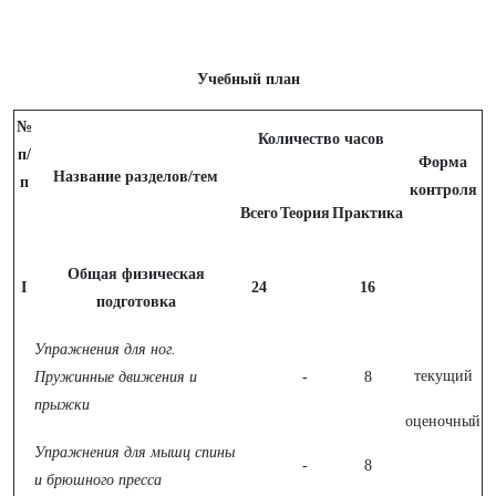
Учебный план
№
Количество часов
п/
Форма
Название разделов/тем
п
контроля
Всего
Теория
Практика
Общая физическая
I
24
16
подготовка
Упражнения для ног.
текущий
Пружинные движения и
-
8
прыжки
оценочный
Упражнения для мышц спины
-
8
и брюшного пресса