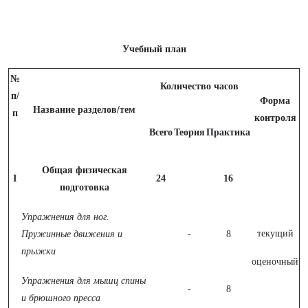
Учебный план
№
Количество часов
п/
Форма
Название разделов/тем
п
контроля
Всего
Теория
Практика
Общая физическая
I
24
16
подготовка
Упражнения для ног.
текущий
Пружинные движения и
-
8
прыжки
оценочный
Упражнения для мышц спины
-
8
и брюшного пресса