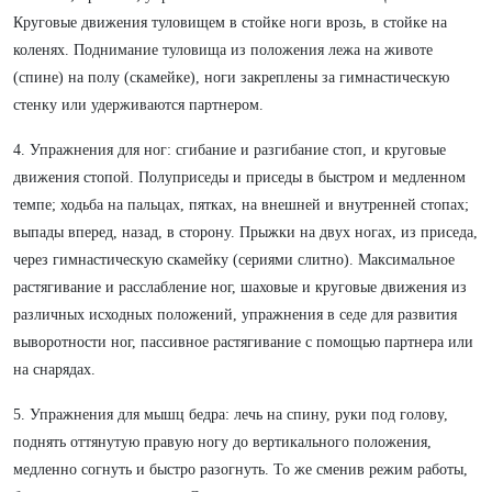
Круговые движения туловищем в стойке ноги врозь, в стойке на
коленях. Поднимание туловища из положения лежа на животе
(спине) на полу (скамейке), ноги закреплены за гимнастическую
стенку или удерживаются партнером.
4. Упражнения для ног: сгибание и разгибание стоп, и круговые
движения стопой. Полуприседы и приседы в быстром и медленном
темпе; ходьба на пальцах, пятках, на внешней и внутренней стопах;
выпады вперед, назад, в сторону. Прыжки на двух ногах, из приседа,
через гимнастическую скамейку (сериями слитно). Максимальное
растягивание и расслабление ног, шаховые и круговые движения из
различных исходных положений, упражнения в седе для развития
выворотности ног, пассивное растягивание с помощью партнера или
на снарядах.
5. Упражнения для мышц бедра: лечь на спину, руки под голову,
поднять оттянутую правую ногу до вертикального положения,
медленно согнуть и быстро разогнуть. То же сменив режим работы,