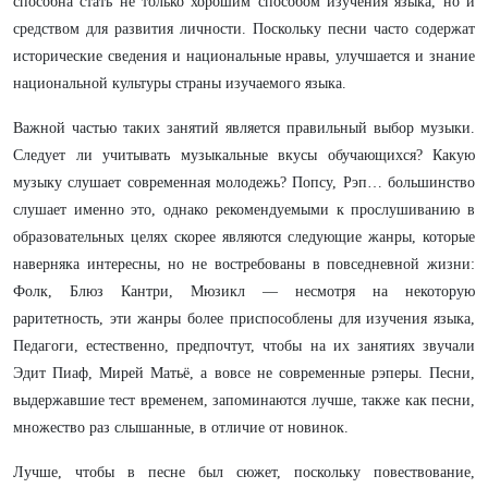
способна стать не только хорошим способом изучения языка, но и
средством для развития личности. Поскольку песни часто содержат
исторические сведения и национальные нравы, улучшается и знание
национальной культуры страны изучаемого языка.
Важной частью таких занятий является правильный выбор музыки.
Следует ли учитывать музыкальные вкусы обучающихся? Какую
музыку слушает современная молодежь? Попсу, Рэп… большинство
слушает именно это, однако рекомендуемыми к прослушиванию в
образовательных целях скорее являются следующие жанры, которые
наверняка интересны, но не востребованы в повседневной жизни:
Фолк, Блюз Кантри, Мюзикл — несмотря на некоторую
раритетность, эти жанры более приспособлены для изучения языка,
Педагоги, естественно, предпочтут, чтобы на их занятиях звучали
Эдит Пиаф, Мирей Матьё, а вовсе не современные рэперы. Песни,
выдержавшие тест временем, запоминаются лучше, также как песни,
множество раз слышанные, в отличие от новинок.
Лучше, чтобы в песне был сюжет, поскольку повествование,