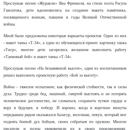
Прослушав песню «Журавли» Яна Френкеля, на стихи поэта Расула
Гамзатова, дети вдохновились на создание макета памятника,
посвященного воинам, павшим в годы Великой Отечественной
войны.
Мной были предложены некоторые варианты проектов. Один из них
- макет танка «Т-34», а один из обучающихся принес картинку танка
«Тигр», многие дети загорелись желанием выполнить работу
«Танковый бой» и макет танка «Т-34».
Прослушав песню «На безымянной высоте», один из воспитанников
решил выполнить проектную работу «Бой за высоту».
Война – тяжелое испытание, как физической стойкости, так и силы
духа. Трудно среди бед, лишений, смертей выстоять и не потерять
человеческое достоинство, не сломаться, сохранить чуткое сердце и
веру в будущее, в победу. И хорошо, когда в короткие минуты
передышки рядом оказывался балагур, весельчак, певун, который мог
поднять боевой дух бойцов, своих собратьев по оружию. Многие
писатели и поэты увековечили их в своих произведениях.