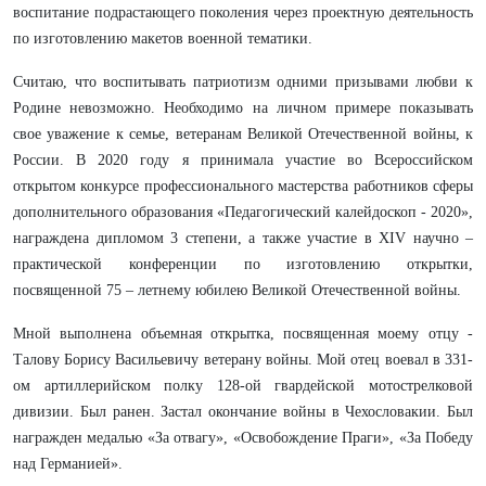
воспитание подрастающего поколения через проектную деятельность
по изготовлению макетов военной тематики.
Считаю, что воспитывать патриотизм одними призывами любви к
Родине невозможно. Необходимо на личном примере показывать
свое уважение к семье, ветеранам Великой Отечественной войны, к
России. В 2020 году я принимала участие во Всероссийском
открытом конкурсе профессионального мастерства работников сферы
дополнительного образования «Педагогический калейдоскоп - 2020»,
награждена дипломом 3 степени, а также участие в XIV научно –
практической конференции по изготовлению открытки,
посвященной 75 – летнему юбилею Великой Отечественной войны.
Мной выполнена объемная открытка, посвященная моему отцу -
Талову Борису Васильевичу ветерану войны. Мой отец воевал в 331-
ом артиллерийском полку 128-ой гвардейской мотострелковой
дивизии. Был ранен. Застал окончание войны в Чехословакии. Был
награжден медалью «За отвагу», «Освобождение Праги», «За Победу
над Германией».