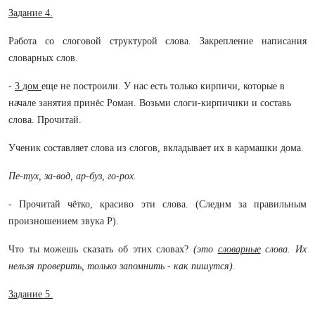
Задание 4.
Работа со слоговой структурой слова. Закрепление написания
словарных слов.
-
3 дом
еще не построили. У нас есть только кирпичи, которые в
начале занятия принёс Роман. Возьми слоги-кирпичики и составь
слова. Прочитай.
Ученик составляет слова из слогов, вкладывает их в кармашки дома.
Пе-тух, за-вод, ар-буз, го-рох.
- Прочитай чётко, красиво эти слова. (Следим за правильным
произношением звука Р).
Что ты можешь сказать об этих словах?
(это
словарные
слова. Их
нельзя проверить, только запомнить - как пишутся).
Задание 5.