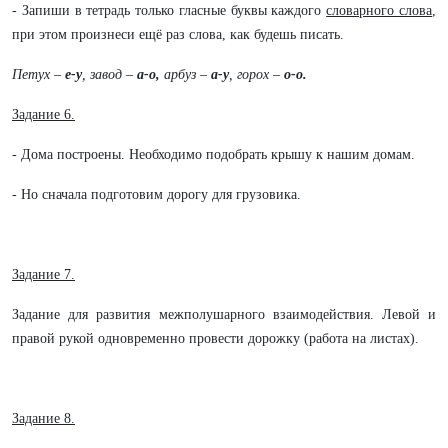
- Запиши в тетрадь только гласные буквы каждого
словарного слова
,
при этом произнеси ещё раз слова, как будешь писать.
Петух –
е-у
, завод –
а-о,
арбуз –
а-у
, горох –
о-о.
Задание 6.
- Дома построены. Необходимо подобрать крышу к нашим домам.
- Но сначала подготовим дорогу для грузовика.
Задание 7.
Задание для развития межполушарного взаимодействия. Левой и
правой рукой одновременно провести дорожку (работа на листах).
Задание 8.