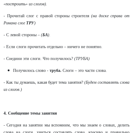
«построить» из слогов).
- Прочитай слог с правой стороны строителя
(на доске справа от
Романа слог
ТРУ
)
- С левой стороны –
(
БА
).
- Если слоги прочитать отдельно – ничего не понятно.
- Соедини эти слоги. Что получилось?
(ТРУБА)
Получилось слово -
труба.
Слоги – это части слова.
- Как ты думаешь, какая будет тема занятия?
(Будем составлять слова
из слогов.)
4. Сообщение темы занятия
- Сегодня на занятии мы вспомним, что мы знаем о словах, делить
слова на слоги, учиться составлять слова, красиво и правильно