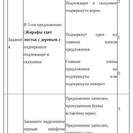
2
Подлежащее и сказуемое
подчеркнуто верно.
В 5-ом предложении
(
Жирафы едят
Подчеркнут один из
1
Задание
листья с деревьев.)
главных членов
4
подчеркните
предложения.
подлежащее и
Главные члены
сказуемое.
предложения не
0
подчеркнуты или
подчеркнуты неверно
Предложение записано,
пропущенные буквы
3
вставлены верно.
Запишите выделенное
Предложение записано,
черным шрифтом
допущена одна