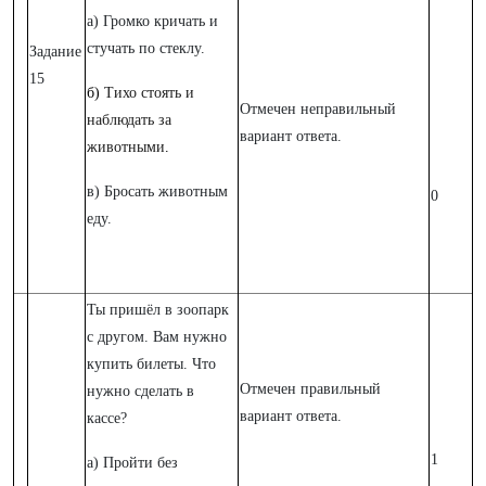
а) Громко кричать и
стучать по стеклу.
Задание
15
б)
Тихо стоять и
Отмечен неправильный
наблюдать за
вариант ответа.
животными
.
в) Бросать животным
0
еду.
Ты пришёл в зоопарк
с другом. Вам нужно
купить билеты. Что
Отмечен правильный
нужно сделать в
вариант ответа.
кассе?
1
а) Пройти без