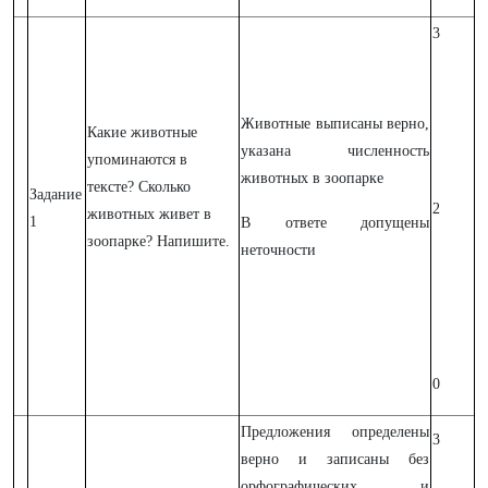
3
Животные выписаны верно,
Какие животные
указана численность
упоминаются в
животных в зоопарке
тексте? Сколько
Задание
2
животных живет в
1
В ответе допущены
зоопарке? Напишите.
неточности
0
Предложения определены
3
верно и записаны без
орфографических и