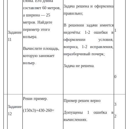
слона. Его длина
Задача решена и оформлена
составляет 60 метров,
правильно;
а ширина — 25
метров. Найдите
В решении задачи имеется
периметр этого
1
Задание
недочёты: 1-2 ошибки в
вольера.
11
оформлении условия,
вопроса, 1-2 исправления,
Вычислите площадь,
неразборчивый почерк;
которую занимает
вольер.
Задача не решена.
0
Реши пример.
Пример решен верно
3
Задание
(150x3)+430-260=
Допущены 1 ошибка в
12
2
вычислениях.