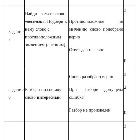
3
Найди в тексте слово
«весёлый».
Подбери к
Противоположное по
нему слово с
значению слово подобрано
Задание
противоположным
верно
7
значением (антоним).
Ответ дан неверно
0
3
Слово разобрано верно
2
Задание
Разбери по составу
При разборе допущена
8
слово
интересный
ошибка
Разбор не произведен
0
3