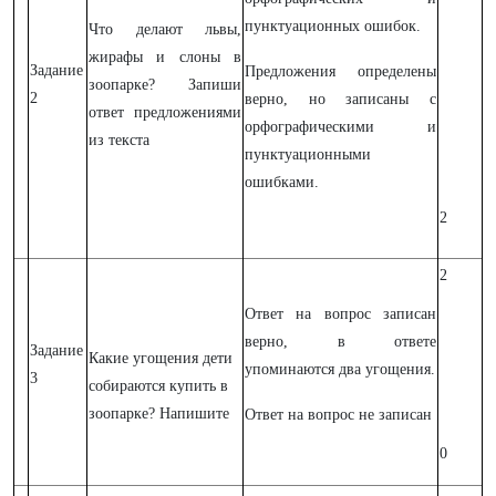
пунктуационных ошибок.
Что делают львы,
жирафы и слоны в
Задание
Предложения определены
зоопарке? Запиши
2
верно, но записаны с
ответ предложениями
орфографическими и
из текста
пунктуационными
ошибками.
2
2
Ответ на вопрос записан
верно, в ответе
Задание
Какие угощения дети
упоминаются два угощения.
3
собираются купить в
зоопарке? Напишите
Ответ на вопрос не записан
0