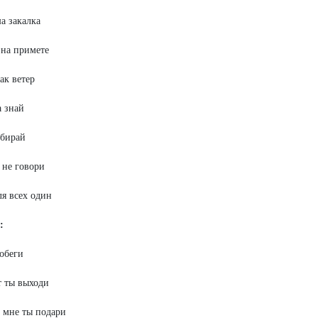
а закалка
 на примете
ак ветер
 знай
абирай
 не говори
ля всех один
:
обеги
т ты выходи
 мне ты подари