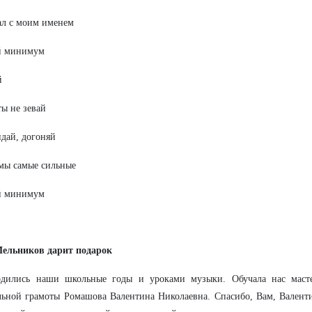
ал с моим именем
й минимум
й
ты не зевай
идай, догоняй
мы самые сильные
й минимум
ельников дарит подарок
одились наши школьные годы и уроками музыки. Обучала нас масте
ьной грамоты Ромашова Валентина Николаевна. Спасибо, Вам, Валенти