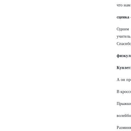
что нам
сценка
Одним 
учител
Спасибо
физкул
Куплет
А он пр
В кросс
Прыжки 
волейбо
Разминк