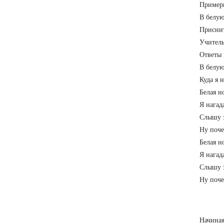
Примеры
В белую
Приснит
Учитель
Ответы 
В белую
Куда я 
Белая н
Я нагад
Слышу з
Ну поче
Белая н
Я нагад
Слышу з
Ну поче
Начиная