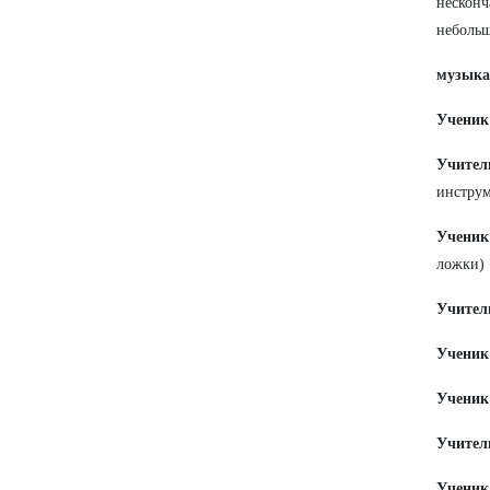
несконч
неболь
музыка
Ученик
Учител
инструм
Ученик
ложки)
Учител
Ученик
Ученик
Учител
Ученик