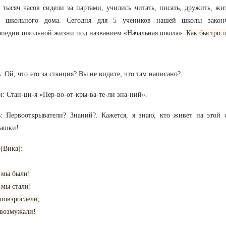
 тысяч часов сидели за партами, учились читать, писать, дружить, ж
о школьного дома. Сегодня для 5 учеников нашей школы законч
педии школьной жизни под названием «Начальная школа».
Как быстро 
: Ой, что это за станция? Вы не видите, что там написано?
: Стан-ци-я «Пер-во-от-кры-ва-те-ли зна-ний».
ь: Первооткрыватели? Знаний?. Кажется, я знаю, кто живет на этой
лашки!
(Вика):
 мы были!
мы стали!
 повзрослели,
 возмужали!