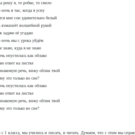
 решу я, то робко, то смело
 ночь в час, когда я усну
ся мне сон удивительно белый
 взмахнёт волшебной рукой
в задаче её угадаю
 ночь мы с урока уйдём
не знаю, куда я не знаю
очь опустилась как облако
аю ответ на листке
накомую речь, вижу облик твой
му это только во сне?
очь опустилась как облако
аю ответ на листке
накомую речь, вижу облик твой
му это только во сне?
 с 1 класса, мы учились и писать, и читать. Думаем, что с этим мы спра