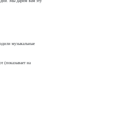
 дни. Мы дарим вам эту
оходили музыкальные
от (показывает на