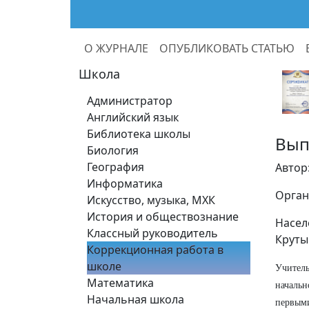
О ЖУРНАЛЕ
ОПУБЛИКОВАТЬ СТАТЬЮ
Школа
Администратор
Английский язык
Библиотека школы
Вып
Биология
География
Автор
Информатика
Орган
Искусство, музыка, МХК
История и обществознание
Насел
Классный руководитель
Круты
Коррекционная работа в
школе
Учител
Математика
начальн
Начальная школа
первым