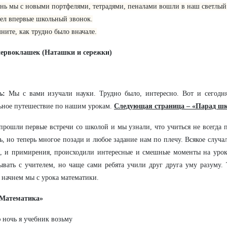
ень мы с новыми портфелями, тетрадями, пеналами вошли в наш светлый 
ел впервые школьный звонок.
ните, как трудно было вначале.
первоклашек (Наташки и сережки)
ль:
Мы с вами изучали науки. Трудно было, интересно. Вот и сегод
ьное путешествие по нашим урокам.
Следующая страница – «Парад шк
прошли первые встречи со школой и мы узнали, что учиться не всегда п
ь, но теперь многое позади и любое задание нам по плечу. Всякое случал
, и примирения, происходили интересные и смешные моменты на урока
ывать с учителем, но чаще сами ребята учили друг друга уму разуму.
 начнем мы с урока математики.
«Математика»
 ночь я учебник возьму