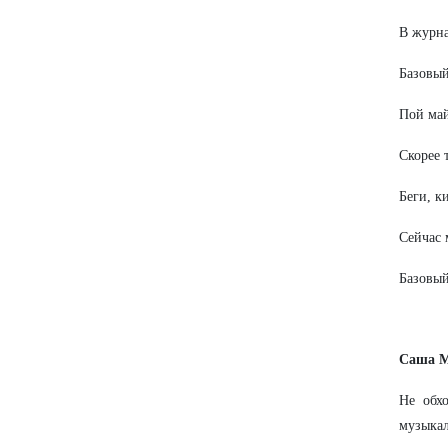
В журн
Базовы
Пой ма
Скорее 
Беги, к
Сейчас 
Базовы
Саша М
Не обх
музыкал