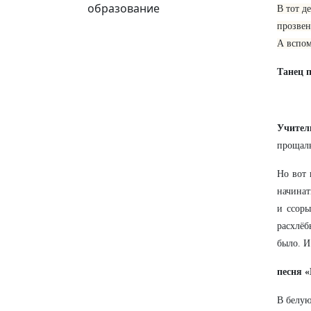
образование
В тот д
прозвен
А вспом
Танец 
Учите
прощал
Но вот 
начинат
и ссоры
расхлёб
было. И
песня 
В белую