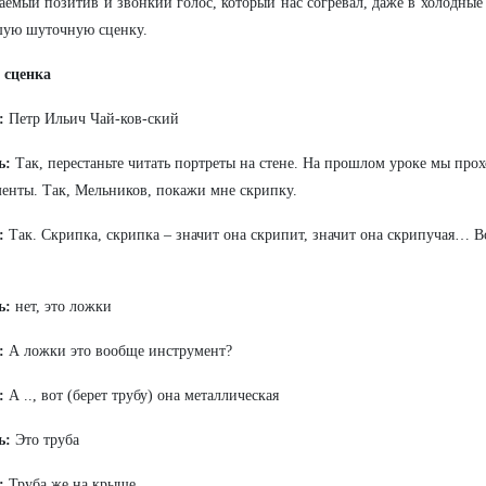
аемый позитив и звонкий голос, который нас согревал, даже в холодные
шую шуточную сценку.
 сценка
:
Петр Ильич Чай-ков-ский
ь:
Так, перестаньте читать портреты на стене. На прошлом уроке мы пр
енты. Так, Мельников, покажи мне скрипку.
:
Так. Скрипка, скрипка – значит она скрипит, значит она скрипучая… В
ь:
нет, это ложки
:
А ложки это вообще инструмент?
:
А .., вот (берет трубу) она металлическая
ь:
Это труба
:
Труба же на крыше