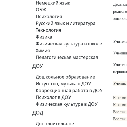
Немецкий язык
Десятки
ОБЖ
родног
Психология
энцикло
Русский язык и литература
Технология
Физика
Учитель
Физическая культура в школе
Химия
Ученики
Педагогическая мастерская
ДОУ
Учител
первок
Дошкольное образование
Искусство, музыка в ДОУ
Ученик 
Коррекционная работа в ДОУ
Психолог в ДОУ
Какими
Физическая культура в ДОУ
Какими 
ДОД
Все так
Все так
Дополнительное